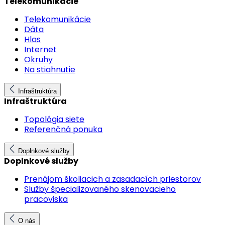
Telekomunikácie
Telekomunikácie
Dáta
Hlas
Internet
Okruhy
Na stiahnutie
Infraštruktúra
Infraštruktúra
Topológia siete
Referenčná ponuka
Doplnkové služby
Doplnkové služby
Prenájom školiacich a zasadacích priestorov
Služby špecializovaného skenovacieho
pracoviska
O nás