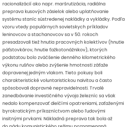
racionalizácií ako napr. maršrutizácia, radiálna
preprava kusových zásielok alebo uplatňovanie
systému staníc sústredenej nakládky a vykládky. Podľa
vzoru vtedy populárnych sovietskych príkladov
leninovcov a stachanovcov sa v 50. rokoch
presadzovali tiež hnutia pracovných kolektívov (hnutie
päťstovkárov, hnutie ťažkotonážnikov), ktorých
podstatou bolo zväčšenie denného kilometrického
výkonu rušňov alebo zvýšenie hmotnosti záťaže
dopravenej jedným vlakom. Tieto pokusy boli
charakteristické voluntaristickou naivitou a často
spôsobovali dopravné nepravidelnosti. Trvalé
zanedbávanie investičného vývoja železníc sa však
nedalo kompenzovať dielčími opatreniami, zaťaženými
byrokratickým príkazníctvom alebo ľudovými
insitnými prvkami. Nákladná preprava tak bola až
do pádu komunistického režimu poznamenaná