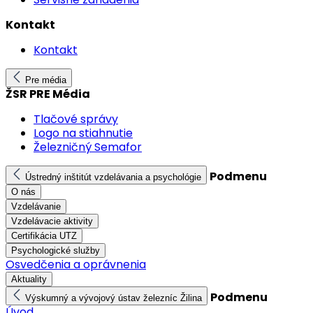
Kontakt
Kontakt
Pre média
ŽSR PRE Média
Tlačové správy
Logo na stiahnutie
Železničný Semafor
Podmenu
Ústredný inštitút vzdelávania a psychológie
O nás
Vzdelávanie
Vzdelávacie aktivity
Certifikácia UTZ
Psychologické služby
Osvedčenia a oprávnenia
Aktuality
Podmenu
Výskumný a vývojový ústav železníc Žilina
Úvod