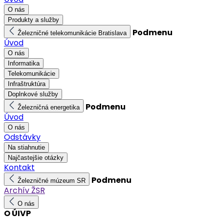
O nás
Produkty a služby
Podmenu
Železničné telekomunikácie Bratislava
Úvod
O nás
Informatika
Telekomunikácie
Infraštruktúra
Doplnkové služby
Podmenu
Železničná energetika
Úvod
O nás
Odstávky
Na stiahnutie
Najčastejšie otázky
Kontakt
Podmenu
Železničné múzeum SR
Archív ŽSR
O nás
O ÚIVP