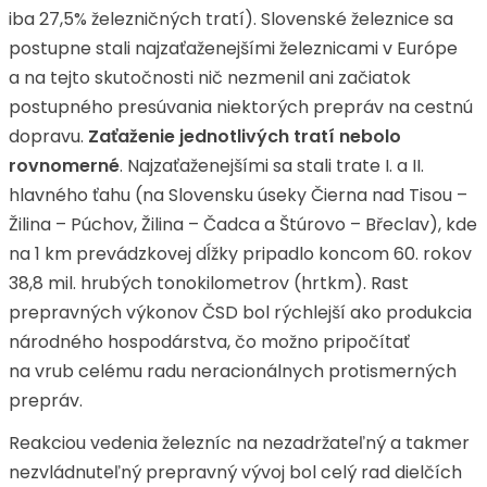
iba 27,5% železničných tratí). Slovenské železnice sa
postupne stali najzaťaženejšími železnicami v Európe
a na tejto skutočnosti nič nezmenil ani začiatok
postupného presúvania niektorých prepráv na cestnú
dopravu.
Zaťaženie jednotlivých tratí nebolo
rovnomerné
. Najzaťaženejšími sa stali trate I. a II.
hlavného ťahu (na Slovensku úseky Čierna nad Tisou –
Žilina – Púchov, Žilina – Čadca a Štúrovo – Břeclav), kde
na 1 km prevádzkovej dĺžky pripadlo koncom 60. rokov
38,8 mil. hrubých tonokilometrov (hrtkm). Rast
prepravných výkonov ČSD bol rýchlejší ako produkcia
národného hospodárstva, čo možno pripočítať
na vrub celému radu neracionálnych protismerných
prepráv.
Reakciou vedenia železníc na nezadržateľný a takmer
nezvládnuteľný prepravný vývoj bol celý rad dielčích