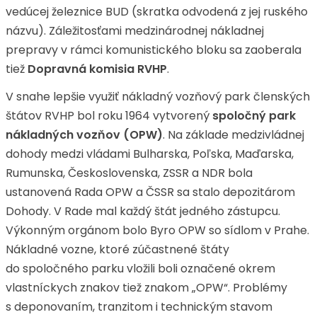
vedúcej železnice BUD (skratka odvodená z jej ruského
názvu). Záležitosťami medzinárodnej nákladnej
prepravy v rámci komunistického bloku sa zaoberala
tiež
Dopravná komisia RVHP
.
V snahe lepšie využiť nákladný vozňový park členských
štátov RVHP bol roku 1964 vytvorený
spoločný park
nákladných vozňov (OPW)
. Na základe medzivládnej
dohody medzi vládami Bulharska, Poľska, Maďarska,
Rumunska, Československa, ZSSR a NDR bola
ustanovená Rada OPW a ČSSR sa stalo depozitárom
Dohody. V Rade mal každý štát jedného zástupcu.
Výkonným orgánom bolo Byro OPW so sídlom v Prahe.
Nákladné vozne, ktoré zúčastnené štáty
do spoločného parku vložili boli označené okrem
vlastníckych znakov tiež znakom „OPW“. Problémy
s deponovaním, tranzitom i technickým stavom