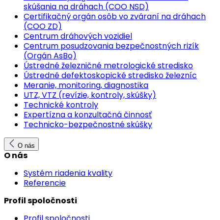
skúšania na dráhach (COO NSD)
Certifikačný orgán osôb vo zváraní na dráhach
(COO ZD)
Centrum dráhových vozidiel
Centrum posudzovania bezpečnostných rizík
(Orgán AsBo)
Ústredné železničné metrologické stredisko
Ústredné defektoskopické stredisko železníc
Meranie, monitoring, diagnostika
UTZ, VTZ (revízie, kontroly, skúšky)
Technické kontroly
Expertízna a konzultačná činnosť
Technicko-bezpečnostné skúšky
O nás
O nás
Systém riadenia kvality
Referencie
Profil spoločnosti
Profil spoločnosti