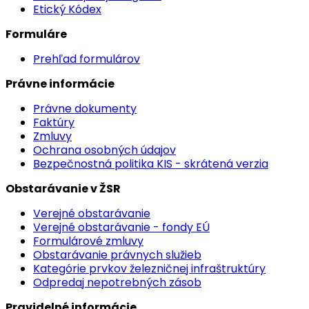
Etický Kódex
Formuláre
Prehľad formulárov
Právne informácie
Právne dokumenty
Faktúry
Zmluvy
Ochrana osobných údajov
Bezpečnostná politika KIS - skrátená verzia
Obstarávanie v ŽSR
Verejné obstarávanie
Verejné obstarávanie - fondy EÚ
Formulárové zmluvy
Obstarávanie právnych služieb
Kategórie prvkov železničnej infraštruktúry
Odpredaj nepotrebných zásob
Pravidelné informácie