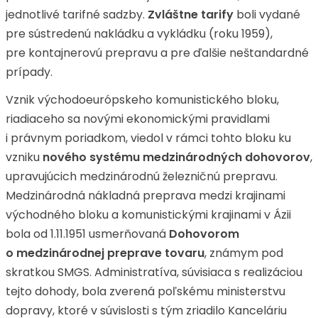
jednotlivé tarifné sadzby.
Zvláštne tarify
boli vydané
pre sústredenú nakládku a vykládku (roku 1959),
pre kontajnerovú prepravu a pre ďalšie neštandardné
prípady.
Vznik východoeurópskeho komunistického bloku,
riadiaceho sa novými ekonomickými pravidlami
i právnym poriadkom, viedol v rámci tohto bloku ku
vzniku
nového systému medzinárodných dohovorov
,
upravujúcich medzinárodnú železničnú prepravu.
Medzinárodná nákladná preprava medzi krajinami
východného bloku a komunistickými krajinami v Ázii
bola od 1.11.1951 usmerňovaná
Dohovorom
o medzinárodnej preprave tovaru
, známym pod
skratkou SMGS. Administratíva, súvisiaca s realizáciou
tejto dohody, bola zverená poľskému ministerstvu
dopravy, ktoré v súvislosti s tým zriadilo Kanceláriu