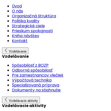
Úvod
O nás
Organizačná štruktúra
Politika kvality
Strategické ciele
Prieskum spokojnosti
Kniha návštev
Kontakt
Vzdelávanie
Vzdelávanie
Spôsobilosť z BOZP
Odborná spôsobilosť
Pre zamestnancov vlečiek
Výpočtová technika
Špecializovaná príprava
Dokumenty na stiahnutie
Vzdelávacie aktivity
Vzdelávacie aktivity