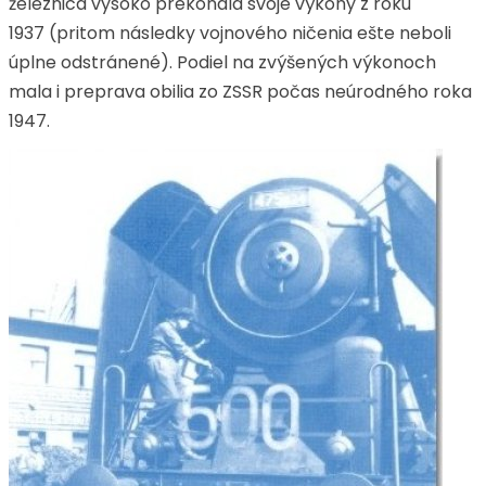
železnica vysoko prekonala svoje výkony z roku
1937 (pritom následky vojnového ničenia ešte neboli
úplne odstránené). Podiel na zvýšených výkonoch
mala i preprava obilia zo ZSSR počas neúrodného roka
1947.