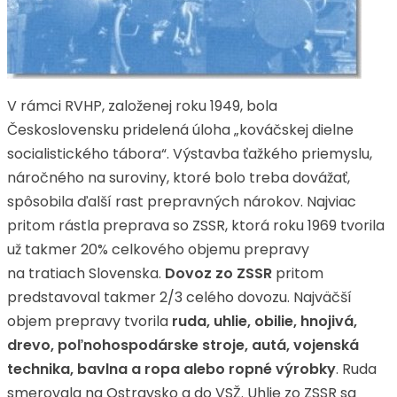
V rámci RVHP, založenej roku 1949, bola
Československu pridelená úloha „kováčskej dielne
socialistického tábora“. Výstavba ťažkého priemyslu,
náročného na suroviny, ktoré bolo treba dovážať,
spôsobila ďalší rast prepravných nárokov. Najviac
pritom rástla preprava so ZSSR, ktorá roku 1969 tvorila
už takmer 20% celkového objemu prepravy
na tratiach Slovenska.
Dovoz zo ZSSR
pritom
predstavoval takmer 2/3 celého dovozu. Najväčší
objem prepravy tvorila
ruda, uhlie, obilie, hnojivá,
drevo, poľnohospodárske stroje, autá, vojenská
technika, bavlna a ropa alebo ropné výrobky
. Ruda
smerovala na Ostravsko a do VSŽ. Uhlie zo ZSSR sa