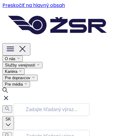
Preskočiť na hlavný obsah
O nás
Služby verejnosti
Kariéra
Pre dopravcov
Pre média
SK