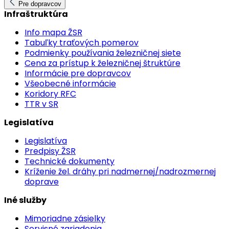
Pre dopravcov
Infraštruktúra
Info mapa ŽSR
Tabuľky traťových pomerov
Podmienky používania železničnej siete
Cena za prístup k železničnej štruktúre
Informácie pre dopravcov
Všeobecné informácie
Koridory RFC
TTR v SR
Legislatíva
Legislatíva
Predpisy ŽSR
Technické dokumenty
Kríženie žel. dráhy pri nadmernej/nadrozmernej
doprave
Iné služby
Mimoriadne zásielky
Servisné zariadenia