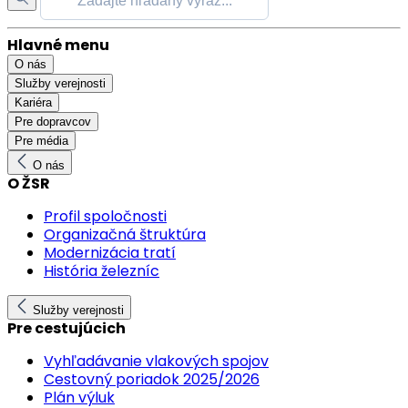
Hlavné menu
O nás
Služby verejnosti
Kariéra
Pre dopravcov
Pre média
O nás
O ŽSR
Profil spoločnosti
Organizačná štruktúra
Modernizácia tratí
História železníc
Služby verejnosti
Pre cestujúcich
Vyhľadávanie vlakových spojov
Cestovný poriadok 2025/2026
Plán výluk