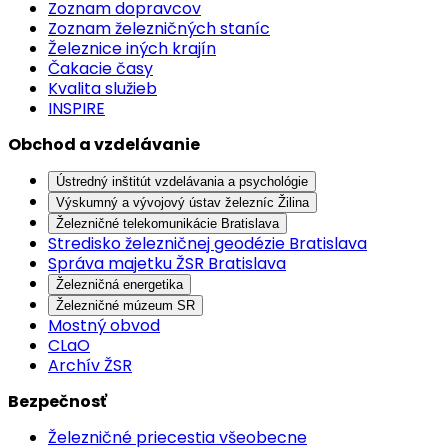
Zoznam dopravcov
Zoznam železničných staníc
Železnice iných krajín
Čakacie časy
Kvalita služieb
INSPIRE
Obchod a vzdelávanie
Ústredný inštitút vzdelávania a psychológie
Výskumný a vývojový ústav železníc Žilina
Železničné telekomunikácie Bratislava
Stredisko železničnej geodézie Bratislava
Správa majetku ŽSR Bratislava
Železničná energetika
Železničné múzeum SR
Mostný obvod
CLaO
Archív ŽSR
Bezpečnosť
Železničné priecestia všeobecne