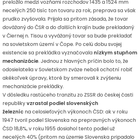
preložilo medzi vozňami rozchodov 1435 a 1524 mm
necelých 250 tisíc ton tovaru za rok, preprava sa však
prudko zvyšovala. Prijala sa pritom zásada, že tovar
dovážaný do ČSR a do ďalších krajín bude prekladaný
v Čiernej n. Tisou a vyvážaný tovar sa bude prekladať
na sovietskom území v Čope. Po celú dobu svojej
existencie sa prekládka vyznačovala
nízkym stupňom
mechanizácie
. Jednou z hlavných príčin bolo to, že
odosielatelia v Sovietskom zväze neboli ochotní robiť
akékoľvek úpravy, ktoré by smerovali k zvýšeniu
mechanizácie prekládky.
V dôsledku rastúceho tranzitu zo ZSSR do českej časti
republiky
vzrastal podiel slovenských
železníc
na celosieťových výkonoch ČSD: ak v roku
1947 tvoril podiel Slovenska na prepravných výkonoch
ČSD 18,8%, v roku 1955 dosiahol tento podiel už
necelých 40% (pritom na územie Slovenska pripadalo