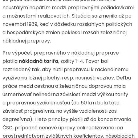
neustálym napätím medzi prepravnými požiadavkami
a možnosťami realizovať ich. Situácia sa zmenila až po
novembri 1989, keď v dôsledku rozsiahlych politických
a hospodárskych zmien poklesol rozsah železničnej
nákladnej prepravy.
Pre výpočet prepravného v nákladnej preprave
platila
nákladná tarifa
, zošity 1-4. Tovar bol
roztriedený tak, aby nútil prepravcu k racionálnemu
využívaniu ložnej plochy, resp. nosnosti vozňov. Deľbu
práce medzi cestnou a železničnou dopravou mala
usmerňovať nelineárna závislosť medzi výškou tarify
a prepravnou vzdialenosťou (do 50 km bola táto
závislosť progresívna, na vyššie vzdialenosti zas
degresívna). Tieto princípy platili až do konca trvania
ČSD, prípadné cenové úpravy boli realizované iba
prostredníctvom zvláštnych koeficientov, násobiacich