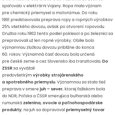
spaľovalo v elektrárni Vojany. Ropa mala význam
pre chemický priemysel a motorizmus. Do roku
1961 predstavovala preprava ropy a ropných výrobkov
25% všetkého dovozu, avšak po otvorení ropovodu
Družba roku 1962 tento podiel poklesol a po železnici sa
prepravovali už len ropné výrobky. Obilie bolo
významnou zložkou dovozu približne do konca
60. rokov. Významná časť dovozu bola určená
pre české zeme a cez Slovensko iba tranzitovala.
Do
ZSSR
sa vyvážali
predovšetkým
výrobky
strojárenského
a spotrebného priemyslu
. Významnou sa stala tiež
preprava v smere
juh – sever
, ktorej ťažiskom bola
do NDR, Poľska a ČSSR smerujúca bulharská alebo
rumunská
zelenina, ovocie a poľnohospodárske
produkty
; na juh sa dopravoval
priemyselný tovar