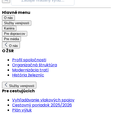
Hlavné menu
O nás
Služby verejnosti
Kariéra
Pre dopravcov
Pre média
O nás
O ŽSR
Profil spoločnosti
Organizačná štruktúra
Modernizácia tratí
História železníc
Služby verejnosti
Pre cestujúcich
Vyhľadávanie vlakových spojov
Cestovný poriadok 2025/2026
Plán výluk