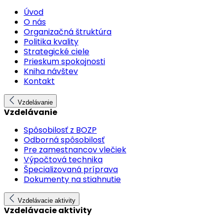
Úvod
O nás
Organizačná štruktúra
Politika kvality
Strategické ciele
Prieskum spokojnosti
Kniha návštev
Kontakt
Vzdelávanie
Vzdelávanie
Spôsobilosť z BOZP
Odborná spôsobilosť
Pre zamestnancov vlečiek
Výpočtová technika
Špecializovaná príprava
Dokumenty na stiahnutie
Vzdelávacie aktivity
Vzdelávacie aktivity