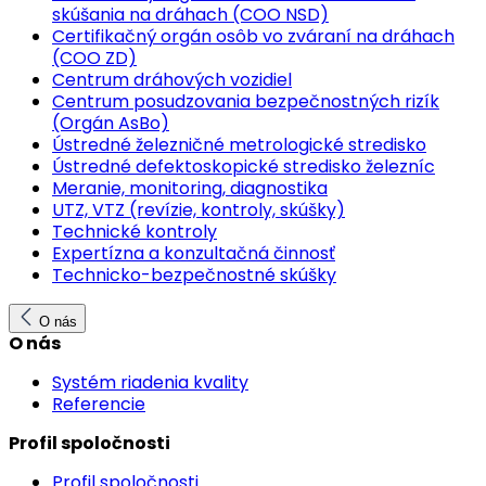
skúšania na dráhach (COO NSD)
Certifikačný orgán osôb vo zváraní na dráhach
(COO ZD)
Centrum dráhových vozidiel
Centrum posudzovania bezpečnostných rizík
(Orgán AsBo)
Ústredné železničné metrologické stredisko
Ústredné defektoskopické stredisko železníc
Meranie, monitoring, diagnostika
UTZ, VTZ (revízie, kontroly, skúšky)
Technické kontroly
Expertízna a konzultačná činnosť
Technicko-bezpečnostné skúšky
O nás
O nás
Systém riadenia kvality
Referencie
Profil spoločnosti
Profil spoločnosti