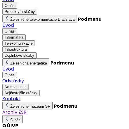
O nás
Produkty a služby
Podmenu
Železničné telekomunikácie Bratislava
Úvod
O nás
Informatika
Telekomunikácie
Infraštruktúra
Doplnkové služby
Podmenu
Železničná energetika
Úvod
O nás
Odstávky
Na stiahnutie
Najčastejšie otázky
Kontakt
Podmenu
Železničné múzeum SR
Archív ŽSR
O nás
O ÚIVP