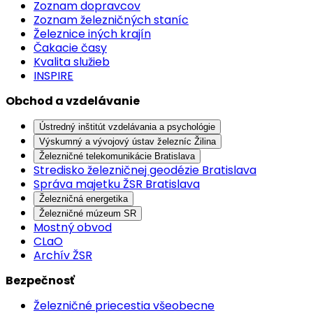
Zoznam dopravcov
Zoznam železničných staníc
Železnice iných krajín
Čakacie časy
Kvalita služieb
INSPIRE
Obchod a vzdelávanie
Ústredný inštitút vzdelávania a psychológie
Výskumný a vývojový ústav železníc Žilina
Železničné telekomunikácie Bratislava
Stredisko železničnej geodézie Bratislava
Správa majetku ŽSR Bratislava
Železničná energetika
Železničné múzeum SR
Mostný obvod
CLaO
Archív ŽSR
Bezpečnosť
Železničné priecestia všeobecne