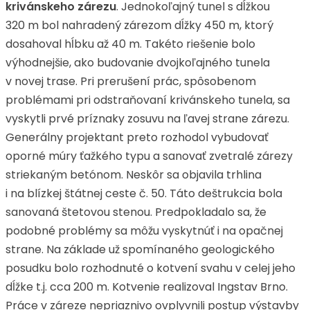
krivánskeho zárezu
. Jednokoľajný tunel s dĺžkou
320 m bol nahradený zárezom dĺžky 450 m, ktorý
dosahoval hĺbku až 40 m. Takéto riešenie bolo
výhodnejšie, ako budovanie dvojkoľajného tunela
v novej trase. Pri prerušení prác, spôsobenom
problémami pri odstraňovaní krivánskeho tunela, sa
vyskytli prvé príznaky zosuvu na ľavej strane zárezu.
Generálny projektant preto rozhodol vybudovať
oporné múry ťažkého typu a sanovať zvetralé zárezy
striekaným betónom. Neskôr sa objavila trhlina
i na blízkej štátnej ceste č. 50. Táto deštrukcia bola
sanovaná štetovou stenou. Predpokladalo sa, že
podobné problémy sa môžu vyskytnúť i na opačnej
strane. Na základe už spomínaného geologického
posudku bolo rozhodnuté o kotvení svahu v celej jeho
dĺžke t.j. cca 200 m. Kotvenie realizoval Ingstav Brno.
Práce v záreze nepriaznivo ovplyvnili postup výstavby