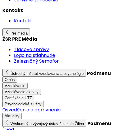
Kontakt
Kontakt
Pre média
ŽSR PRE Média
Tlačové správy
Logo na stiahnutie
Železničný Semafor
Podmenu
Ústredný inštitút vzdelávania a psychológie
O nás
Vzdelávanie
Vzdelávacie aktivity
Certifikácia UTZ
Psychologické služby
Osvedčenia a oprávnenia
Aktuality
Podmenu
Výskumný a vývojový ústav železníc Žilina
Úvod