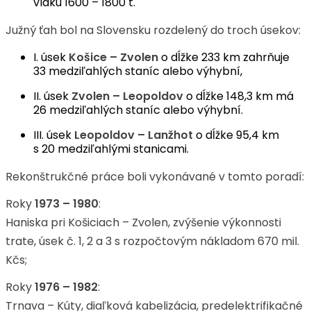
vlaku 1600 – 1800 t.
Južný ťah bol na Slovensku rozdelený do troch úsekov:
I. úsek
Košice – Zvolen
o dĺžke 233 km zahrňuje
33 medziľahlých staníc alebo výhybní,
II. úsek
Zvolen – Leopoldov
o dĺžke 148,3 km má
26 medziľahlých staníc alebo výhybní.
III. úsek
Leopoldov – Lanžhot
o dĺžke 95,4 km
s 20 medziľahlými stanicami.
Rekonštrukčné práce boli vykonávané v tomto poradí:
Roky
1973 – 1980
:
Haniska pri Košiciach – Zvolen, zvýšenie výkonnosti
trate, úsek č. 1, 2 a 3 s rozpočtovým nákladom 670 mil.
Kčs;
Roky
1976 – 1982
:
Trnava – Kúty, diaľková kabelizácia, predelektrifikačné