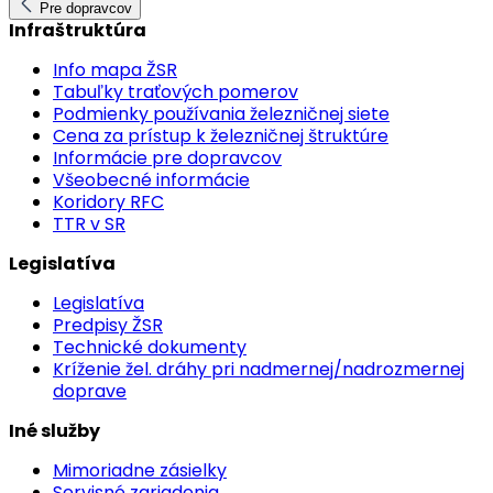
Pre dopravcov
Infraštruktúra
Info mapa ŽSR
Tabuľky traťových pomerov
Podmienky používania železničnej siete
Cena za prístup k železničnej štruktúre
Informácie pre dopravcov
Všeobecné informácie
Koridory RFC
TTR v SR
Legislatíva
Legislatíva
Predpisy ŽSR
Technické dokumenty
Kríženie žel. dráhy pri nadmernej/nadrozmernej
doprave
Iné služby
Mimoriadne zásielky
Servisné zariadenia