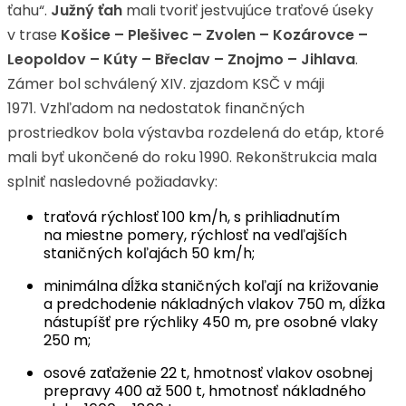
ťahu“.
Južný ťah
mali tvoriť jestvujúce traťové úseky
v trase
Košice – Plešivec – Zvolen – Kozárovce –
Leopoldov – Kúty – Břeclav – Znojmo – Jihlava
.
Zámer bol schválený XIV. zjazdom KSČ v máji
1971. Vzhľadom na nedostatok finančných
prostriedkov bola výstavba rozdelená do etáp, ktoré
mali byť ukončené do roku 1990. Rekonštrukcia mala
splniť nasledovné požiadavky:
traťová rýchlosť 100 km/h, s prihliadnutím
na miestne pomery, rýchlosť na vedľajších
staničných koľajách 50 km/h;
minimálna dĺžka staničných koľají na križovanie
a predchodenie nákladných vlakov 750 m, dĺžka
nástupíšť pre rýchliky 450 m, pre osobné vlaky
250 m;
osové zaťaženie 22 t, hmotnosť vlakov osobnej
prepravy 400 až 500 t, hmotnosť nákladného