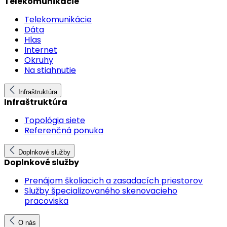
Telekomunikácie
Telekomunikácie
Dáta
Hlas
Internet
Okruhy
Na stiahnutie
Infraštruktúra
Infraštruktúra
Topológia siete
Referenčná ponuka
Doplnkové služby
Doplnkové služby
Prenájom školiacich a zasadacích priestorov
Služby špecializovaného skenovacieho
pracoviska
O nás