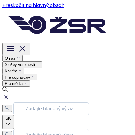
Preskočiť na hlavný obsah
O nás
Služby verejnosti
Kariéra
Pre dopravcov
Pre média
SK