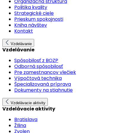
Organizačná štruktúra
Politika kvality
Strategické ciele
Prieskum spokojnosti
Kniha návštev
Kontakt
Vzdelávanie
Vzdelávanie
Spôsobilosť z BOZP
Odborná spôsobilosť
Pre zamestnancov vlečiek
Výpočtová technika
Špecializovaná príprava
Dokumenty na stiahnutie
Vzdelávacie aktivity
Vzdelávacie aktivity
Bratislava
ŽIlina
Zvolen