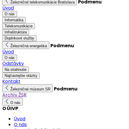
Podmenu
Železničné telekomunikácie Bratislava
Úvod
O nás
Informatika
Telekomunikácie
Infraštruktúra
Doplnkové služby
Podmenu
Železničná energetika
Úvod
O nás
Odstávky
Na stiahnutie
Najčastejšie otázky
Kontakt
Podmenu
Železničné múzeum SR
Archív ŽSR
O nás
O ÚIVP
Úvod
O nás