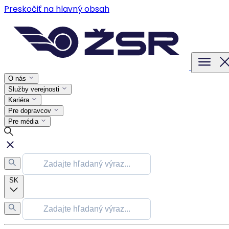
Preskočiť na hlavný obsah
O nás
Služby verejnosti
Kariéra
Pre dopravcov
Pre média
SK