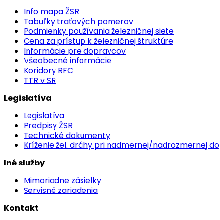
Info mapa ŽSR
Tabuľky traťových pomerov
Podmienky používania železničnej siete
Cena za prístup k železničnej štruktúre
Informácie pre dopravcov
Všeobecné informácie
Koridory RFC
TTR v SR
Legislatíva
Legislatíva
Predpisy ŽSR
Technické dokumenty
Kríženie žel. dráhy pri nadmernej/nadrozmernej d
Iné služby
Mimoriadne zásielky
Servisné zariadenia
Kontakt