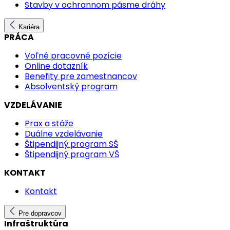
Stavby v ochrannom pásme dráhy
Kariéra
PRÁCA
Voľné pracovné pozície
Online dotazník
Benefity pre zamestnancov
Absolventský program
VZDELÁVANIE
Prax a stáže
Duálne vzdelávanie
Štipendijný program SŠ
Štipendijný program VŠ
KONTAKT
Kontakt
Pre dopravcov
Infraštruktúra