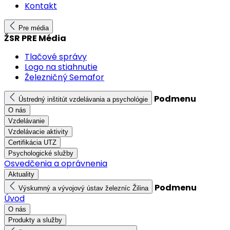
Kontakt
Pre média
ŽSR PRE Média
Tlačové správy
Logo na stiahnutie
Železničný Semafor
Podmenu
Ústredný inštitút vzdelávania a psychológie
O nás
Vzdelávanie
Vzdelávacie aktivity
Certifikácia UTZ
Psychologické služby
Osvedčenia a oprávnenia
Aktuality
Podmenu
Výskumný a vývojový ústav železníc Žilina
Úvod
O nás
Produkty a služby