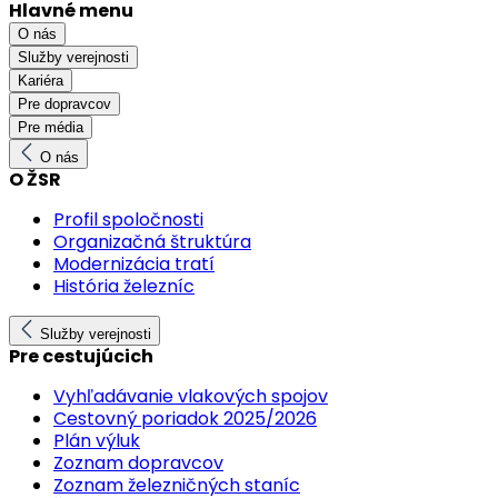
Hlavné menu
O nás
Služby verejnosti
Kariéra
Pre dopravcov
Pre média
O nás
O ŽSR
Profil spoločnosti
Organizačná štruktúra
Modernizácia tratí
História železníc
Služby verejnosti
Pre cestujúcich
Vyhľadávanie vlakových spojov
Cestovný poriadok 2025/2026
Plán výluk
Zoznam dopravcov
Zoznam železničných staníc