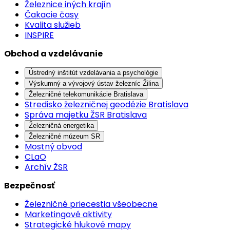
Železnice iných krajín
Čakacie časy
Kvalita služieb
INSPIRE
Obchod a vzdelávanie
Ústredný inštitút vzdelávania a psychológie
Výskumný a vývojový ústav železníc Žilina
Železničné telekomunikácie Bratislava
Stredisko železničnej geodézie Bratislava
Správa majetku ŽSR Bratislava
Železničná energetika
Železničné múzeum SR
Mostný obvod
CLaO
Archív ŽSR
Bezpečnosť
Železničné priecestia všeobecne
Marketingové aktivity
Strategické hlukové mapy