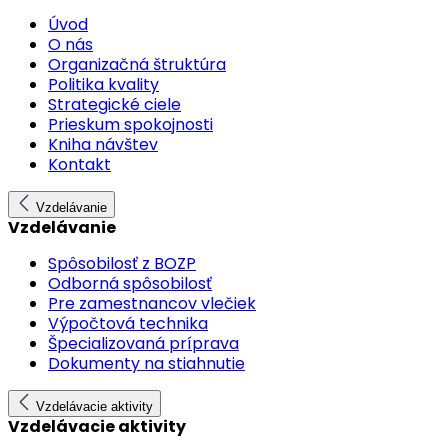
Úvod
O nás
Organizačná štruktúra
Politika kvality
Strategické ciele
Prieskum spokojnosti
Kniha návštev
Kontakt
Vzdelávanie
Vzdelávanie
Spôsobilosť z BOZP
Odborná spôsobilosť
Pre zamestnancov vlečiek
Výpočtová technika
Špecializovaná príprava
Dokumenty na stiahnutie
Vzdelávacie aktivity
Vzdelávacie aktivity