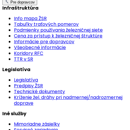
Pre dopravcov
Infraštruktúra
Info mapa ŽSR
Tabuľky traťových pomerov
Podmienky používania železničnej siete
Cena za prístup k železničnej štruktúre
Informácie pre dopravcov
Všeobecné informácie
Koridory RFC
TTR v SR
Legislatíva
Legislatíva
Predpisy ŽSR
Technické dokumenty
Kríženie žel. dráhy pri nadmernej/nadrozmernej
doprave
Iné služby
Mimoriadne zásielky
Servisné zariadenia