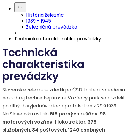
História železníc
1939 - 1945
Železničná prevádzka
>
Technická charakteristika prevádzky
Technická
charakteristika
prevádzky
Slovenské železnice zdedili po ČSD trate a zariadenia
na dobrej technickej úrovni. Vozňový park sa rozdelil
po dlhých vyjednávaniach protokolom z 29.9.1939.
Na Slovensku ostalo
615 parných rušňov
,
98
motorových vozňov
,
1 lokotraktor
,
375
služobných
,
84 poštových
,
1240 osobných