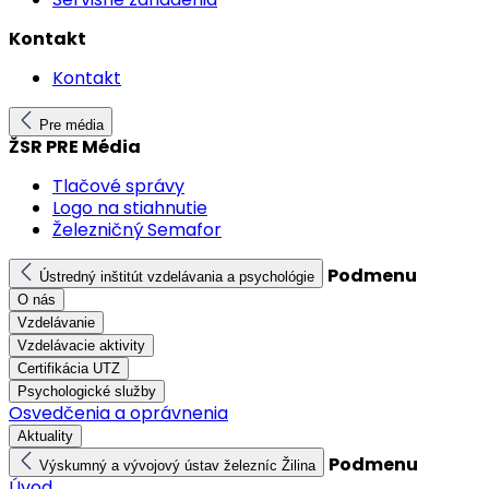
Kontakt
Kontakt
Pre média
ŽSR PRE Média
Tlačové správy
Logo na stiahnutie
Železničný Semafor
Podmenu
Ústredný inštitút vzdelávania a psychológie
O nás
Vzdelávanie
Vzdelávacie aktivity
Certifikácia UTZ
Psychologické služby
Osvedčenia a oprávnenia
Aktuality
Podmenu
Výskumný a vývojový ústav železníc Žilina
Úvod