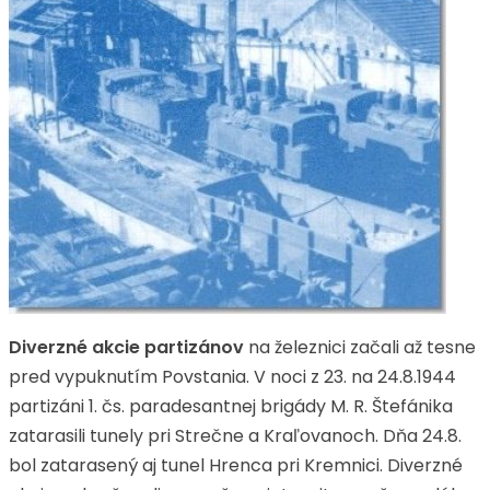
Diverzné akcie partizánov
na železnici začali až tesne
pred vypuknutím Povstania. V noci z 23. na 24.8.1944
partizáni 1. čs. paradesantnej brigády M. R. Štefánika
zatarasili tunely pri Strečne a Kraľovanoch. Dňa 24.8.
bol zatarasený aj tunel Hrenca pri Kremnici. Diverzné