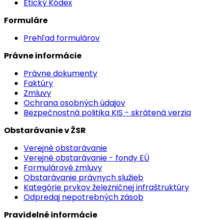
Etický Kódex
Formuláre
Prehľad formulárov
Právne informácie
Právne dokumenty
Faktúry
Zmluvy
Ochrana osobných údajov
Bezpečnostná politika KIS - skrátená verzia
Obstarávanie v ŽSR
Verejné obstarávanie
Verejné obstarávanie - fondy EÚ
Formulárové zmluvy
Obstarávanie právnych služieb
Kategórie prvkov železničnej infraštruktúry
Odpredaj nepotrebných zásob
Pravidelné informácie