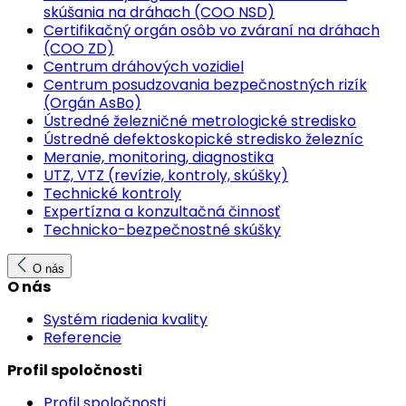
skúšania na dráhach (COO NSD)
Certifikačný orgán osôb vo zváraní na dráhach
(COO ZD)
Centrum dráhových vozidiel
Centrum posudzovania bezpečnostných rizík
(Orgán AsBo)
Ústredné železničné metrologické stredisko
Ústredné defektoskopické stredisko železníc
Meranie, monitoring, diagnostika
UTZ, VTZ (revízie, kontroly, skúšky)
Technické kontroly
Expertízna a konzultačná činnosť
Technicko-bezpečnostné skúšky
O nás
O nás
Systém riadenia kvality
Referencie
Profil spoločnosti
Profil spoločnosti