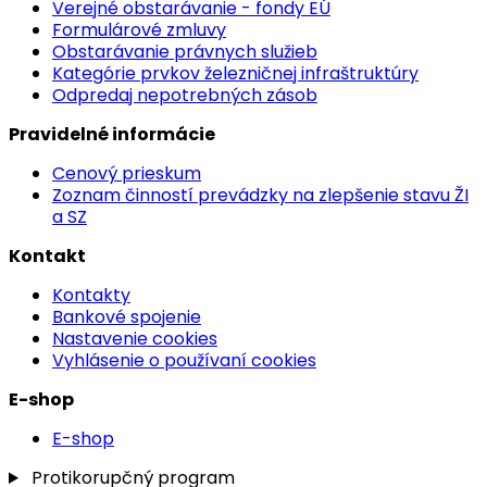
Verejné obstarávanie - fondy EÚ
Formulárové zmluvy
Obstarávanie právnych služieb
Kategórie prvkov železničnej infraštruktúry
Odpredaj nepotrebných zásob
Pravidelné informácie
Cenový prieskum
Zoznam činností prevádzky na zlepšenie stavu ŽI
a SZ
Kontakt
Kontakty
Bankové spojenie
Nastavenie cookies
Vyhlásenie o používaní cookies
E-shop
E-shop
Protikorupčný program