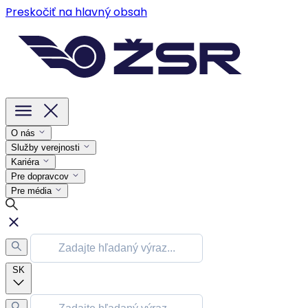
Preskočiť na hlavný obsah
O nás
Služby verejnosti
Kariéra
Pre dopravcov
Pre média
SK