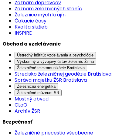
Zoznam dopravcov
Zoznam železničných staníc
Železnice iných krajín
Čakacie časy
Kvalita služieb
INSPIRE
Obchod a vzdelávanie
Ústredný inštitút vzdelávania a psychológie
Výskumný a vývojový ústav železníc Žilina
Železničné telekomunikácie Bratislava
Stredisko železničnej geodézie Bratislava
Správa majetku ŽSR Bratislava
Železničná energetika
Železničné múzeum SR
Mostný obvod
CLaO
Archív ŽSR
Bezpečnosť
Železničné priecestia všeobecne