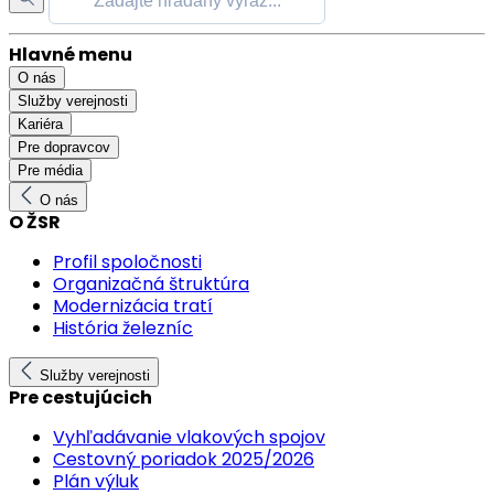
Hlavné menu
O nás
Služby verejnosti
Kariéra
Pre dopravcov
Pre média
O nás
O ŽSR
Profil spoločnosti
Organizačná štruktúra
Modernizácia tratí
História železníc
Služby verejnosti
Pre cestujúcich
Vyhľadávanie vlakových spojov
Cestovný poriadok 2025/2026
Plán výluk