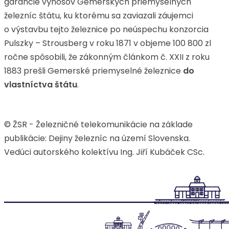
garancie výnosov Gemerských priemyselných
železníc štátu, ku ktorému sa zaviazali záujemci
o výstavbu tejto železnice po neúspechu konzorcia
Pulszky – Strousberg v roku 1871 v objeme 100 800 zl
ročne spôsobili, že zákonným článkom č. XXII z roku
1883 prešli Gemerské priemyselné železnice
do
vlastníctva štátu
.
© ŽSR - Železničné telekomunikácie na základe
publikácie: Dejiny železníc na území Slovenska.
Vedúci autorského kolektívu Ing. Jiří Kubáček CSc.