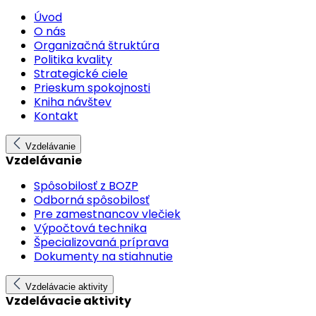
Úvod
O nás
Organizačná štruktúra
Politika kvality
Strategické ciele
Prieskum spokojnosti
Kniha návštev
Kontakt
Vzdelávanie
Vzdelávanie
Spôsobilosť z BOZP
Odborná spôsobilosť
Pre zamestnancov vlečiek
Výpočtová technika
Špecializovaná príprava
Dokumenty na stiahnutie
Vzdelávacie aktivity
Vzdelávacie aktivity