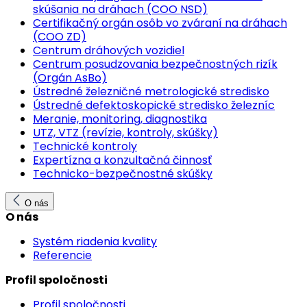
skúšania na dráhach (COO NSD)
Certifikačný orgán osôb vo zváraní na dráhach
(COO ZD)
Centrum dráhových vozidiel
Centrum posudzovania bezpečnostných rizík
(Orgán AsBo)
Ústredné železničné metrologické stredisko
Ústredné defektoskopické stredisko železníc
Meranie, monitoring, diagnostika
UTZ, VTZ (revízie, kontroly, skúšky)
Technické kontroly
Expertízna a konzultačná činnosť
Technicko-bezpečnostné skúšky
O nás
O nás
Systém riadenia kvality
Referencie
Profil spoločnosti
Profil spoločnosti