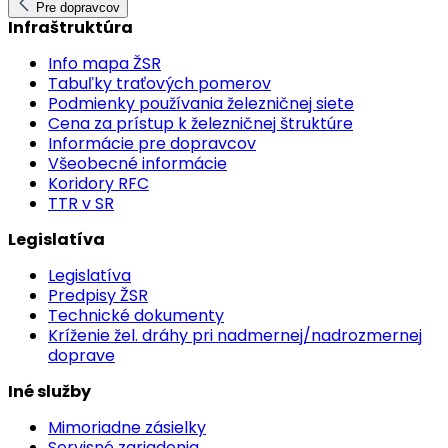
Pre dopravcov
Infraštruktúra
Info mapa ŽSR
Tabuľky traťových pomerov
Podmienky používania železničnej siete
Cena za prístup k železničnej štruktúre
Informácie pre dopravcov
Všeobecné informácie
Koridory RFC
TTR v SR
Legislatíva
Legislatíva
Predpisy ŽSR
Technické dokumenty
Kríženie žel. dráhy pri nadmernej/nadrozmernej
doprave
Iné služby
Mimoriadne zásielky
Servisné zariadenia