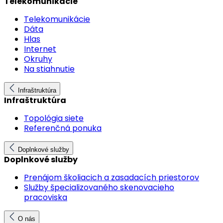
Telekomunikácie
Telekomunikácie
Dáta
Hlas
Internet
Okruhy
Na stiahnutie
Infraštruktúra
Infraštruktúra
Topológia siete
Referenčná ponuka
Doplnkové služby
Doplnkové služby
Prenájom školiacich a zasadacích priestorov
Služby špecializovaného skenovacieho
pracoviska
O nás