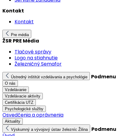
Kontakt
Kontakt
Pre média
ŽSR PRE Média
Tlačové správy
Logo na stiahnutie
Železničný Semafor
Podmenu
Ústredný inštitút vzdelávania a psychológie
O nás
Vzdelávanie
Vzdelávacie aktivity
Certifikácia UTZ
Psychologické služby
Osvedčenia a oprávnenia
Aktuality
Podmenu
Výskumný a vývojový ústav železníc Žilina
Úvod