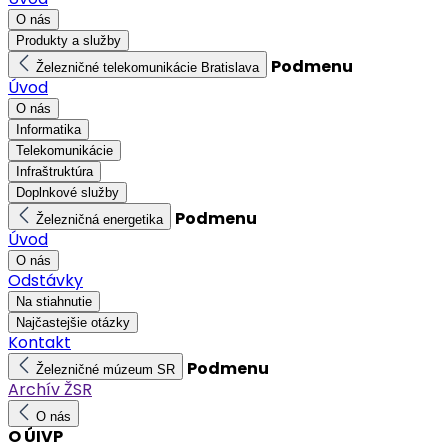
O nás
Produkty a služby
Podmenu
Železničné telekomunikácie Bratislava
Úvod
O nás
Informatika
Telekomunikácie
Infraštruktúra
Doplnkové služby
Podmenu
Železničná energetika
Úvod
O nás
Odstávky
Na stiahnutie
Najčastejšie otázky
Kontakt
Podmenu
Železničné múzeum SR
Archív ŽSR
O nás
O ÚIVP