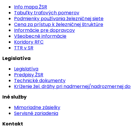
Info mapa ŽSR
Tabuľky traťových pomerov
Podmienky používania železničnej siete
Cena za prístup k železničnej štruktúre
Informácie pre dopravcov
Všeobecné informácie
Koridory RFC
TTR v SR
Legislatíva
Legislatíva
Predpisy ŽSR
Technické dokumenty
Kríženie žel. dráhy pri nadmernej/nadrozmernej d
Iné služby
Mimoriadne zásielky
Servisné zariadenia
Kontakt