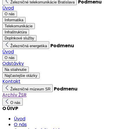
Podmenu
Železničné telekomunikácie Bratislava
Úvod
O nás
Informatika
Telekomunikácie
Infraštruktúra
Doplnkové služby
Podmenu
Železničná energetika
Úvod
O nás
Odstávky
Na stiahnutie
Najčastejšie otázky
Kontakt
Podmenu
Železničné múzeum SR
Archív ŽSR
O nás
O ÚIVP
Úvod
O nás