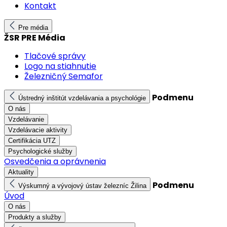
Kontakt
Pre média
ŽSR PRE Média
Tlačové správy
Logo na stiahnutie
Železničný Semafor
Podmenu
Ústredný inštitút vzdelávania a psychológie
O nás
Vzdelávanie
Vzdelávacie aktivity
Certifikácia UTZ
Psychologické služby
Osvedčenia a oprávnenia
Aktuality
Podmenu
Výskumný a vývojový ústav železníc Žilina
Úvod
O nás
Produkty a služby