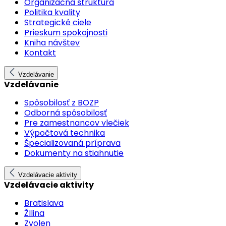
Organizačná štruktúra
Politika kvality
Strategické ciele
Prieskum spokojnosti
Kniha návštev
Kontakt
Vzdelávanie
Vzdelávanie
Spôsobilosť z BOZP
Odborná spôsobilosť
Pre zamestnancov vlečiek
Výpočtová technika
Špecializovaná príprava
Dokumenty na stiahnutie
Vzdelávacie aktivity
Vzdelávacie aktivity
Bratislava
ŽIlina
Zvolen