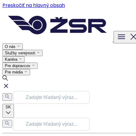
Preskočiť na hlavný obsah
O nás
Služby verejnosti
Kariéra
Pre dopravcov
Pre média
SK