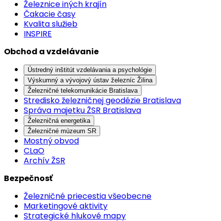
Železnice iných krajín
Čakacie časy
Kvalita služieb
INSPIRE
Obchod a vzdelávanie
Ústredný inštitút vzdelávania a psychológie
Výskumný a vývojový ústav železníc Žilina
Železničné telekomunikácie Bratislava
Stredisko železničnej geodézie Bratislava
Správa majetku ŽSR Bratislava
Železničná energetika
Železničné múzeum SR
Mostný obvod
CLaO
Archív ŽSR
Bezpečnosť
Železničné priecestia všeobecne
Marketingové aktivity
Strategické hlukové mapy