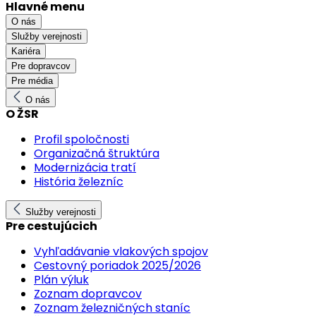
Hlavné menu
O nás
Služby verejnosti
Kariéra
Pre dopravcov
Pre média
O nás
O ŽSR
Profil spoločnosti
Organizačná štruktúra
Modernizácia tratí
História železníc
Služby verejnosti
Pre cestujúcich
Vyhľadávanie vlakových spojov
Cestovný poriadok 2025/2026
Plán výluk
Zoznam dopravcov
Zoznam železničných staníc