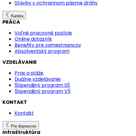
Stavby v ochrannom pásme dráhy
Kariéra
PRÁCA
Voľné pracovné pozície
Online dotazník
Benefity pre zamestnancov
Absolventský program
VZDELÁVANIE
Prax a stáže
Duálne vzdelávanie
Štipendijný program SŠ
Štipendijný program VŠ
KONTAKT
Kontakt
Pre dopravcov
Infraštruktúra