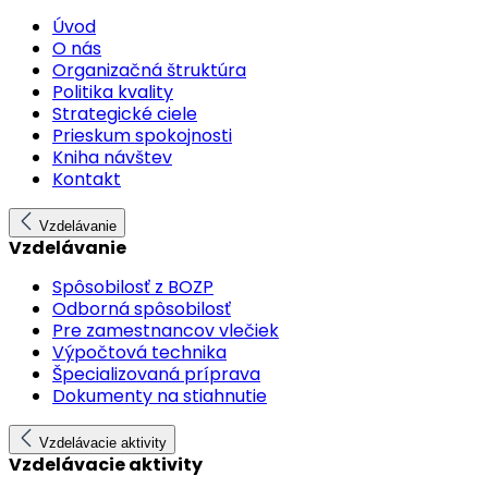
Úvod
O nás
Organizačná štruktúra
Politika kvality
Strategické ciele
Prieskum spokojnosti
Kniha návštev
Kontakt
Vzdelávanie
Vzdelávanie
Spôsobilosť z BOZP
Odborná spôsobilosť
Pre zamestnancov vlečiek
Výpočtová technika
Špecializovaná príprava
Dokumenty na stiahnutie
Vzdelávacie aktivity
Vzdelávacie aktivity