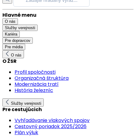
Hlavné menu
O nás
Služby verejnosti
Kariéra
Pre dopravcov
Pre média
O nás
O ŽSR
Profil spoločnosti
Organizačná štruktúra
Modernizácia tratí
História železníc
Služby verejnosti
Pre cestujúcich
Vyhľadávanie vlakových spojov
Cestovný poriadok 2025/2026
Plán výluk