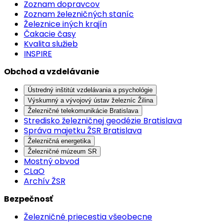
Zoznam dopravcov
Zoznam železničných staníc
Železnice iných krajín
Čakacie časy
Kvalita služieb
INSPIRE
Obchod a vzdelávanie
Ústredný inštitút vzdelávania a psychológie
Výskumný a vývojový ústav železníc Žilina
Železničné telekomunikácie Bratislava
Stredisko železničnej geodézie Bratislava
Správa majetku ŽSR Bratislava
Železničná energetika
Železničné múzeum SR
Mostný obvod
CLaO
Archív ŽSR
Bezpečnosť
Železničné priecestia všeobecne