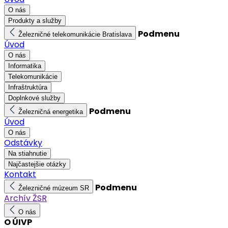
O nás
Produkty a služby
Podmenu
Železničné telekomunikácie Bratislava
Úvod
O nás
Informatika
Telekomunikácie
Infraštruktúra
Doplnkové služby
Podmenu
Železničná energetika
Úvod
O nás
Odstávky
Na stiahnutie
Najčastejšie otázky
Kontakt
Podmenu
Železničné múzeum SR
Archív ŽSR
O nás
O ÚIVP