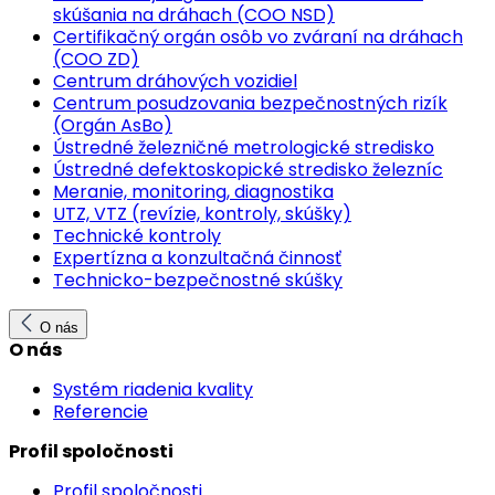
skúšania na dráhach (COO NSD)
Certifikačný orgán osôb vo zváraní na dráhach
(COO ZD)
Centrum dráhových vozidiel
Centrum posudzovania bezpečnostných rizík
(Orgán AsBo)
Ústredné železničné metrologické stredisko
Ústredné defektoskopické stredisko železníc
Meranie, monitoring, diagnostika
UTZ, VTZ (revízie, kontroly, skúšky)
Technické kontroly
Expertízna a konzultačná činnosť
Technicko-bezpečnostné skúšky
O nás
O nás
Systém riadenia kvality
Referencie
Profil spoločnosti
Profil spoločnosti