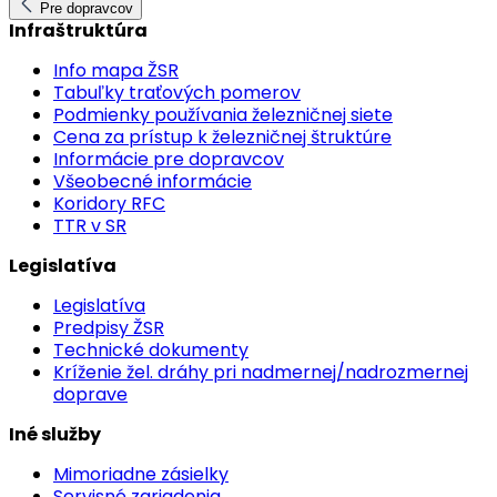
Pre dopravcov
Infraštruktúra
Info mapa ŽSR
Tabuľky traťových pomerov
Podmienky používania železničnej siete
Cena za prístup k železničnej štruktúre
Informácie pre dopravcov
Všeobecné informácie
Koridory RFC
TTR v SR
Legislatíva
Legislatíva
Predpisy ŽSR
Technické dokumenty
Kríženie žel. dráhy pri nadmernej/nadrozmernej
doprave
Iné služby
Mimoriadne zásielky
Servisné zariadenia