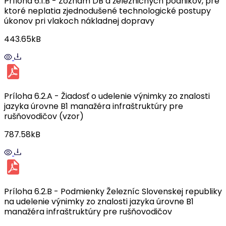
Príloha 6.1.B - Zoznam DB a železničných podnikov, pre
ktoré neplatia zjednodušené technologické postupy
úkonov pri vlakoch nákladnej dopravy
443.65kB
Príloha 6.2.A - Žiadosť o udelenie výnimky zo znalosti
jazyka úrovne B1 manažéra infraštruktúry pre
rušňovodičov (vzor)
787.58kB
Príloha 6.2.B - Podmienky Železníc Slovenskej republiky
na udelenie výnimky zo znalosti jazyka úrovne B1
manažéra infraštruktúry pre rušňovodičov