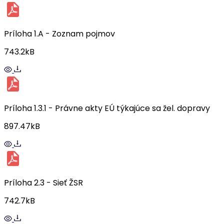
Príloha 1.A - Zoznam pojmov
743.2kB
Príloha 1.3.1 - Právne akty EÚ týkajúce sa žel. dopravy
897.47kB
Príloha 2.3 - Sieť ŽSR
742.7kB