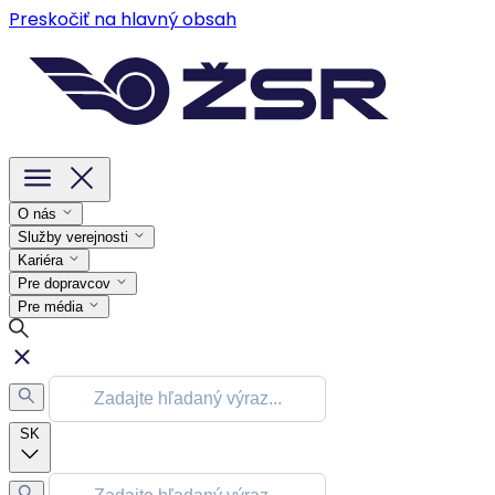
Preskočiť na hlavný obsah
O nás
Služby verejnosti
Kariéra
Pre dopravcov
Pre média
SK