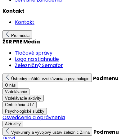
Kontakt
Kontakt
Pre média
ŽSR PRE Média
Tlačové správy
Logo na stiahnutie
Železničný Semafor
Podmenu
Ústredný inštitút vzdelávania a psychológie
O nás
Vzdelávanie
Vzdelávacie aktivity
Certifikácia UTZ
Psychologické služby
Osvedčenia a oprávnenia
Aktuality
Podmenu
Výskumný a vývojový ústav železníc Žilina
Úvod