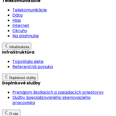
Telekomunikácie
Telekomunikácie
Dáta
Hlas
Internet
Okruhy
Na stiahnutie
Infraštruktúra
Infraštruktúra
Topológia siete
Referenčná ponuka
Doplnkové služby
Doplnkové služby
Prenájom školiacich a zasadacích priestorov
Služby špecializovaného skenovacieho
pracoviska
O nás