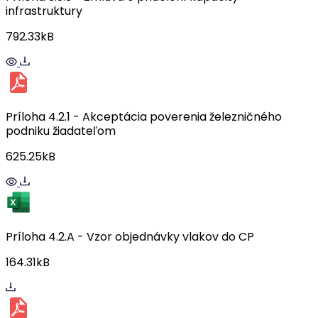
infrastruktury
792.33kB
Príloha 4.2.1 - Akceptácia poverenia železničného
podniku žiadateľom
625.25kB
Príloha 4.2.A - Vzor objednávky vlakov do CP
164.31kB