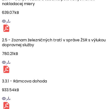
nakladacej miery
639.07kB
2.5 - Zoznam železničných tratí v správe ŽSR s výlukou
dopravnej služby
780.21kB
3.3.1 - Rámcova dohoda
933.54kB