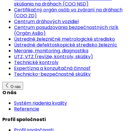
skúšania na dráhach (COO NSD)
Certifikačný orgán osôb vo zváraní na dráhach
(COO ZD)
Centrum dráhových vozidiel
Centrum posudzovania bezpečnostných rizík
(Orgán AsBo)
Ústredné železničné metrologické stredisko
Ústredné defektoskopické stredisko železníc
Meranie, monitoring, diagnostika
UTZ, VTZ (revízie, kontroly, skúšky)
Technické kontroly
Expertízna a konzultačná činnosť
Technicko-bezpečnostné skúšky
O nás
O nás
Systém riadenia kvality
Referencie
Profil spoločnosti
Profil spoločnosti