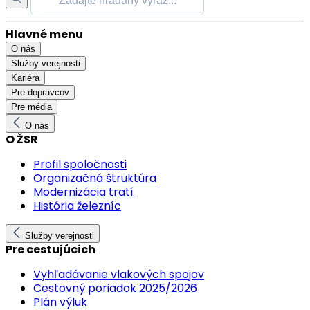
Hlavné menu
O nás
Služby verejnosti
Kariéra
Pre dopravcov
Pre média
O nás
O ŽSR
Profil spoločnosti
Organizačná štruktúra
Modernizácia tratí
História železníc
Služby verejnosti
Pre cestujúcich
Vyhľadávanie vlakových spojov
Cestovný poriadok 2025/2026
Plán výluk