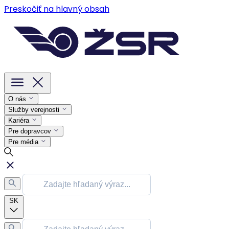
Preskočiť na hlavný obsah
O nás
Služby verejnosti
Kariéra
Pre dopravcov
Pre média
SK