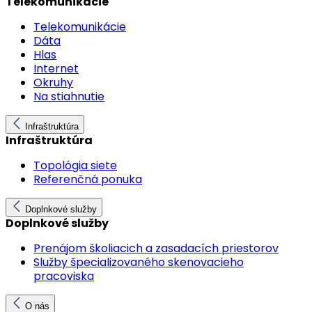
Telekomunikácie
Telekomunikácie
Dáta
Hlas
Internet
Okruhy
Na stiahnutie
Infraštruktúra
Infraštruktúra
Topológia siete
Referenčná ponuka
Doplnkové služby
Doplnkové služby
Prenájom školiacich a zasadacích priestorov
Služby špecializovaného skenovacieho
pracoviska
O nás