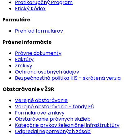
Protikorupčný Program
Etický Kódex
Formuláre
Prehľad formulárov
Právne informácie
Právne dokumenty
Faktúry
Zmluvy
Ochrana osobných údajov
Bezpečnostná politika KIS - skrátená verzia
Obstarávanie v ŽSR
Verejné obstarávanie
Verejné obstarávanie - fondy EÚ
Formulárové zmluvy
Obstarávanie právnych služieb
Kategórie prvkov železničnej infraštruktúry
Odpredaj nepotrebných zásob