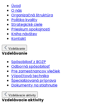
Úvod
O nás
Organizačná štruktúra
Politika kvality
Strategické ciele
Prieskum spokojnosti
Kniha návštev
Kontakt
Vzdelávanie
Vzdelávanie
Spôsobilosť z BOZP
Odborná spôsobilosť
Pre zamestnancov vlečiek
Výpočtová technika
Špecializovaná príprava
Dokumenty na stiahnutie
Vzdelávacie aktivity
Vzdelávacie aktivity