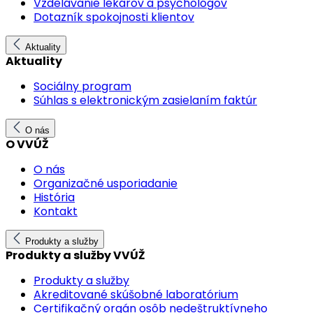
Vzdelávanie lekárov a psychológov
Dotazník spokojnosti klientov
Aktuality
Aktuality
Sociálny program
Súhlas s elektronickým zasielaním faktúr
O nás
O VVÚŽ
O nás
Organizačné usporiadanie
História
Kontakt
Produkty a služby
Produkty a služby VVÚŽ
Produkty a služby
Akreditované skúšobné laboratórium
Certifikačný orgán osôb nedeštruktívneho