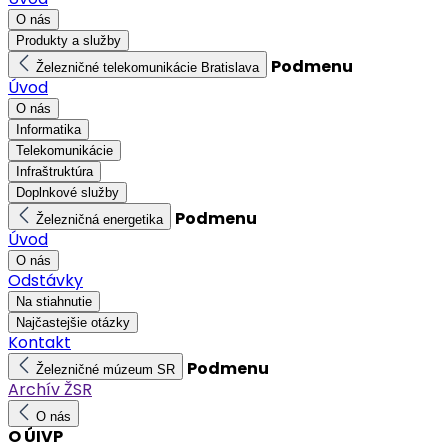
O nás
Produkty a služby
Podmenu
Železničné telekomunikácie Bratislava
Úvod
O nás
Informatika
Telekomunikácie
Infraštruktúra
Doplnkové služby
Podmenu
Železničná energetika
Úvod
O nás
Odstávky
Na stiahnutie
Najčastejšie otázky
Kontakt
Podmenu
Železničné múzeum SR
Archív ŽSR
O nás
O ÚIVP