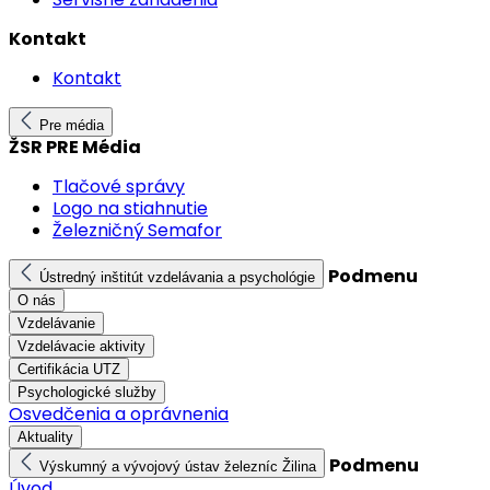
Kontakt
Kontakt
Pre média
ŽSR PRE Média
Tlačové správy
Logo na stiahnutie
Železničný Semafor
Podmenu
Ústredný inštitút vzdelávania a psychológie
O nás
Vzdelávanie
Vzdelávacie aktivity
Certifikácia UTZ
Psychologické služby
Osvedčenia a oprávnenia
Aktuality
Podmenu
Výskumný a vývojový ústav železníc Žilina
Úvod