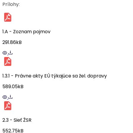
Prílohy:
1.A - Zoznam pojmov
291.86kB
1.3.1 - Právne akty EÚ týkajúce sa žel. dopravy
589.05kB
2.3 - Sieť ŽSR
552.75kB