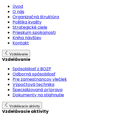
Úvod
O nás
Organizačná štruktúra
Politika kvality
Strategické ciele
Prieskum spokojnosti
Kniha návštev
Kontakt
Vzdelávanie
Vzdelávanie
Spôsobilosť z BOZP
Odborná spôsobilosť
Pre zamestnancov vlečiek
Výpočtová technika
Špecializovaná príprava
Dokumenty na stiahnutie
Vzdelávacie aktivity
Vzdelávacie aktivity