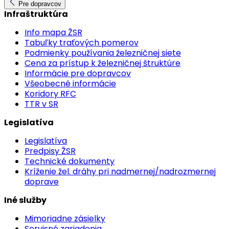
Pre dopravcov
Infraštruktúra
Info mapa ŽSR
Tabuľky traťových pomerov
Podmienky používania železničnej siete
Cena za prístup k železničnej štruktúre
Informácie pre dopravcov
Všeobecné informácie
Koridory RFC
TTR v SR
Legislatíva
Legislatíva
Predpisy ŽSR
Technické dokumenty
Kríženie žel. dráhy pri nadmernej/nadrozmernej
doprave
Iné služby
Mimoriadne zásielky
Servisné zariadenia