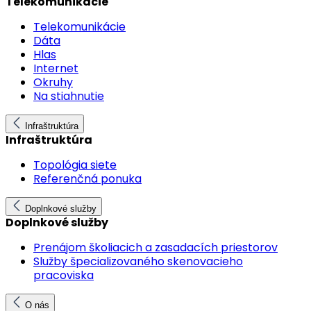
Telekomunikácie
Telekomunikácie
Dáta
Hlas
Internet
Okruhy
Na stiahnutie
Infraštruktúra
Infraštruktúra
Topológia siete
Referenčná ponuka
Doplnkové služby
Doplnkové služby
Prenájom školiacich a zasadacích priestorov
Služby špecializovaného skenovacieho
pracoviska
O nás