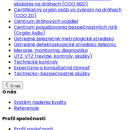
skúšania na dráhach (COO NSD)
Certifikačný orgán osôb vo zváraní na dráhach
(COO ZD)
Centrum dráhových vozidiel
Centrum posudzovania bezpečnostných rizík
(Orgán AsBo)
Ústredné železničné metrologické stredisko
Ústredné defektoskopické stredisko železníc
Meranie, monitoring, diagnostika
UTZ, VTZ (revízie, kontroly, skúšky)
Technické kontroly
Expertízna a konzultačná činnosť
Technicko-bezpečnostné skúšky
O nás
O nás
Systém riadenia kvality
Referencie
Profil spoločnosti
Profil spoločnosti