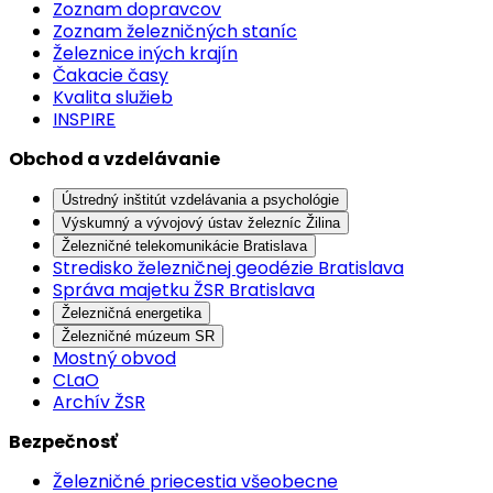
Zoznam dopravcov
Zoznam železničných staníc
Železnice iných krajín
Čakacie časy
Kvalita služieb
INSPIRE
Obchod a vzdelávanie
Ústredný inštitút vzdelávania a psychológie
Výskumný a vývojový ústav železníc Žilina
Železničné telekomunikácie Bratislava
Stredisko železničnej geodézie Bratislava
Správa majetku ŽSR Bratislava
Železničná energetika
Železničné múzeum SR
Mostný obvod
CLaO
Archív ŽSR
Bezpečnosť
Železničné priecestia všeobecne