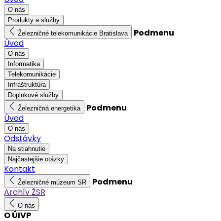
O nás
Produkty a služby
Podmenu
Železničné telekomunikácie Bratislava
Úvod
O nás
Informatika
Telekomunikácie
Infraštruktúra
Doplnkové služby
Podmenu
Železničná energetika
Úvod
O nás
Odstávky
Na stiahnutie
Najčastejšie otázky
Kontakt
Podmenu
Železničné múzeum SR
Archív ŽSR
O nás
O ÚIVP