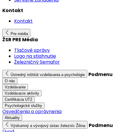
Kontakt
Kontakt
Pre média
ŽSR PRE Média
Tlačové správy
Logo na stiahnutie
Železničný Semafor
Podmenu
Ústredný inštitút vzdelávania a psychológie
O nás
Vzdelávanie
Vzdelávacie aktivity
Certifikácia UTZ
Psychologické služby
Osvedčenia a oprávnenia
Aktuality
Podmenu
Výskumný a vývojový ústav železníc Žilina
Úvod