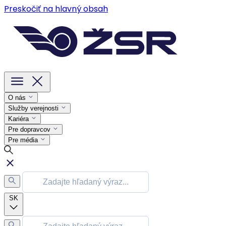
Preskočiť na hlavný obsah
O nás
Služby verejnosti
Kariéra
Pre dopravcov
Pre média
SK