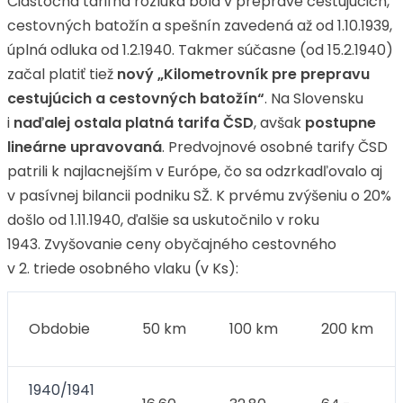
Čiastočná tarifná rozluka bola v preprave cestujúcich,
cestovných batožín a spešnín zavedená až od 1.10.1939,
úplná odluka od 1.2.1940. Takmer súčasne (od 15.2.1940)
začal platiť tiež
nový „Kilometrovník pre prepravu
cestujúcich a
cestovných batožín“
. Na Slovensku
i
naďalej ostala platná tarifa ČSD
, avšak
postupne
lineárne upravovaná
. Predvojnové osobné tarify ČSD
patrili k najlacnejším v Európe, čo sa odzrkadľovalo aj
v pasívnej bilancii podniku SŽ. K prvému zvýšeniu o 20%
došlo od 1.11.1940, ďalšie sa uskutočnilo v roku
1943. Zvyšovanie ceny obyčajného cestovného
v 2. triede osobného vlaku (v Ks):
Obdobie
50 km
100 km
200 km
1940/1941