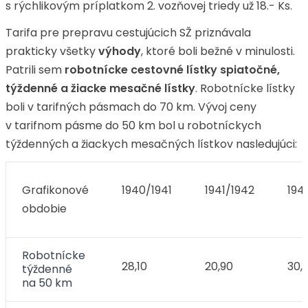
s rýchlikovým príplatkom 2. vozňovej triedy už 18.- Ks.
Tarifa pre prepravu cestujúcich SŽ priznávala
prakticky všetky
výhody
, ktoré boli bežné v minulosti.
Patrili sem
robotnícke cestovné lístky spiatočné,
týždenné a žiacke mesačné lístky
. Robotnícke lístky
boli v tarifných pásmach do 70 km. Vývoj ceny
v tarifnom pásme do 50 km bol u robotníckych
týždenných a žiackych mesačných lístkov nasledujúci:
Grafikonové
1940/1941
1941/1942
194
obdobie
Robotnícke
28,10
20,90
30,
týždenné
na 50 km