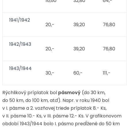
16,60
32,80
64,-
1941/1942
20,-
39,20
76,80
1942/1943
20,-
39,20
76,80
1943/1944
30,-
60,-
111,-
Rýchlikový príplatok bol
pásmový
(do 30 km,
do 50 km, do 100 km, atď). Napr. v roku 1940 bol
v I. pásme a 2. vozňovej triede príplatok 8.- Ks,
v II. pásme 10.- Ks, v III. pásme 12.- Ks. V grafikonovom
období 1943/1944 bolo I. pásmo predĺžené do 50 km