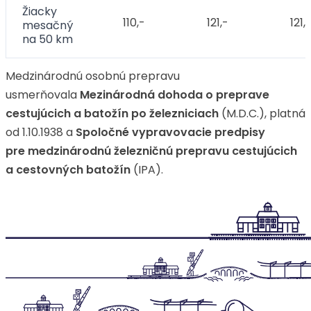
Žiacky
110,-
121,-
121,
mesačný
na 50 km
Medzinárodnú osobnú prepravu
usmerňovala
Mezinárodná dohoda o preprave
cestujúcich a batožín po železniciach
(M.D.C.), platná
od 1.10.1938 a
Spoločné vypravovacie predpisy
pre medzinárodnú železničnú prepravu cestujúcich
a cestovných batožín
(IPA).