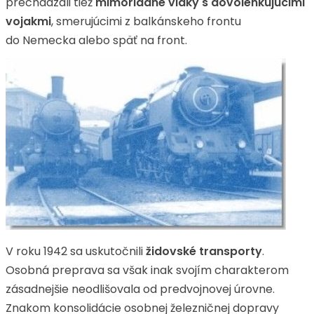
prechádzali tiež
mimoriadne vlaky s dovolenkujúcimi
vojakmi
, smerujúcimi z balkánskeho frontu
do Nemecka alebo späť na front.
V roku 1942 sa uskutočnili
židovské transporty
.
Osobná preprava sa však inak svojím charakterom
zásadnejšie neodlišovala od predvojnovej úrovne.
Znakom konsolidácie osobnej železničnej dopravy