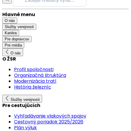
Hlavné menu
O nás
Služby verejnosti
Kariéra
Pre dopravcov
Pre média
O nás
O ŽSR
Profil spoločnosti
Organizačná štruktúra
Modernizácia tratí
História železníc
Služby verejnosti
Pre cestujúcich
Vyhľadávanie vlakových spojov
Cestovný poriadok 2025/2026
Plán výluk