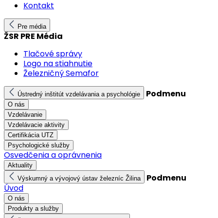
Kontakt
Pre média
ŽSR PRE Média
Tlačové správy
Logo na stiahnutie
Železničný Semafor
Podmenu
Ústredný inštitút vzdelávania a psychológie
O nás
Vzdelávanie
Vzdelávacie aktivity
Certifikácia UTZ
Psychologické služby
Osvedčenia a oprávnenia
Aktuality
Podmenu
Výskumný a vývojový ústav železníc Žilina
Úvod
O nás
Produkty a služby