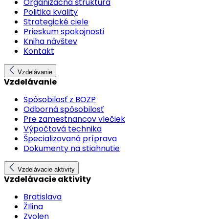
Organizačná štruktúra
Politika kvality
Strategické ciele
Prieskum spokojnosti
Kniha návštev
Kontakt
Vzdelávanie
Vzdelávanie
Spôsobilosť z BOZP
Odborná spôsobilosť
Pre zamestnancov vlečiek
Výpočtová technika
Špecializovaná príprava
Dokumenty na stiahnutie
Vzdelávacie aktivity
Vzdelávacie aktivity
Bratislava
ŽIlina
Zvolen