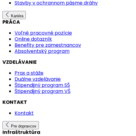
Stavby v ochrannom pásme dráhy
Kariéra
PRÁCA
Voľné pracovné pozície
Online dotazník
Benefity pre zamestnancov
Absolventský program
VZDELÁVANIE
Prax a stáže
Duálne vzdelávanie
Štipendijný program SŠ
Štipendijný program VŠ
KONTAKT
Kontakt
Pre dopravcov
Infraštruktúra