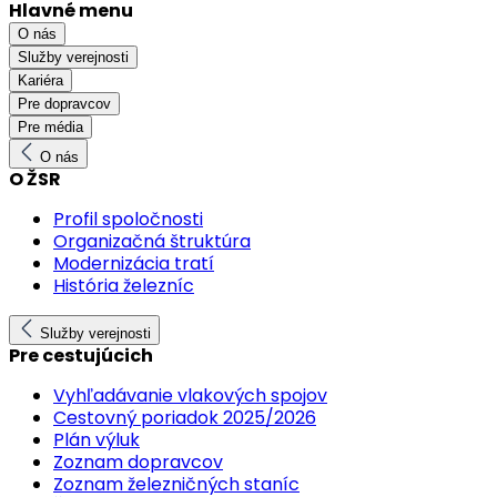
Hlavné menu
O nás
Služby verejnosti
Kariéra
Pre dopravcov
Pre média
O nás
O ŽSR
Profil spoločnosti
Organizačná štruktúra
Modernizácia tratí
História železníc
Služby verejnosti
Pre cestujúcich
Vyhľadávanie vlakových spojov
Cestovný poriadok 2025/2026
Plán výluk
Zoznam dopravcov
Zoznam železničných staníc