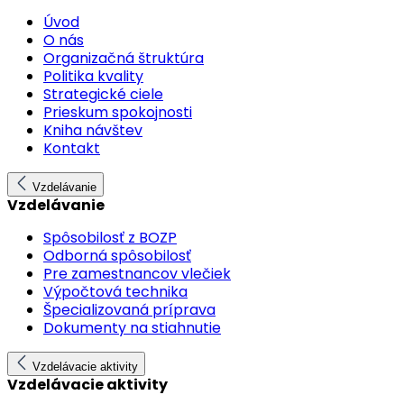
Úvod
O nás
Organizačná štruktúra
Politika kvality
Strategické ciele
Prieskum spokojnosti
Kniha návštev
Kontakt
Vzdelávanie
Vzdelávanie
Spôsobilosť z BOZP
Odborná spôsobilosť
Pre zamestnancov vlečiek
Výpočtová technika
Špecializovaná príprava
Dokumenty na stiahnutie
Vzdelávacie aktivity
Vzdelávacie aktivity