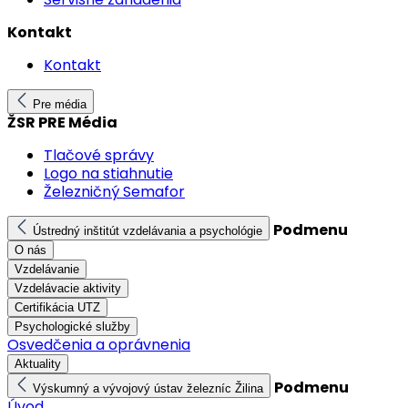
Kontakt
Kontakt
Pre média
ŽSR PRE Média
Tlačové správy
Logo na stiahnutie
Železničný Semafor
Podmenu
Ústredný inštitút vzdelávania a psychológie
O nás
Vzdelávanie
Vzdelávacie aktivity
Certifikácia UTZ
Psychologické služby
Osvedčenia a oprávnenia
Aktuality
Podmenu
Výskumný a vývojový ústav železníc Žilina
Úvod