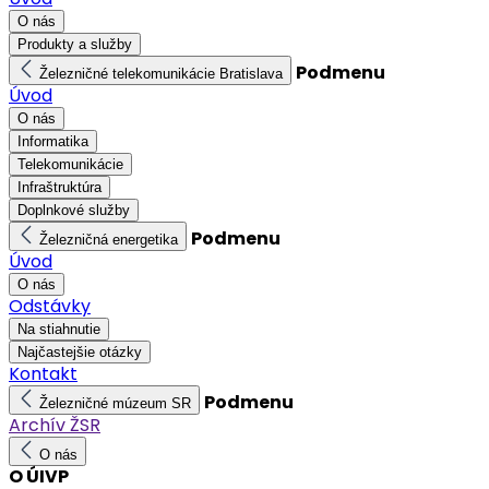
O nás
Produkty a služby
Podmenu
Železničné telekomunikácie Bratislava
Úvod
O nás
Informatika
Telekomunikácie
Infraštruktúra
Doplnkové služby
Podmenu
Železničná energetika
Úvod
O nás
Odstávky
Na stiahnutie
Najčastejšie otázky
Kontakt
Podmenu
Železničné múzeum SR
Archív ŽSR
O nás
O ÚIVP