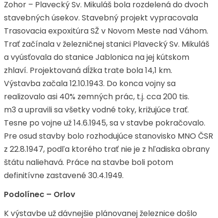
Zohor – Plavecký Sv. Mikuláš bola rozdelená do dvoch
stavebných úsekov. Stavebný projekt vypracovala
Trasovacia expoxitúra SŽ v Novom Meste nad Váhom.
Trať začínala v železničnej stanici Plavecký Sv. Mikuláš
a vyúsťovala do stanice Jablonica na jej kútskom
zhlaví. Projektovaná dĺžka trate bola 14,1 km.
Výstavba začala 12.10.1943. Do konca vojny sa
realizovalo asi 40% zemných prác, t.j. cca 200 tis.
m3 a upravili sa všetky vodné toky, križujúce trať.
Tesne po vojne už 14.6.1945, sa v stavbe pokračovalo.
Pre osud stavby bolo rozhodujúce stanovisko MNO ČSR
z 22.8.1947, podľa ktorého trať nie je z hľadiska obrany
štátu naliehavá. Práce na stavbe boli potom
definitívne zastavené 30.4.1949.
Podolínec – Orlov
K výstavbe už dávnejšie plánovanej železnice došlo