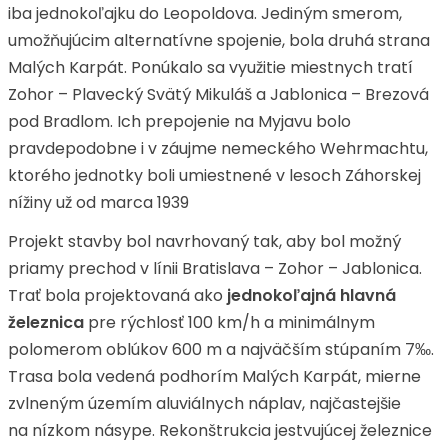
iba jednokoľajku do Leopoldova. Jediným smerom,
umožňujúcim alternatívne spojenie, bola druhá strana
Malých Karpát. Ponúkalo sa využitie miestnych tratí
Zohor – Plavecký Svätý Mikuláš a Jablonica – Brezová
pod Bradlom. Ich prepojenie na Myjavu bolo
pravdepodobne i v záujme nemeckého Wehrmachtu,
ktorého jednotky boli umiestnené v lesoch Záhorskej
nížiny už od marca 1939
Projekt stavby bol navrhovaný tak, aby bol možný
priamy prechod v línii Bratislava – Zohor – Jablonica.
Trať bola projektovaná ako
jednokoľajná hlavná
železnica
pre rýchlosť 100 km/h a minimálnym
polomerom oblúkov 600 m a najväčším stúpaním 7‰.
Trasa bola vedená podhorím Malých Karpát, mierne
zvlneným územím aluviálnych náplav, najčastejšie
na nízkom násype. Rekonštrukcia jestvujúcej železnice