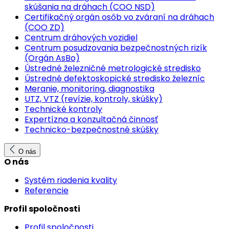
skúšania na dráhach (COO NSD)
Certifikačný orgán osôb vo zváraní na dráhach
(COO ZD)
Centrum dráhových vozidiel
Centrum posudzovania bezpečnostných rizík
(Orgán AsBo)
Ústredné železničné metrologické stredisko
Ústredné defektoskopické stredisko železníc
Meranie, monitoring, diagnostika
UTZ, VTZ (revízie, kontroly, skúšky)
Technické kontroly
Expertízna a konzultačná činnosť
Technicko-bezpečnostné skúšky
O nás
O nás
Systém riadenia kvality
Referencie
Profil spoločnosti
Profil spoločnosti