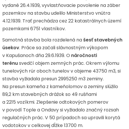
vydané 26.4.1939, vyvlastňovacie povolenie na záber
pozemkov na stavbu udelilo Ministerstvo vnútra
4.12.1939. Trať prechádza cez 22 katastrálnych území
pozemkami 6751 vlastníkov.
Samotná stavba bola rozdelená na
šesť stavebných
úsekov
. Práce sa začali slávnostným výkopom
v Kapušanoch dňa 29.6.1939. O
náročnosti
terénu
svedčí objem zemných prác. Okrem výlomu
tunelových rúr oboch tunelov v objeme 43750 m3, si
stavba vyžiadala presun 2995250 m3 zeminy.
Na presun kameňa z kameňolomov a zeminy slúžilo
89,2 km stavebných drážok so 49 rušňami
a 2215 vozíkmi. Zlepšenie odtokových pomerov
v povodí Tople a Ondavy si vyžiadalo značný rozsah
regulačných prác. V 50 prípadoch sa upravili korytá
vodotokov v celkovej dĺžke 13700 m.