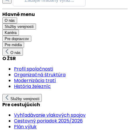
Hlavné menu
O nás
Služby verejnosti
Kariéra
Pre dopravcov
Pre média
O nás
O ŽSR
Profil spoločnosti
Organizačná štruktúra
Modernizácia tratí
História železníc
Služby verejnosti
Pre cestujúcich
Vyhľadávanie vlakových spojov
Cestovný poriadok 2025/2026
Plán výluk