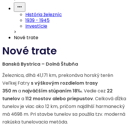
História železníc
1939 - 1945
Investície
>
Nové trate
Nové trate
Banská Bystrica – Dolná Štubňa
Železnica, dlhá 41,171 km, prekonáva horský terén
Veľkej Fatry
s výškovým rozdielom trasy
350 m
a
najväčším stúpaním 18‰
. Vedie cez
22
tunelov
a
112 mostov alebo priepustov
. Celková dĺžka
tunelov je viac ako 12 km, pričom najdlhší harmanecký
má 4698 m. Pri stavbe tunelov sa použila tzv. moderná
rakúska tunelovacia metóda.