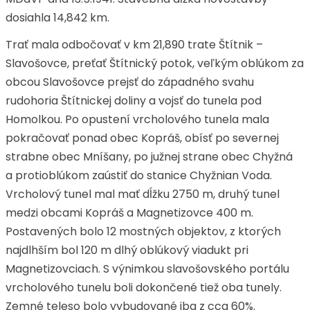
dosiahla 14,842 km.
Trať mala odbočovať v km 21,890 trate Štítnik –
Slavošovce, preťať Štítnický potok, veľkým oblúkom za
obcou Slavošovce prejsť do západného svahu
rudohoria Štítnickej doliny a vojsť do tunela pod
Homolkou. Po opustení vrcholového tunela mala
pokračovať ponad obec Kopráš, obísť po severnej
strabne obec Mníšany, po južnej strane obec Chyžná
a protioblúkom zaústiť do stanice Chyžnian Voda.
Vrcholový tunel mal mať dĺžku 2750 m, druhý tunel
medzi obcami Kopráš a Magnetizovce 400 m.
Postavených bolo 12 mostných objektov, z ktorých
najdlhším bol 120 m dlhý oblúkový viadukt pri
Magnetizovciach. S výnimkou slavošovského portálu
vrcholového tunelu boli dokončené tiež oba tunely.
Zemné teleso bolo vybudované iba z cca 60%.