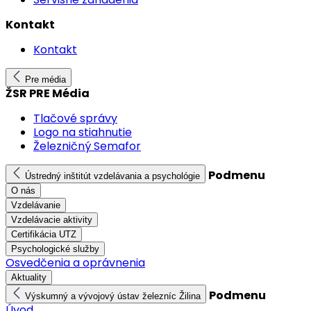
Kontakt
Kontakt
Pre média
ŽSR PRE Média
Tlačové správy
Logo na stiahnutie
Železničný Semafor
Podmenu
Ústredný inštitút vzdelávania a psychológie
O nás
Vzdelávanie
Vzdelávacie aktivity
Certifikácia UTZ
Psychologické služby
Osvedčenia a oprávnenia
Aktuality
Podmenu
Výskumný a vývojový ústav železníc Žilina
Úvod