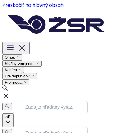
Preskočiť na hlavný obsah
O nás
Služby verejnosti
Kariéra
Pre dopravcov
Pre média
SK