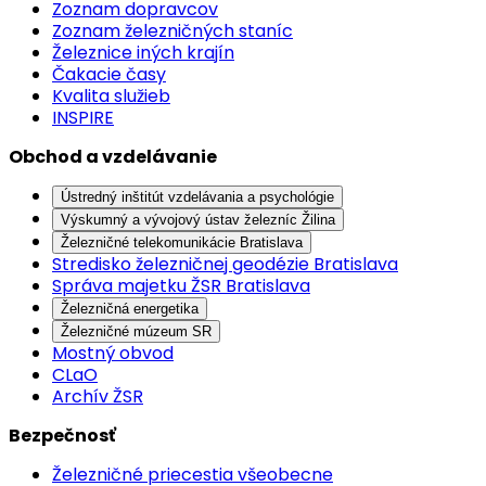
Zoznam dopravcov
Zoznam železničných staníc
Železnice iných krajín
Čakacie časy
Kvalita služieb
INSPIRE
Obchod a vzdelávanie
Ústredný inštitút vzdelávania a psychológie
Výskumný a vývojový ústav železníc Žilina
Železničné telekomunikácie Bratislava
Stredisko železničnej geodézie Bratislava
Správa majetku ŽSR Bratislava
Železničná energetika
Železničné múzeum SR
Mostný obvod
CLaO
Archív ŽSR
Bezpečnosť
Železničné priecestia všeobecne