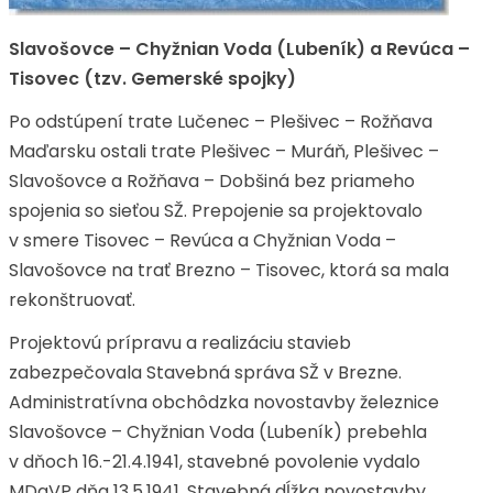
Slavošovce – Chyžnian Voda (Lubeník) a Revúca –
Tisovec (tzv. Gemerské spojky)
Po odstúpení trate Lučenec – Plešivec – Rožňava
Maďarsku ostali trate Plešivec – Muráň, Plešivec –
Slavošovce a Rožňava – Dobšiná bez priameho
spojenia so sieťou SŽ. Prepojenie sa projektovalo
v smere Tisovec – Revúca a Chyžnian Voda –
Slavošovce na trať Brezno – Tisovec, ktorá sa mala
rekonštruovať.
Projektovú prípravu a realizáciu stavieb
zabezpečovala Stavebná správa SŽ v Brezne.
Administratívna obchôdzka novostavby železnice
Slavošovce – Chyžnian Voda (Lubeník) prebehla
v dňoch 16.-21.4.1941, stavebné povolenie vydalo
MDaVP dňa 13.5.1941. Stavebná dĺžka novostavby