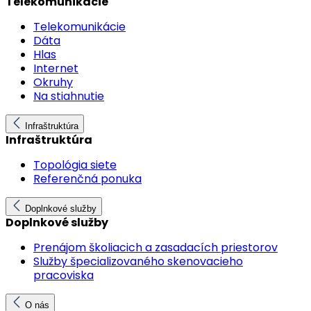
Telekomunikácie
Telekomunikácie
Dáta
Hlas
Internet
Okruhy
Na stiahnutie
Infraštruktúra
Infraštruktúra
Topológia siete
Referenčná ponuka
Doplnkové služby
Doplnkové služby
Prenájom školiacich a zasadacích priestorov
Služby špecializovaného skenovacieho
pracoviska
O nás