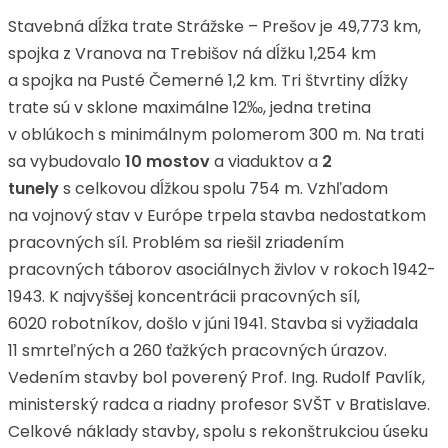
Stavebná dĺžka trate Strážske – Prešov je 49,773 km,
spojka z Vranova na Trebišov ná dĺžku 1,254 km
a spojka na Pusté Čemerné 1,2 km. Tri štvrtiny dĺžky
trate sú v sklone maximálne 12‰, jedna tretina
v oblúkoch s minimálnym polomerom 300 m. Na trati
sa vybudovalo
10 mostov
a viaduktov a
2
tunely
s celkovou dĺžkou spolu 754 m. Vzhľadom
na vojnový stav v Európe trpela stavba nedostatkom
pracovných síl. Problém sa riešil zriadením
pracovných táborov asociálnych živlov v rokoch 1942-
1943. K najvyššej koncentrácii pracovných síl,
6020 robotníkov, došlo v júni 1941. Stavba si vyžiadala
11 smrteľných a 260 ťažkých pracovných úrazov.
Vedením stavby bol poverený Prof. Ing. Rudolf Pavlík,
ministerský radca a riadny profesor SVŠT v Bratislave.
Celkové náklady stavby, spolu s rekonštrukciou úseku