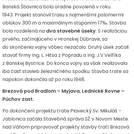
Banská Štiavnica bola úradne povolená v roku
1943. Projekt stanovil trasu s najmenšími polomermi
oblúkov 300 m a maximálnym stúpaním 17‰. Stavba
bola rozdelená na
dva stavebné úseky
. S realizáciou
prvého, začínajúceho v Hronskej Dúbrave, sa
do skončenia vojny vôbec nezačalo. Druhý úsek začali
stavať firmy Ing. L. Hitsa z Popradu a Ing. J.V.Velfíka
z Banskej Bystrice. Do konca vojny sa však realizovala
iba časť stavieb železničného spodku. Stavba trate sa
napokon dokončila až po roku 1948.
Brezová pod Bradlom – Myjava, Lednické Rovne –
Púchov zast.
Po dokončení projektu trate Plavecký Sv. Mikuláš –
Jablonica začala Stavebná správa SŽ v Novom Meste
nad Váhom pripravovať projekty stavby tratí Brezová