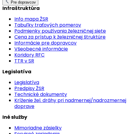
Pre dopravcov
Infraštruktúra
Info mapa ŽSR
Tabuľky traťových pomerov
Podmienky používania železničnej siete
Cena za prístup k železničnej štruktúre
Informácie pre dopravcov
Všeobecné informácie
Koridory RFC
TTR v SR
Legislatíva
Legislatíva
Predpisy ŽSR
Technické dokumenty
Kríženie žel. dráhy pri nadmernej/nadrozmernej
doprave
Iné služby
Mimoriadne zásielky
Servisné zariadenia