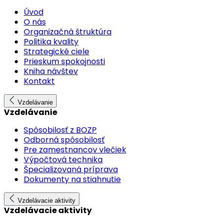
Úvod
O nás
Organizačná štruktúra
Politika kvality
Strategické ciele
Prieskum spokojnosti
Kniha návštev
Kontakt
Vzdelávanie
Vzdelávanie
Spôsobilosť z BOZP
Odborná spôsobilosť
Pre zamestnancov vlečiek
Výpočtová technika
Špecializovaná príprava
Dokumenty na stiahnutie
Vzdelávacie aktivity
Vzdelávacie aktivity