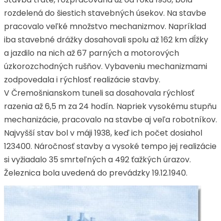
rozdelená do šiestich stavebných úsekov. Na stavbe
pracovalo veľké množstvo mechanizmov. Napríklad
iba stavebné drážky dosahovali spolu až 162 km dĺžky
a jazdilo na nich až 67 parných a motorových
úzkorozchodných rušňov. Vybaveniu mechanizmami
zodpovedala i rýchlosť realizácie stavby.
V Čremošnianskom tuneli sa dosahovala rýchlosť
razenia až 6,5 m za 24 hodín. Napriek vysokému stupňu
mechanizácie, pracovalo na stavbe aj veľa robotníkov.
Najvyšší stav bol v máji 1938, keď ich počet dosiahol
123400. Náročnosť stavby a vysoké tempo jej realizácie
si vyžiadalo 35 smrteľných a 492 ťažkých úrazov.
Železnica bola uvedená do prevádzky 19.12.1940.