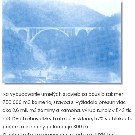
Na vybudovanie umelých stavieb sa použilo takmer
750 000 m3 kameňa, stavba si vyžiadala presun viac
ako 2,6 mil. m3 zeminy a kameňa, výrub tunelov 543 tis.
m3. Dve tretiny dĺžky trate sú v sklone, 57% v oblúkoch,
pričom minimálny polomer je 300 m.
Stavba trate, rozpracovaná už od roku 1936, bola