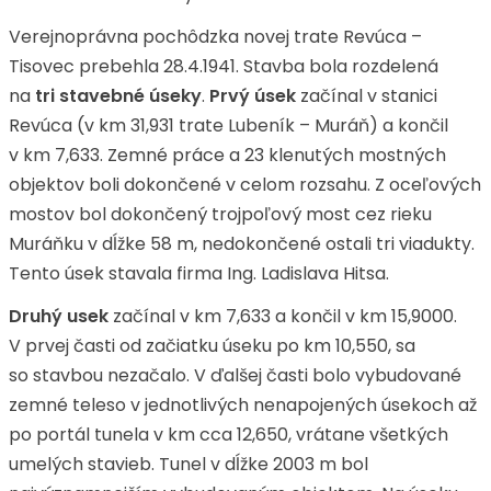
Verejnoprávna pochôdzka novej trate Revúca –
Tisovec prebehla 28.4.1941. Stavba bola rozdelená
na
tri stavebné úseky
.
Prvý úsek
začínal v stanici
Revúca (v km 31,931 trate Lubeník – Muráň) a končil
v km 7,633. Zemné práce a 23 klenutých mostných
objektov boli dokončené v celom rozsahu. Z oceľových
mostov bol dokončený trojpoľový most cez rieku
Muráňku v dĺžke 58 m, nedokončené ostali tri viadukty.
Tento úsek stavala firma Ing. Ladislava Hitsa.
Druhý usek
začínal v km 7,633 a končil v km 15,9000.
V prvej časti od začiatku úseku po km 10,550, sa
so stavbou nezačalo. V ďalšej časti bolo vybudované
zemné teleso v jednotlivých nenapojených úsekoch až
po portál tunela v km cca 12,650, vrátane všetkých
umelých stavieb. Tunel v dĺžke 2003 m bol