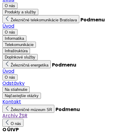
O nás
Produkty a služby
Podmenu
Železničné telekomunikácie Bratislava
Úvod
O nás
Informatika
Telekomunikácie
Infraštruktúra
Doplnkové služby
Podmenu
Železničná energetika
Úvod
O nás
Odstávky
Na stiahnutie
Najčastejšie otázky
Kontakt
Podmenu
Železničné múzeum SR
Archív ŽSR
O nás
O ÚIVP