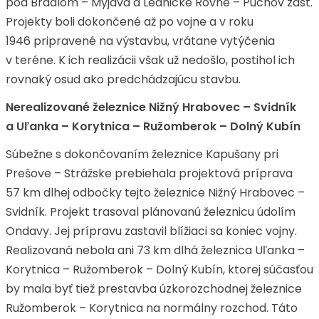
pod Bradlom – Myjava a Lednické Rovne – Púchov zast.
Projekty boli dokončené až po vojne a v roku
1946 pripravené na výstavbu, vrátane vytýčenia
v teréne. K ich realizácii však už nedošlo, postihol ich
rovnaký osud ako predchádzajúcu stavbu.
Nerealizované železnice Nižný Hrabovec – Svidník
a Uľanka – Korytnica – Ružomberok – Dolný Kubín
Súbežne s dokončovaním železnice Kapušany pri
Prešove – Strážske prebiehala projektová príprava
57 km dlhej odbočky tejto železnice Nižný Hrabovec –
Svidník. Projekt trasoval plánovanú železnicu údolím
Ondavy. Jej prípravu zastavil blížiaci sa koniec vojny.
Realizovaná nebola ani 73 km dlhá železnica Uľanka –
Korytnica – Ružomberok – Dolný Kubín, ktorej súčasťou
by mala byť tiež prestavba úzkorozchodnej železnice
Ružomberok – Korytnica na normálny rozchod. Táto