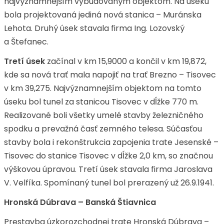
najvýznamnejším vybudovaným objektom. Na úseku
bola projektovaná jediná nová stanica – Muránska
Lehota. Druhý úsek stavala firma Ing. Lozovský
a Štefanec.
Tretí úsek
začínal v km 15,9000 a končil v km 19,872,
kde sa nová trať mala napojiť na trať Brezno – Tisovec
v km 39,275. Najvýznamnejším objektom na tomto
úseku bol tunel za stanicou Tisovec v dĺžke 770 m.
Realizované boli všetky umelé stavby železničného
spodku a prevažná časť zemného telesa. Súčasťou
stavby bola i rekonštrukcia zapojenia trate Jesenské –
Tisovec do stanice Tisovec v dĺžke 2,0 km, so značnou
výškovou úpravou. Tretí úsek stavala firma Jaroslava
V. Velfíka. Spomínaný tunel bol prerazený už 26.9.1941.
Hronská Dúbrava – Banská Štiavnica
Prestavba úzkorozchodnej trate Hronská Dúbrava –