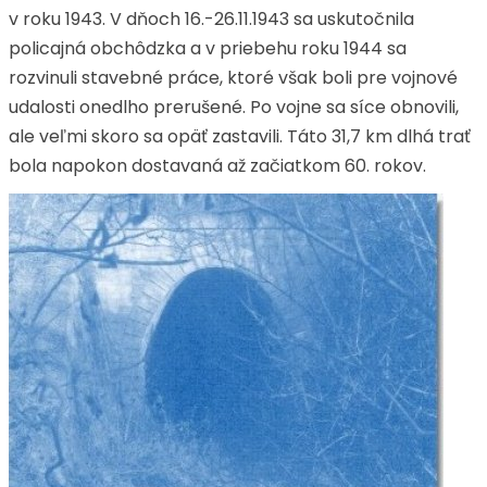
v roku 1943. V dňoch 16.-26.11.1943 sa uskutočnila
policajná obchôdzka a v priebehu roku 1944 sa
rozvinuli stavebné práce, ktoré však boli pre vojnové
udalosti onedlho prerušené. Po vojne sa síce obnovili,
ale veľmi skoro sa opäť zastavili. Táto 31,7 km dlhá trať
bola napokon dostavaná až začiatkom 60. rokov.