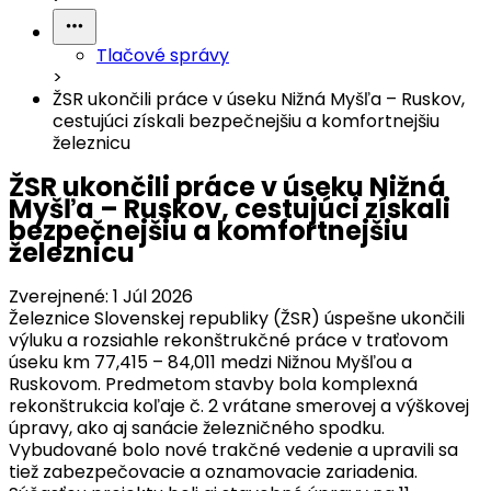
Tlačové správy
>
ŽSR ukončili práce v úseku Nižná Myšľa – Ruskov,
cestujúci získali bezpečnejšiu a komfortnejšiu
železnicu
ŽSR ukončili práce v úseku Nižná
Myšľa – Ruskov, cestujúci získali
bezpečnejšiu a komfortnejšiu
železnicu
Zverejnené:
1 Júl 2026
Železnice Slovenskej republiky (ŽSR) úspešne ukončili
výluku a rozsiahle rekonštrukčné práce v traťovom
úseku km 77,415 – 84,011 medzi Nižnou Myšľou a
Ruskovom. Predmetom stavby bola komplexná
rekonštrukcia koľaje č. 2 vrátane smerovej a výškovej
úpravy, ako aj sanácie železničného spodku.
Vybudované bolo nové trakčné vedenie a upravili sa
tiež zabezpečovacie a oznamovacie zariadenia.