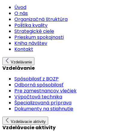
Úvod
O nás
Organizačná štruktúra
Politika kvality
Strategické ciele
Prieskum spokojnosti
Kniha návštev
Kontakt
Vzdelávanie
Vzdelávanie
Spôsobilosť z BOZP
Odborná spôsobilosť
Pre zamestnancov vlečiek
Výpočtová technika
Špecializovaná príprava
Dokumenty na stiahnutie
Vzdelávacie aktivity
Vzdelávacie aktivity