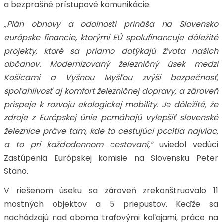
a bezprašné prístupové komunikácie.
„Plán obnovy a odolnosti prináša na Slovensko
európske financie, ktorými EÚ spolufinancuje dôležité
projekty, ktoré sa priamo dotýkajú života našich
občanov. Modernizovaný železničný úsek medzi
Košicami a Vyšnou Myšľou zvýši bezpečnosť,
spoľahlivosť aj komfort železničnej dopravy, a zároveň
prispeje k rozvoju ekologickej mobility. Je dôležité, že
zdroje z Európskej únie pomáhajú vylepšiť slovenské
železnice práve tam, kde to cestujúci pocítia najviac,
a to pri každodennom cestovaní,“
uviedol vedúci
Zastúpenia Európskej komisie na Slovensku Peter
Stano.
V riešenom úseku sa zároveň zrekonštruovalo 11
mostných objektov a 5 priepustov. Keďže sa
nachádzajú nad oboma traťovými koľajami, práce na