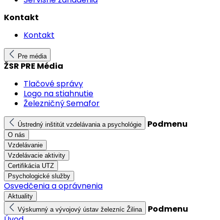
Kontakt
Kontakt
Pre média
ŽSR PRE Média
Tlačové správy
Logo na stiahnutie
Železničný Semafor
Podmenu
Ústredný inštitút vzdelávania a psychológie
O nás
Vzdelávanie
Vzdelávacie aktivity
Certifikácia UTZ
Psychologické služby
Osvedčenia a oprávnenia
Aktuality
Podmenu
Výskumný a vývojový ústav železníc Žilina
Úvod