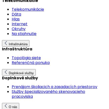
Telekomunikácie
Telekomunikácie
Dáta
Hlas
Internet
Okruhy
Na stiahnutie
Infraštruktúra
Infraštruktúra
Topológia siete
Referenčná ponuka
Doplnkové služby
Doplnkové služby
Prenájom školiacich a zasadacích priestorov
Služby špecializovaného skenovacieho
pracoviska
O nás