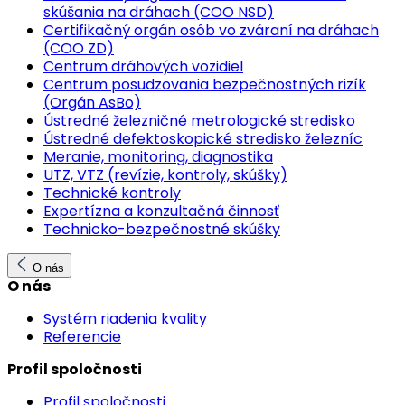
skúšania na dráhach (COO NSD)
Certifikačný orgán osôb vo zváraní na dráhach
(COO ZD)
Centrum dráhových vozidiel
Centrum posudzovania bezpečnostných rizík
(Orgán AsBo)
Ústredné železničné metrologické stredisko
Ústredné defektoskopické stredisko železníc
Meranie, monitoring, diagnostika
UTZ, VTZ (revízie, kontroly, skúšky)
Technické kontroly
Expertízna a konzultačná činnosť
Technicko-bezpečnostné skúšky
O nás
O nás
Systém riadenia kvality
Referencie
Profil spoločnosti
Profil spoločnosti