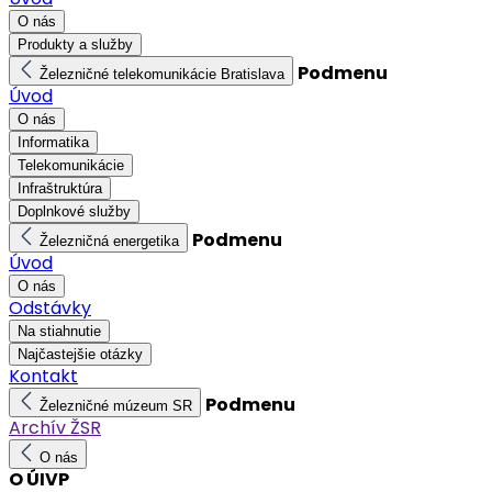
O nás
Produkty a služby
Podmenu
Železničné telekomunikácie Bratislava
Úvod
O nás
Informatika
Telekomunikácie
Infraštruktúra
Doplnkové služby
Podmenu
Železničná energetika
Úvod
O nás
Odstávky
Na stiahnutie
Najčastejšie otázky
Kontakt
Podmenu
Železničné múzeum SR
Archív ŽSR
O nás
O ÚIVP