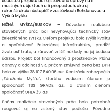
Súčasťou projektu boli aj stavebné úpravy na 11
mostných objektoch a 5 priepustoch, ako aj
rekonštrukcia nástupíšť v zastávkach Bohdanovce a
Vyšná Myšľa.
NIŽNÁ MYŠĽA/RUSKOV –
Dôvodom realizácie
stavebných prác bol nevyhovujúci technický stav
železničného zvršku. Cieľom projektu bolo zvýšiť kvalitu
a spoľahlivosť železničnej infraštruktúry, predĺžiť
životnosť trate, a zároveň znížiť náklady na jej budúcu
údržbu. Projekt bol financovaný z prostriedkov Plánu
obnovy a odolnosti SR, pričom zmluvná cena bez DPH
bola vo výške 38 107 840,06 eur. Realizáciu zabezpečilo
„Združenie Myšľa“, ktorého vedúcim členom je
spoločnosť TSS GRADE, a.s., a ďalším členom
spoločnosť OHLA ŽS, a.s.
Počas realizácie stavebných prác bolo potrebné
reagovať aj na zistený stav podložia. Pôvodne