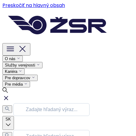
Preskočiť na hlavný obsah
O nás
Služby verejnosti
Kariéra
Pre dopravcov
Pre média
SK