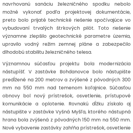
navrhovanú sanáciu železničného spodku nebolo
možné vykonať podľa projektovej dokumentácie,
preto bolo prijaté technické riešenie spočívajúce vo
vybudovaní trvalých štrkových pilót. Toto riešenie
významne zlepšilo geotechnické parametre územia,
upravilo vodný režim zemnej pláne a zabezpečilo
dlhodobú stabilitu železničného telesa.
Významnou súčasťou projektu bola modernizácia
nástupíšť. V zastávke Bohdanovce bolo nástupište
predĺžené na 200 metrov a zvýšené z pôvodných 300
mm na 550 mm nad temenom koľajnice. Súčasťou
obnovy bol nový prístrešok, osvetlenie, prístupové
komunikácie a oplotenie. Rovnakú dĺžku získalo aj
nástupište v zastávke Vyšná Myšľa, ktorého nástupná
hrana bola zvýšená z pôvodných 150 mm na 550 mm.
Nové vybavenie zastávky zahŕňa prístrešok, osvetlenie