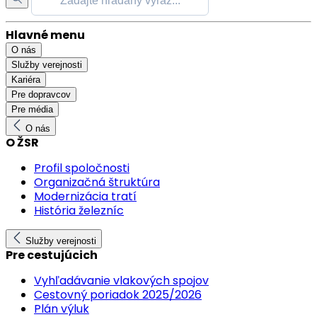
Hlavné menu
O nás
Služby verejnosti
Kariéra
Pre dopravcov
Pre média
O nás
O ŽSR
Profil spoločnosti
Organizačná štruktúra
Modernizácia tratí
História železníc
Služby verejnosti
Pre cestujúcich
Vyhľadávanie vlakových spojov
Cestovný poriadok 2025/2026
Plán výluk