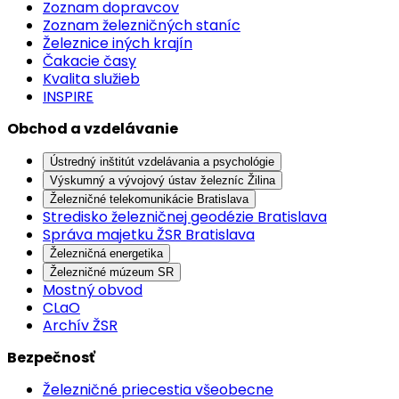
Zoznam dopravcov
Zoznam železničných staníc
Železnice iných krajín
Čakacie časy
Kvalita služieb
INSPIRE
Obchod a vzdelávanie
Ústredný inštitút vzdelávania a psychológie
Výskumný a vývojový ústav železníc Žilina
Železničné telekomunikácie Bratislava
Stredisko železničnej geodézie Bratislava
Správa majetku ŽSR Bratislava
Železničná energetika
Železničné múzeum SR
Mostný obvod
CLaO
Archív ŽSR
Bezpečnosť
Železničné priecestia všeobecne