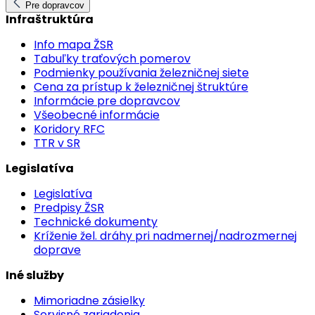
Pre dopravcov
Infraštruktúra
Info mapa ŽSR
Tabuľky traťových pomerov
Podmienky používania železničnej siete
Cena za prístup k železničnej štruktúre
Informácie pre dopravcov
Všeobecné informácie
Koridory RFC
TTR v SR
Legislatíva
Legislatíva
Predpisy ŽSR
Technické dokumenty
Kríženie žel. dráhy pri nadmernej/nadrozmernej
doprave
Iné služby
Mimoriadne zásielky
Servisné zariadenia