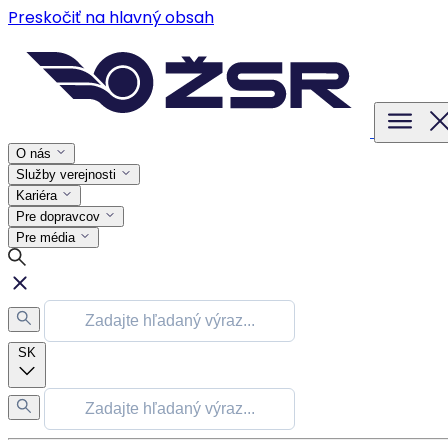
Preskočiť na hlavný obsah
O nás
Služby verejnosti
Kariéra
Pre dopravcov
Pre média
SK