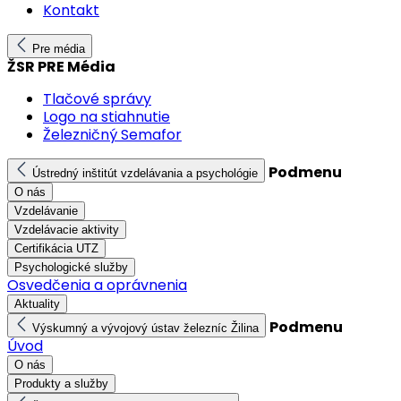
Kontakt
Pre média
ŽSR PRE Média
Tlačové správy
Logo na stiahnutie
Železničný Semafor
Podmenu
Ústredný inštitút vzdelávania a psychológie
O nás
Vzdelávanie
Vzdelávacie aktivity
Certifikácia UTZ
Psychologické služby
Osvedčenia a oprávnenia
Aktuality
Podmenu
Výskumný a vývojový ústav železníc Žilina
Úvod
O nás
Produkty a služby