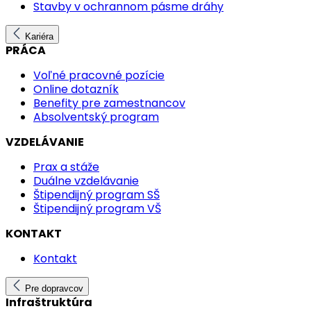
Stavby v ochrannom pásme dráhy
Kariéra
PRÁCA
Voľné pracovné pozície
Online dotazník
Benefity pre zamestnancov
Absolventský program
VZDELÁVANIE
Prax a stáže
Duálne vzdelávanie
Štipendijný program SŠ
Štipendijný program VŠ
KONTAKT
Kontakt
Pre dopravcov
Infraštruktúra