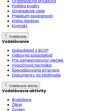
Organizačná štruktúra
Politika kvality
Strategické ciele
Prieskum spokojnosti
Kniha návštev
Kontakt
Vzdelávanie
Vzdelávanie
Spôsobilosť z BOZP
Odborná spôsobilosť
Pre zamestnancov vlečiek
Výpočtová technika
Špecializovaná príprava
Dokumenty na stiahnutie
Vzdelávacie aktivity
Vzdelávacie aktivity
Bratislava
ŽIlina
Zvolen