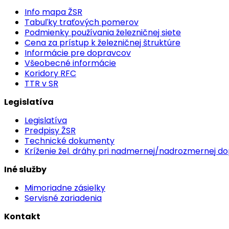
Info mapa ŽSR
Tabuľky traťových pomerov
Podmienky používania železničnej siete
Cena za prístup k železničnej štruktúre
Informácie pre dopravcov
Všeobecné informácie
Koridory RFC
TTR v SR
Legislatíva
Legislatíva
Predpisy ŽSR
Technické dokumenty
Kríženie žel. dráhy pri nadmernej/nadrozmernej d
Iné služby
Mimoriadne zásielky
Servisné zariadenia
Kontakt