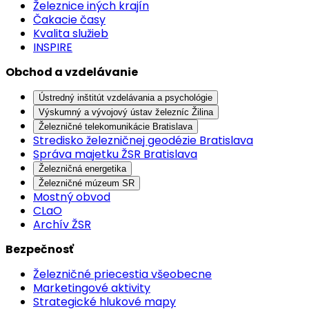
Železnice iných krajín
Čakacie časy
Kvalita služieb
INSPIRE
Obchod a vzdelávanie
Ústredný inštitút vzdelávania a psychológie
Výskumný a vývojový ústav železníc Žilina
Železničné telekomunikácie Bratislava
Stredisko železničnej geodézie Bratislava
Správa majetku ŽSR Bratislava
Železničná energetika
Železničné múzeum SR
Mostný obvod
CLaO
Archív ŽSR
Bezpečnosť
Železničné priecestia všeobecne
Marketingové aktivity
Strategické hlukové mapy