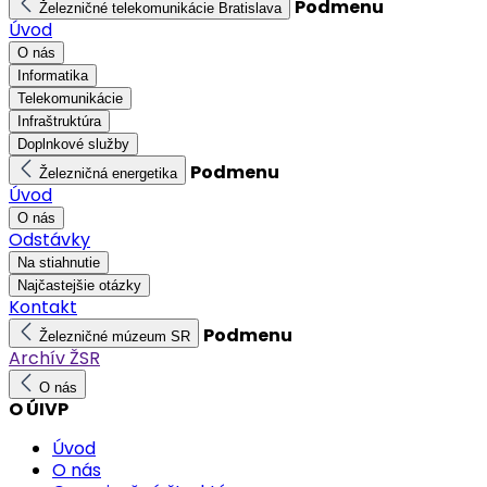
Podmenu
Železničné telekomunikácie Bratislava
Úvod
O nás
Informatika
Telekomunikácie
Infraštruktúra
Doplnkové služby
Podmenu
Železničná energetika
Úvod
O nás
Odstávky
Na stiahnutie
Najčastejšie otázky
Kontakt
Podmenu
Železničné múzeum SR
Archív ŽSR
O nás
O ÚIVP
Úvod
O nás