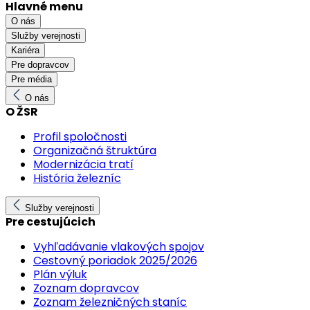
Hlavné menu
O nás
Služby verejnosti
Kariéra
Pre dopravcov
Pre média
O nás
O ŽSR
Profil spoločnosti
Organizačná štruktúra
Modernizácia tratí
História železníc
Služby verejnosti
Pre cestujúcich
Vyhľadávanie vlakových spojov
Cestovný poriadok 2025/2026
Plán výluk
Zoznam dopravcov
Zoznam železničných staníc