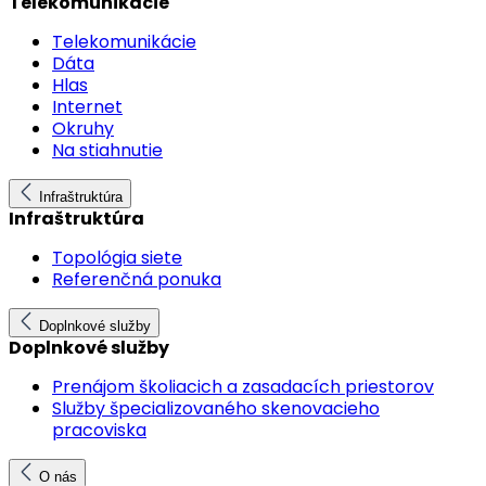
Telekomunikácie
Telekomunikácie
Dáta
Hlas
Internet
Okruhy
Na stiahnutie
Infraštruktúra
Infraštruktúra
Topológia siete
Referenčná ponuka
Doplnkové služby
Doplnkové služby
Prenájom školiacich a zasadacích priestorov
Služby špecializovaného skenovacieho
pracoviska
O nás