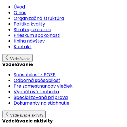
Úvod
O nás
Organizačná štruktúra
Politika kvality
Strategické ciele
Prieskum spokojnosti
Kniha návštev
Kontakt
Vzdelávanie
Vzdelávanie
Spôsobilosť z BOZP
Odborná spôsobilosť
Pre zamestnancov vlečiek
Výpočtová technika
Špecializovaná príprava
Dokumenty na stiahnutie
Vzdelávacie aktivity
Vzdelávacie aktivity