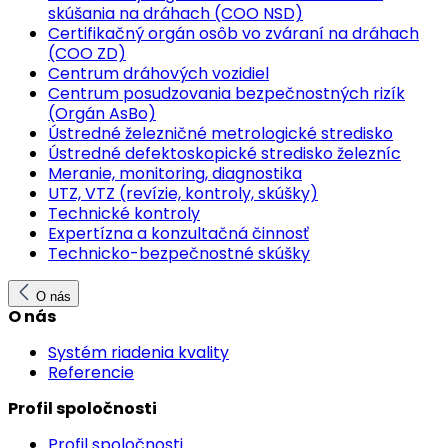
skúšania na dráhach (COO NSD)
Certifikačný orgán osôb vo zváraní na dráhach
(COO ZD)
Centrum dráhových vozidiel
Centrum posudzovania bezpečnostných rizík
(Orgán AsBo)
Ústredné železničné metrologické stredisko
Ústredné defektoskopické stredisko železníc
Meranie, monitoring, diagnostika
UTZ, VTZ (revízie, kontroly, skúšky)
Technické kontroly
Expertízna a konzultačná činnosť
Technicko-bezpečnostné skúšky
O nás
O nás
Systém riadenia kvality
Referencie
Profil spoločnosti
Profil spoločnosti