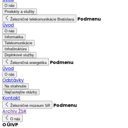
O nás
Produkty a služby
Podmenu
Železničné telekomunikácie Bratislava
Úvod
O nás
Informatika
Telekomunikácie
Infraštruktúra
Doplnkové služby
Podmenu
Železničná energetika
Úvod
O nás
Odstávky
Na stiahnutie
Najčastejšie otázky
Kontakt
Podmenu
Železničné múzeum SR
Archív ŽSR
O nás
O ÚIVP