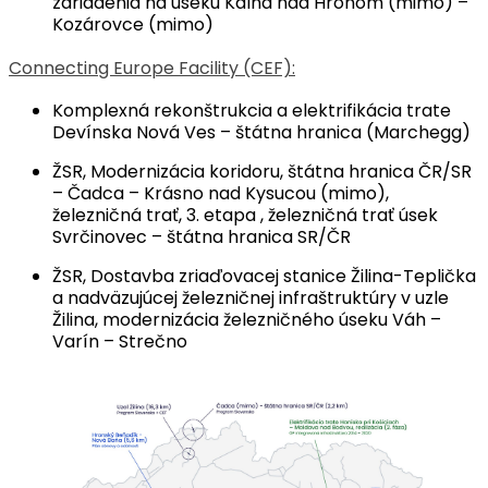
zariadenia na úseku Kalná nad Hronom (mimo) –
Kozárovce (mimo)
Connecting Europe Facility (CEF):
Komplexná rekonštrukcia a elektrifikácia trate
Devínska Nová Ves – štátna hranica (Marchegg)
ŽSR, Modernizácia koridoru, štátna hranica ČR/SR
– Čadca – Krásno nad Kysucou (mimo),
železničná trať, 3. etapa , železničná trať úsek
Svrčinovec – štátna hranica SR/ČR
ŽSR, Dostavba zriaďovacej stanice Žilina-Teplička
a nadväzujúcej železničnej infraštruktúry v uzle
Žilina, modernizácia železničného úseku Váh –
Varín – Strečno