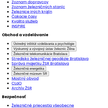
Zoznam dopravcov
Zoznam železničných staníc
Železnice iných krajín
Čakacie časy
Kvalita služieb
INSPIRE
Obchod a vzdelávanie
Ústredný inštitút vzdelávania a psychológie
Výskumný a vývojový ústav železníc Žilina
Železničné telekomunikácie Bratislava
Stredisko železničnej geodézie Bratislava
Správa majetku ŽSR Bratislava
Železničná energetika
Železničné múzeum SR
Mostný obvod
CLaO
Archív ŽSR
Bezpečnosť
Železničné priecestia všeobecne