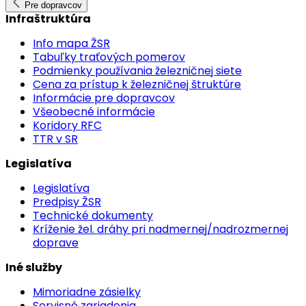
Pre dopravcov
Infraštruktúra
Info mapa ŽSR
Tabuľky traťových pomerov
Podmienky používania železničnej siete
Cena za prístup k železničnej štruktúre
Informácie pre dopravcov
Všeobecné informácie
Koridory RFC
TTR v SR
Legislatíva
Legislatíva
Predpisy ŽSR
Technické dokumenty
Kríženie žel. dráhy pri nadmernej/nadrozmernej
doprave
Iné služby
Mimoriadne zásielky
Servisné zariadenia