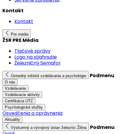
Kontakt
Kontakt
Pre média
ŽSR PRE Média
Tlačové správy
Logo na stiahnutie
Železničný Semafor
Podmenu
Ústredný inštitút vzdelávania a psychológie
O nás
Vzdelávanie
Vzdelávacie aktivity
Certifikácia UTZ
Psychologické služby
Osvedčenia a oprávnenia
Aktuality
Podmenu
Výskumný a vývojový ústav železníc Žilina
Úvod