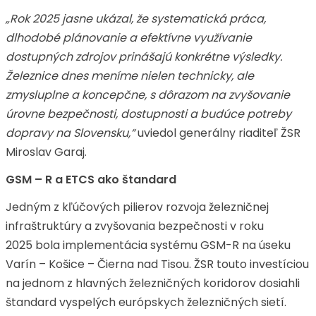
„Rok 2025 jasne ukázal, že systematická práca,
dlhodobé plánovanie a efektívne využívanie
dostupných zdrojov prinášajú konkrétne výsledky.
Železnice dnes meníme nielen technicky, ale
zmysluplne a koncepčne, s dôrazom na zvyšovanie
úrovne bezpečnosti, dostupnosti a budúce potreby
dopravy na Slovensku,“
uviedol generálny riaditeľ ŽSR
Miroslav Garaj.
GSM – R a ETCS ako štandard
Jedným z kľúčových pilierov rozvoja železničnej
infraštruktúry a zvyšovania bezpečnosti v roku
2025 bola implementácia systému GSM-R na úseku
Varín – Košice – Čierna nad Tisou. ŽSR touto investíciou
na jednom z hlavných železničných koridorov dosiahli
štandard vyspelých európskych železničných sietí.