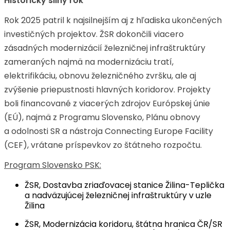
Historicky silný rok
Rok 2025 patril k najsilnejším aj z hľadiska ukončených
investičných projektov. ŽSR dokončili viacero
zásadných modernizácií železničnej infraštruktúry
zameraných najmä na modernizáciu tratí,
elektrifikáciu, obnovu železničného zvršku, ale aj
zvýšenie priepustnosti hlavných koridorov. Projekty
boli financované z viacerých zdrojov Európskej únie
(EÚ), najmä z Programu Slovensko, Plánu obnovy
a odolnosti SR a nástroja Connecting Europe Facility
(CEF), vrátane príspevkov zo štátneho rozpočtu.
Program Slovensko PSK:
ŽSR, Dostavba zriaďovacej stanice Žilina-Teplička
a nadväzujúcej železničnej infraštruktúry v uzle
Žilina
ŽSR, Modernizácia koridoru, štátna hranica ČR/SR