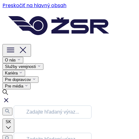
Preskočiť na hlavný obsah
O nás
Služby verejnosti
Kariéra
Pre dopravcov
Pre média
SK