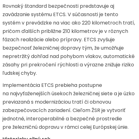
Rovnaký štandard bezpečnosti predstavuje aj
zavádzanie systému ETCS. V súčasnosti je tento
systém v prevádzke na viac ako 220 kilometroch tratí,
pričom ďalších približne 210 kilometrov je v rôznych
fázach realizácie alebo prípravy. ETCS zvyšuje
bezpečnosť železničnej dopravy tým, že umožňuje
nepretržitý dohľad nad pohybom vlakov, automatické
zásahy pri prekročení rýchlosti a výrazne znižuje riziko
ľudskej chyby.
Implementácia ETCS prebieha postupne
na najvyťaženejších úsekoch železničnej siete a je úzko
previazaná s modernizáciou tratí či obnovou
zabezpečovacích zariadení. Cieľom ŽSR je vytvoriť
jednotné, interoperabilné a bezpečné prostredie
pre železničnú dopravu v rámci celej Európskej únie.