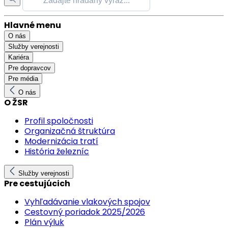
Hlavné menu
O nás
Služby verejnosti
Kariéra
Pre dopravcov
Pre média
O nás
O ŽSR
Profil spoločnosti
Organizačná štruktúra
Modernizácia tratí
História železníc
Služby verejnosti
Pre cestujúcich
Vyhľadávanie vlakových spojov
Cestovný poriadok 2025/2026
Plán výluk