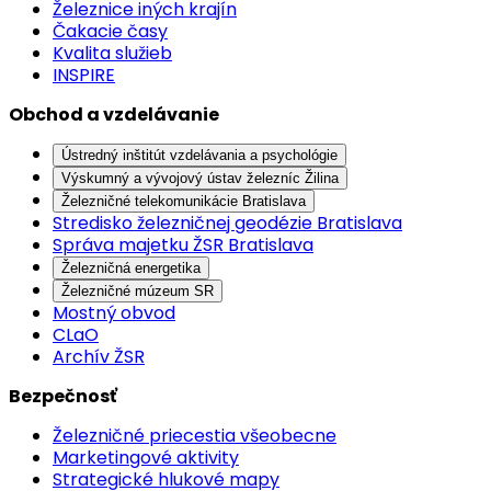
Železnice iných krajín
Čakacie časy
Kvalita služieb
INSPIRE
Obchod a vzdelávanie
Ústredný inštitút vzdelávania a psychológie
Výskumný a vývojový ústav železníc Žilina
Železničné telekomunikácie Bratislava
Stredisko železničnej geodézie Bratislava
Správa majetku ŽSR Bratislava
Železničná energetika
Železničné múzeum SR
Mostný obvod
CLaO
Archív ŽSR
Bezpečnosť
Železničné priecestia všeobecne
Marketingové aktivity
Strategické hlukové mapy