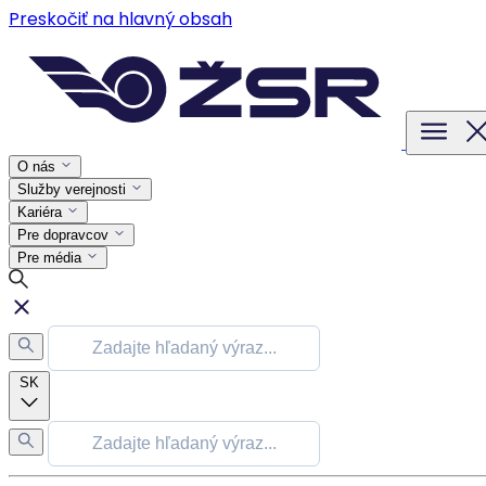
Preskočiť na hlavný obsah
O nás
Služby verejnosti
Kariéra
Pre dopravcov
Pre média
SK