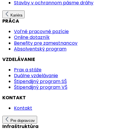
Stavby v ochrannom pásme dráhy
Kariéra
PRÁCA
Voľné pracovné pozície
Online dotazník
Benefity pre zamestnancov
Absolventský program
VZDELÁVANIE
Prax a stáže
Duálne vzdelávanie
Štipendijný program SŠ
Štipendijný program VŠ
KONTAKT
Kontakt
Pre dopravcov
Infraštruktúra