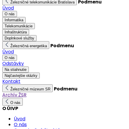
Podmenu
Železničné telekomunikácie Bratislava
Úvod
O nás
Informatika
Telekomunikácie
Infraštruktúra
Doplnkové služby
Podmenu
Železničná energetika
Úvod
O nás
Odstávky
Na stiahnutie
Najčastejšie otázky
Kontakt
Podmenu
Železničné múzeum SR
Archív ŽSR
O nás
O ÚIVP
Úvod
O nás