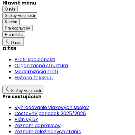
Hlavné menu
O nás
Služby verejnosti
Kariéra
Pre dopravcov
Pre média
O nás
O ŽSR
Profil spoločnosti
Organizačná štruktúra
Modernizácia tratí
História železníc
Služby verejnosti
Pre cestujúcich
Vyhľadávanie vlakových spojov
Cestovný poriadok 2025/2026
Plán výluk
Zoznam dopravcov
Zoznam železničných staníc