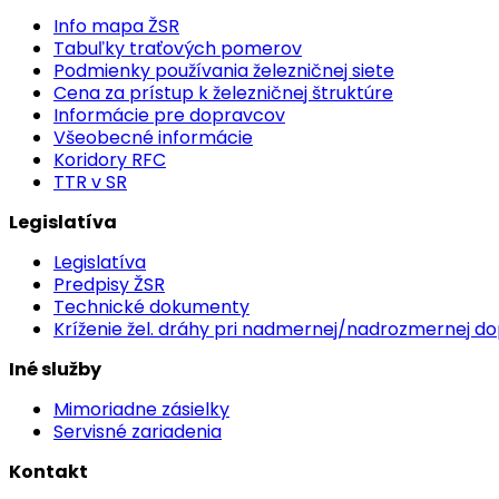
Info mapa ŽSR
Tabuľky traťových pomerov
Podmienky používania železničnej siete
Cena za prístup k železničnej štruktúre
Informácie pre dopravcov
Všeobecné informácie
Koridory RFC
TTR v SR
Legislatíva
Legislatíva
Predpisy ŽSR
Technické dokumenty
Kríženie žel. dráhy pri nadmernej/nadrozmernej d
Iné služby
Mimoriadne zásielky
Servisné zariadenia
Kontakt