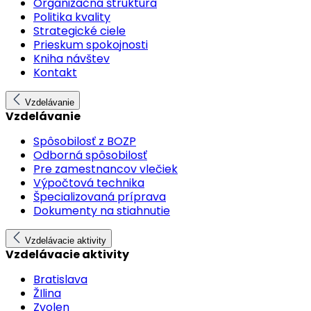
Organizačná štruktúra
Politika kvality
Strategické ciele
Prieskum spokojnosti
Kniha návštev
Kontakt
Vzdelávanie
Vzdelávanie
Spôsobilosť z BOZP
Odborná spôsobilosť
Pre zamestnancov vlečiek
Výpočtová technika
Špecializovaná príprava
Dokumenty na stiahnutie
Vzdelávacie aktivity
Vzdelávacie aktivity
Bratislava
ŽIlina
Zvolen