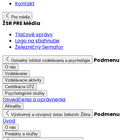
Kontakt
Pre média
ŽSR PRE Média
Tlačové správy
Logo na stiahnutie
Železničný Semafor
Podmenu
Ústredný inštitút vzdelávania a psychológie
O nás
Vzdelávanie
Vzdelávacie aktivity
Certifikácia UTZ
Psychologické služby
Osvedčenia a oprávnenia
Aktuality
Podmenu
Výskumný a vývojový ústav železníc Žilina
Úvod
O nás
Produkty a služby