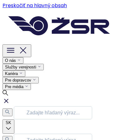
Preskočiť na hlavný obsah
O nás
Služby verejnosti
Kariéra
Pre dopravcov
Pre média
SK