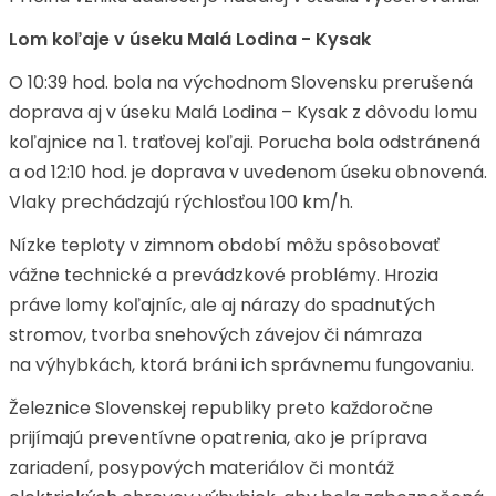
Lom koľaje v úseku Malá Lodina - Kysak
O 10:39 hod. bola na východnom Slovensku prerušená
doprava aj v úseku Malá Lodina – Kysak z dôvodu lomu
koľajnice na 1. traťovej koľaji. Porucha bola odstránená
a od 12:10 hod. je doprava v uvedenom úseku obnovená.
Vlaky prechádzajú rýchlosťou 100 km/h.
Nízke teploty v zimnom období môžu spôsobovať
vážne technické a prevádzkové problémy. Hrozia
práve lomy koľajníc, ale aj nárazy do spadnutých
stromov, tvorba snehových závejov či námraza
na výhybkách, ktorá bráni ich správnemu fungovaniu.
Železnice Slovenskej republiky preto každoročne
prijímajú preventívne opatrenia, ako je príprava
zariadení, posypových materiálov či montáž