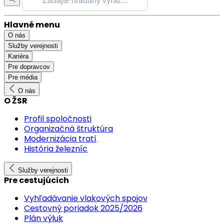
Hlavné menu
O nás
Služby verejnosti
Kariéra
Pre dopravcov
Pre média
O nás
O ŽSR
Profil spoločnosti
Organizačná štruktúra
Modernizácia tratí
História železníc
Služby verejnosti
Pre cestujúcich
Vyhľadávanie vlakových spojov
Cestovný poriadok 2025/2026
Plán výluk