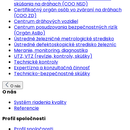
skúšania na dráhach (COO NSD)
Certifikačný orgán osôb vo zváraní na dráhach
(COO ZD)
Centrum dráhových vozidiel
Centrum posudzovania bezpečnostných rizík
(Orgán AsBo)
Ústredné železničné metrologické stredisko
Ústredné defektoskopické stredisko železníc
Meranie, monitoring, diagnostika
UTZ, VTZ (revízie, kontroly, skúšky)
Technické kontroly
Expertízna a konzultačná činnosť
Technicko-bezpečnostné skúšky
O nás
O nás
Systém riadenia kvality
Referencie
Profil spoločnosti
Profil spoločnosti