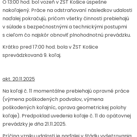
O 13:00 hod. bol vozeň v ŽST Košice úspešne
nakoľajený. Práce na odstraňovaní následkov udalosti
naďalej pokračujú, pričom všetky činnosti prebiehajú
v súlade s bezpečnostnými a technickými postupmi
s cieľom čo najskôr obnoviť plnohodnotnú prevádzku.
Krátko pred 17:00 hod. bola v ŽST Košice
sprevádzkovaná 9. koľaj.
akt. 20.11.2025
Na koľaji č. 11 momentálne prebiehajú opravné práce
(výmena poškodených podvalov, výmena
poškodených koľajníc, oprava geometrickej polohy
koľaje). Predpoklad uvedenia koľaje č. 11 do opätovnej
prevádzky je dňa 21.11.2025.
Príčina vzniku udalosti je naďalej v štádiu vyšetrovania.