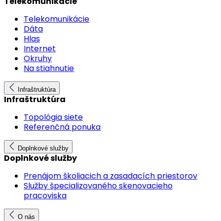
Telekomunikácie
Telekomunikácie
Dáta
Hlas
Internet
Okruhy
Na stiahnutie
Infraštruktúra
Infraštruktúra
Topológia siete
Referenčná ponuka
Doplnkové služby
Doplnkové služby
Prenájom školiacich a zasadacích priestorov
Služby špecializovaného skenovacieho
pracoviska
O nás