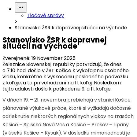
Tlačové správy
>
Stanovisko ŽSR k dopravnej situácii na východe
Stanovisko ŽSR k dopravnej
situácii na východe
Zverejnené:
19 November 2025
Železnice Slovenskej republiky potvrdzujú, že dnes
o 7:10 hod. došlo v ŽST Košice k vykoľajeniu osobného
vlaku, konkrétne k vyskočeniu posledného podvozku
z koľaje, a to pri vchádzaní na 11. koľaj. Následkom
tejto udalosti došlo k poškodeniu 9. a 11. koľaje.
V dňoch 19. – 21. novembra prebiehajú v stanici Košice
plánované výlukové práce, ktoré si vyžiadajú dočasné
odrieknutie niektorých regionálnych vlakov na trasách
Košice – Spišská Nová Ves a Košice – Prešov – Lipany
(v úseku Košice – Kysak). V dôsledku mimoriadnosti je