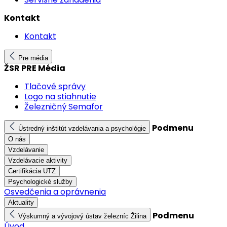
Kontakt
Kontakt
Pre média
ŽSR PRE Média
Tlačové správy
Logo na stiahnutie
Železničný Semafor
Podmenu
Ústredný inštitút vzdelávania a psychológie
O nás
Vzdelávanie
Vzdelávacie aktivity
Certifikácia UTZ
Psychologické služby
Osvedčenia a oprávnenia
Aktuality
Podmenu
Výskumný a vývojový ústav železníc Žilina
Úvod