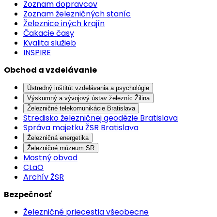
Zoznam dopravcov
Zoznam železničných staníc
Železnice iných krajín
Čakacie časy
Kvalita služieb
INSPIRE
Obchod a vzdelávanie
Ústredný inštitút vzdelávania a psychológie
Výskumný a vývojový ústav železníc Žilina
Železničné telekomunikácie Bratislava
Stredisko železničnej geodézie Bratislava
Správa majetku ŽSR Bratislava
Železničná energetika
Železničné múzeum SR
Mostný obvod
CLaO
Archív ŽSR
Bezpečnosť
Železničné priecestia všeobecne