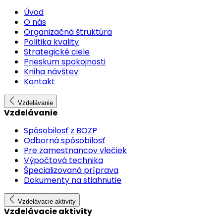
Úvod
O nás
Organizačná štruktúra
Politika kvality
Strategické ciele
Prieskum spokojnosti
Kniha návštev
Kontakt
Vzdelávanie
Vzdelávanie
Spôsobilosť z BOZP
Odborná spôsobilosť
Pre zamestnancov vlečiek
Výpočtová technika
Špecializovaná príprava
Dokumenty na stiahnutie
Vzdelávacie aktivity
Vzdelávacie aktivity