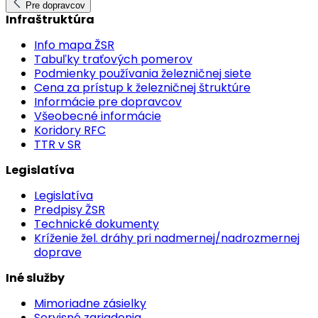
Pre dopravcov
Infraštruktúra
Info mapa ŽSR
Tabuľky traťových pomerov
Podmienky používania železničnej siete
Cena za prístup k železničnej štruktúre
Informácie pre dopravcov
Všeobecné informácie
Koridory RFC
TTR v SR
Legislatíva
Legislatíva
Predpisy ŽSR
Technické dokumenty
Kríženie žel. dráhy pri nadmernej/nadrozmernej
doprave
Iné služby
Mimoriadne zásielky
Servisné zariadenia