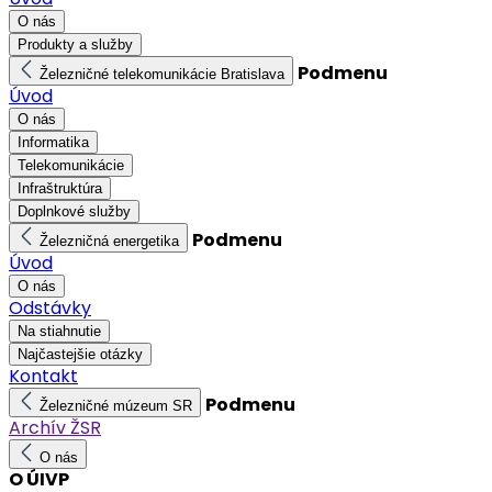
O nás
Produkty a služby
Podmenu
Železničné telekomunikácie Bratislava
Úvod
O nás
Informatika
Telekomunikácie
Infraštruktúra
Doplnkové služby
Podmenu
Železničná energetika
Úvod
O nás
Odstávky
Na stiahnutie
Najčastejšie otázky
Kontakt
Podmenu
Železničné múzeum SR
Archív ŽSR
O nás
O ÚIVP