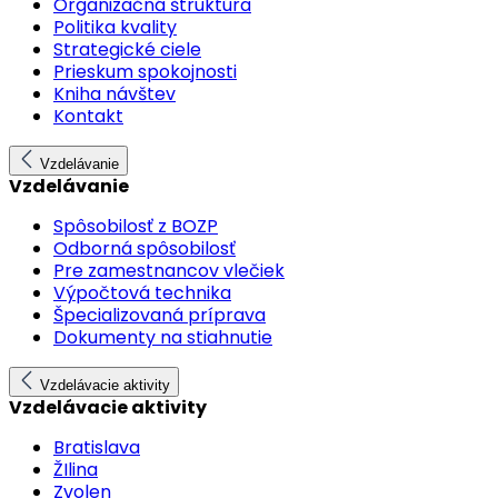
Organizačná štruktúra
Politika kvality
Strategické ciele
Prieskum spokojnosti
Kniha návštev
Kontakt
Vzdelávanie
Vzdelávanie
Spôsobilosť z BOZP
Odborná spôsobilosť
Pre zamestnancov vlečiek
Výpočtová technika
Špecializovaná príprava
Dokumenty na stiahnutie
Vzdelávacie aktivity
Vzdelávacie aktivity
Bratislava
ŽIlina
Zvolen