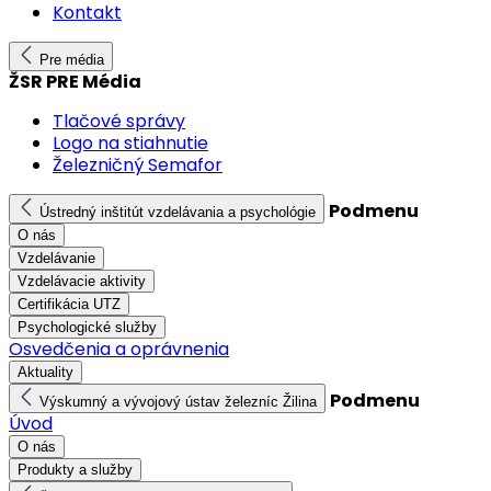
Kontakt
Pre média
ŽSR PRE Média
Tlačové správy
Logo na stiahnutie
Železničný Semafor
Podmenu
Ústredný inštitút vzdelávania a psychológie
O nás
Vzdelávanie
Vzdelávacie aktivity
Certifikácia UTZ
Psychologické služby
Osvedčenia a oprávnenia
Aktuality
Podmenu
Výskumný a vývojový ústav železníc Žilina
Úvod
O nás
Produkty a služby