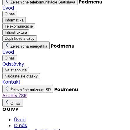
Podmenu
Železničné telekomunikácie Bratislava
Úvod
O nás
Informatika
Telekomunikácie
Infraštruktúra
Doplnkové služby
Podmenu
Železničná energetika
Úvod
O nás
Odstávky
Na stiahnutie
Najčastejšie otázky
Kontakt
Podmenu
Železničné múzeum SR
Archív ŽSR
O nás
O ÚIVP
Úvod
O nás