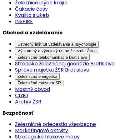
Železnice iných krajín
Čakacie časy
Kvalita služieb
INSPIRE
Obchod a vzdelávanie
Ústredný inštitút vzdelávania a psychológie
Výskumný a vývojový ústav železníc Žilina
Železničné telekomunikácie Bratislava
Stredisko železničnej geodézie Bratislava
Správa majetku ŽSR Bratislava
Železničná energetika
Železničné múzeum SR
Mostný obvod
CLaO
Archív ŽSR
Bezpečnosť
Železničné priecestia všeobecne
Marketingové aktivity
Strategické hlukové mapy