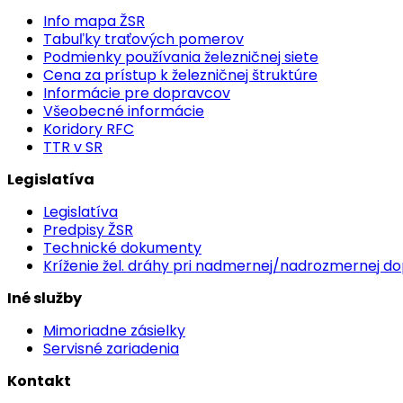
Info mapa ŽSR
Tabuľky traťových pomerov
Podmienky používania železničnej siete
Cena za prístup k železničnej štruktúre
Informácie pre dopravcov
Všeobecné informácie
Koridory RFC
TTR v SR
Legislatíva
Legislatíva
Predpisy ŽSR
Technické dokumenty
Kríženie žel. dráhy pri nadmernej/nadrozmernej d
Iné služby
Mimoriadne zásielky
Servisné zariadenia
Kontakt