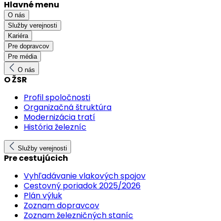
Hlavné menu
O nás
Služby verejnosti
Kariéra
Pre dopravcov
Pre média
O nás
O ŽSR
Profil spoločnosti
Organizačná štruktúra
Modernizácia tratí
História železníc
Služby verejnosti
Pre cestujúcich
Vyhľadávanie vlakových spojov
Cestovný poriadok 2025/2026
Plán výluk
Zoznam dopravcov
Zoznam železničných staníc