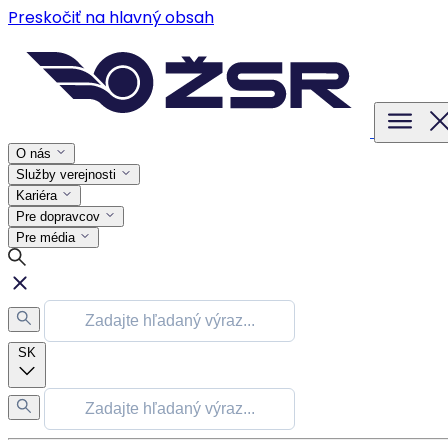
Preskočiť na hlavný obsah
O nás
Služby verejnosti
Kariéra
Pre dopravcov
Pre média
SK