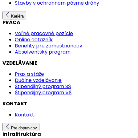
Stavby v ochrannom pásme dráhy
Kariéra
PRÁCA
Voľné pracovné pozície
Online dotazník
Benefity pre zamestnancov
Absolventský program
VZDELÁVANIE
Prax a stáže
Duálne vzdelávanie
Štipendijný program SŠ
Štipendijný program VŠ
KONTAKT
Kontakt
Pre dopravcov
Infraštruktúra