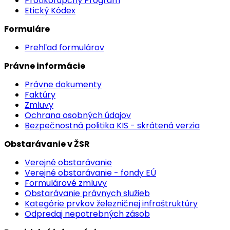
Protikorupčný Program
Etický Kódex
Formuláre
Prehľad formulárov
Právne informácie
Právne dokumenty
Faktúry
Zmluvy
Ochrana osobných údajov
Bezpečnostná politika KIS - skrátená verzia
Obstarávanie v ŽSR
Verejné obstarávanie
Verejné obstarávanie - fondy EÚ
Formulárové zmluvy
Obstarávanie právnych služieb
Kategórie prvkov železničnej infraštruktúry
Odpredaj nepotrebných zásob