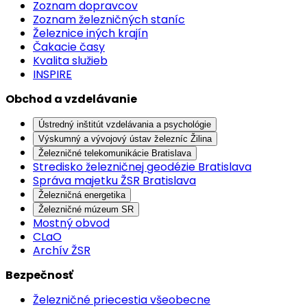
Zoznam dopravcov
Zoznam železničných staníc
Železnice iných krajín
Čakacie časy
Kvalita služieb
INSPIRE
Obchod a vzdelávanie
Ústredný inštitút vzdelávania a psychológie
Výskumný a vývojový ústav železníc Žilina
Železničné telekomunikácie Bratislava
Stredisko železničnej geodézie Bratislava
Správa majetku ŽSR Bratislava
Železničná energetika
Železničné múzeum SR
Mostný obvod
CLaO
Archív ŽSR
Bezpečnosť
Železničné priecestia všeobecne