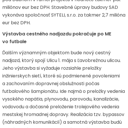
miliónov eur bez DPH. Stavebné úpravy budovy SAD
vykonáva spoločnosť SYTELI, s.r.o. za takmer 2,7 milióna
eur bez DPH.
Výstavba cestného nadjazdu pokračuje po ME
vo futbale
Ďalším významným objektom bude nový cestný
nadjazd, ktorý spojí Ulicu 1. mája s Ľavobrežnou ulicou.
Jeho výstavba si vyžaduje rozsiahle preložky
inžinierskych sietí, ktoré sú podmienené povoleniami
a zachovaním dopravnej obslužnosti počas
futbalového šampionátu. Ide najmä o preložky vedenia
vysokého napätia, plynovodu, parovodu, kanalizácie,
vodovodu a dočasné preloženie trolejového vedenia
mestskej hromadnej dopravy. Realizácia tzv. bypassov
(náhradných komunikácií) a samotná výstavba budú