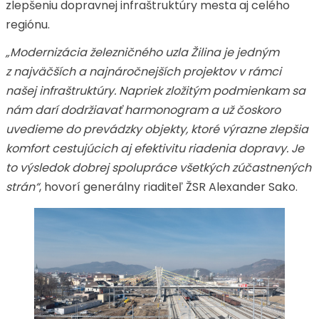
zlepšeniu dopravnej infraštruktúry mesta aj celého
regiónu.
„Modernizácia železničného uzla Žilina je jedným
z najväčších a najnáročnejších projektov v rámci
našej infraštruktúry. Napriek zložitým podmienkam sa
nám darí dodržiavať harmonogram a už čoskoro
uvedieme do prevádzky objekty, ktoré výrazne zlepšia
komfort cestujúcich aj efektivitu riadenia dopravy. Je
to výsledok dobrej spolupráce všetkých zúčastnených
strán“
, hovorí generálny riaditeľ ŽSR Alexander Sako.