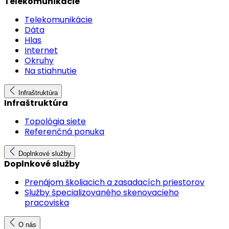
Telekomunikácie
Telekomunikácie
Dáta
Hlas
Internet
Okruhy
Na stiahnutie
Infraštruktúra
Infraštruktúra
Topológia siete
Referenčná ponuka
Doplnkové služby
Doplnkové služby
Prenájom školiacich a zasadacích priestorov
Služby špecializovaného skenovacieho
pracoviska
O nás