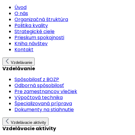
Úvod
O nás
Organizačná štruktúra
Politika kvality
Strategické ciele
Prieskum spokojnosti
Kniha návštev
Kontakt
Vzdelávanie
Vzdelávanie
Spôsobilosť z BOZP
Odborná spôsobilosť
Pre zamestnancov vlečiek
Výpočtová technika
Špecializovaná príprava
Dokumenty na stiahnutie
Vzdelávacie aktivity
Vzdelávacie aktivity