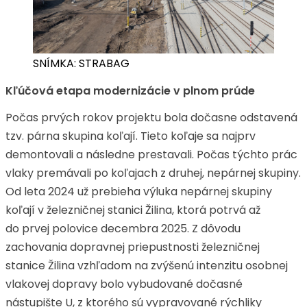
SNÍMKA: STRABAG
Kľúčová etapa modernizácie v plnom prúde
Počas prvých rokov projektu bola dočasne odstavená
tzv. párna skupina koľají. Tieto koľaje sa najprv
demontovali a následne prestavali. Počas týchto prác
vlaky premávali po koľajach z druhej, nepárnej skupiny.
Od leta 2024 už prebieha výluka nepárnej skupiny
koľají v železničnej stanici Žilina, ktorá potrvá až
do prvej polovice decembra 2025. Z dôvodu
zachovania dopravnej priepustnosti železničnej
stanice Žilina vzhľadom na zvýšenú intenzitu osobnej
vlakovej dopravy bolo vybudované dočasné
nástupište U, z ktorého sú vypravované rýchliky