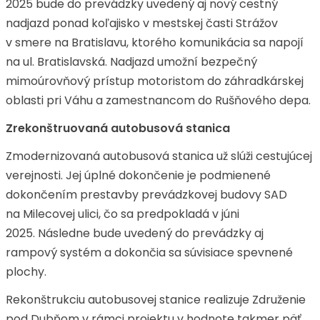
2025 bude do prevádzky uvedený aj nový cestný
nadjazd ponad koľajisko v mestskej časti Strážov
v smere na Bratislavu, ktorého komunikácia sa napojí
na ul. Bratislavská. Nadjazd umožní bezpečný
mimoúrovňový prístup motoristom do záhradkárskej
oblasti pri Váhu a zamestnancom do Rušňového depa.
Zrekonštruovaná autobusová stanica
Zmodernizovaná autobusová stanica už slúži cestujúcej
verejnosti. Jej úplné dokončenie je podmienené
dokončením prestavby prevádzkovej budovy SAD
na Milecovej ulici, čo sa predpokladá v júni
2025. Následne bude uvedený do prevádzky aj
rampový systém a dokončia sa súvisiace spevnené
plochy.
Rekonštrukciu autobusovej stanice realizuje Združenie
pod Dubňom v rámci projektu v hodnote takmer päť