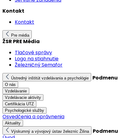
Kontakt
Kontakt
Pre média
ŽSR PRE Média
Tlačové správy
Logo na stiahnutie
Železničný Semafor
Podmenu
Ústredný inštitút vzdelávania a psychológie
O nás
Vzdelávanie
Vzdelávacie aktivity
Certifikácia UTZ
Psychologické služby
Osvedčenia a oprávnenia
Aktuality
Podmenu
Výskumný a vývojový ústav železníc Žilina
Úvod