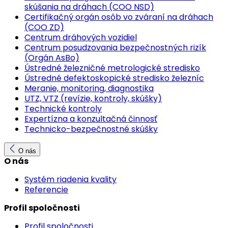
skúšania na dráhach (COO NSD)
Certifikačný orgán osôb vo zváraní na dráhach
(COO ZD)
Centrum dráhových vozidiel
Centrum posudzovania bezpečnostných rizík
(Orgán AsBo)
Ústredné železničné metrologické stredisko
Ústredné defektoskopické stredisko železníc
Meranie, monitoring, diagnostika
UTZ, VTZ (revízie, kontroly, skúšky)
Technické kontroly
Expertízna a konzultačná činnosť
Technicko-bezpečnostné skúšky
O nás
O nás
Systém riadenia kvality
Referencie
Profil spoločnosti
Profil spoločnosti