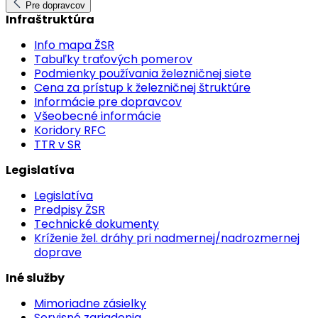
Pre dopravcov
Infraštruktúra
Info mapa ŽSR
Tabuľky traťových pomerov
Podmienky používania železničnej siete
Cena za prístup k železničnej štruktúre
Informácie pre dopravcov
Všeobecné informácie
Koridory RFC
TTR v SR
Legislatíva
Legislatíva
Predpisy ŽSR
Technické dokumenty
Kríženie žel. dráhy pri nadmernej/nadrozmernej
doprave
Iné služby
Mimoriadne zásielky
Servisné zariadenia