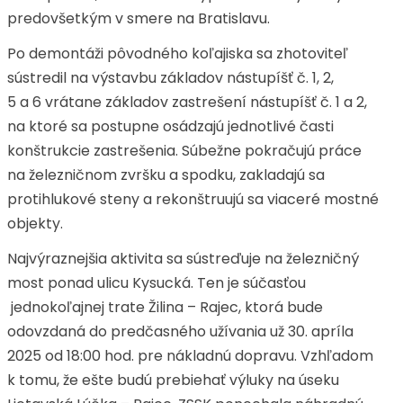
predovšetkým v smere na Bratislavu.
Po demontáži pôvodného koľajiska sa zhotoviteľ
sústredil na výstavbu základov nástupíšť č. 1, 2,
5 a 6 vrátane základov zastrešení nástupíšť č. 1 a 2,
na ktoré sa postupne osádzajú jednotlivé časti
konštrukcie zastrešenia. Súbežne pokračujú práce
na železničnom zvršku a spodku, zakladajú sa
protihlukové steny a rekonštruujú sa viaceré mostné
objekty.
Najvýraznejšia aktivita sa sústreďuje na železničný
most ponad ulicu Kysucká. Ten je súčasťou
jednokoľajnej trate Žilina – Rajec, ktorá bude
odovzdaná do predčasného užívania už 30. apríla
2025 od 18:00 hod. pre nákladnú dopravu. Vzhľadom
k tomu, že ešte budú prebiehať výluky na úseku