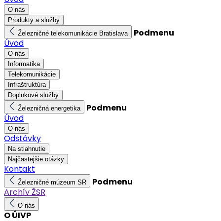
O nás
Produkty a služby
Podmenu
Železničné telekomunikácie Bratislava
Úvod
O nás
Informatika
Telekomunikácie
Infraštruktúra
Doplnkové služby
Podmenu
Železničná energetika
Úvod
O nás
Odstávky
Na stiahnutie
Najčastejšie otázky
Kontakt
Podmenu
Železničné múzeum SR
Archív ŽSR
O nás
O ÚIVP