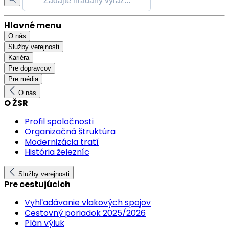
Hlavné menu
O nás
Služby verejnosti
Kariéra
Pre dopravcov
Pre média
O nás
O ŽSR
Profil spoločnosti
Organizačná štruktúra
Modernizácia tratí
História železníc
Služby verejnosti
Pre cestujúcich
Vyhľadávanie vlakových spojov
Cestovný poriadok 2025/2026
Plán výluk