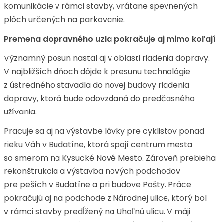
komunikácie v rámci stavby, vrátane spevnených
plôch určených na parkovanie.
Premena dopravného uzla pokračuje aj mimo koľají
Významný posun nastal aj v oblasti riadenia dopravy.
V najbližších dňoch dôjde k presunu technológie
z ústredného stavadla do novej budovy riadenia
dopravy, ktorá bude odovzdaná do predčasného
užívania.
Pracuje sa aj na výstavbe lávky pre cyklistov ponad
rieku Váh v Budatíne, ktorá spojí centrum mesta
so smerom na Kysucké Nové Mesto. Zároveň prebieha
rekonštrukcia a výstavba nových podchodov
pre peších v Budatíne a pri budove Pošty. Práce
pokračujú aj na podchode z Národnej ulice, ktorý bol
v rámci stavby predĺžený na Uhoľnú ulicu. V máji