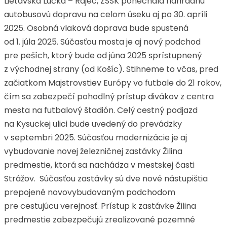
Lietavská Lúčka – Rajec, ZSSK ponechala náhradnú
autobusovú dopravu na celom úseku aj po 30. apríli
2025. Osobná vlaková doprava bude spustená
od 1. júla 2025. Súčasťou mosta je aj nový podchod
pre peších, ktorý bude od júna 2025 sprístupnený
z východnej strany (od Košíc). Stihneme to včas, pred
začiatkom Majstrovstiev Európy vo futbale do 21 rokov,
čím sa zabezpečí pohodlný prístup divákov z centra
mesta na futbalový štadión. Celý cestný podjazd
na Kysuckej ulici bude uvedený do prevádzky
v septembri 2025. Súčasťou modernizácie je aj
vybudovanie novej železničnej zastávky Žilina
predmestie, ktorá sa nachádza v mestskej časti
Strážov. Súčasťou zastávky sú dve nové nástupištia
prepojené novovybudovaným podchodom
pre cestujúcu verejnosť. Prístup k zastávke Žilina
predmestie zabezpečujú zrealizované pozemné