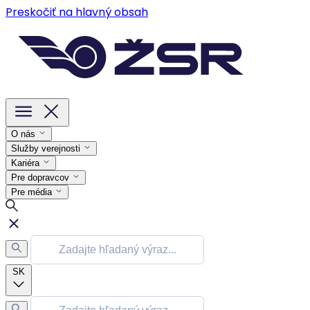
Preskočiť na hlavný obsah
O nás
Služby verejnosti
Kariéra
Pre dopravcov
Pre média
SK