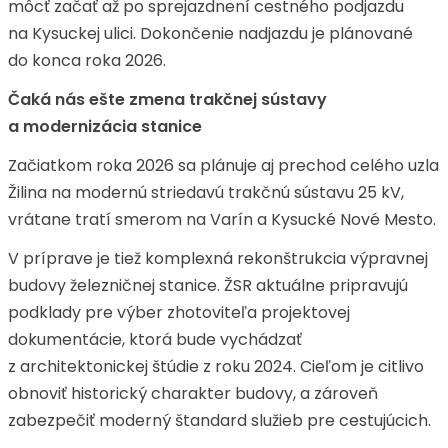
môcť začať až po sprejazdnení cestného podjazdu
na Kysuckej ulici. Dokončenie nadjazdu je plánované
do konca roka 2026.
Čaká nás ešte zmena trakčnej sústavy
a modernizácia stanice
Začiatkom roka 2026 sa plánuje aj prechod celého uzla
Žilina na modernú striedavú trakčnú sústavu 25 kV,
vrátane tratí smerom na Varín a Kysucké Nové Mesto.
V príprave je tiež komplexná rekonštrukcia výpravnej
budovy železničnej stanice. ŽSR aktuálne pripravujú
podklady pre výber zhotoviteľa projektovej
dokumentácie, ktorá bude vychádzať
z architektonickej štúdie z roku 2024. Cieľom je citlivo
obnoviť historický charakter budovy, a zároveň
zabezpečiť moderný štandard služieb pre cestujúcich.