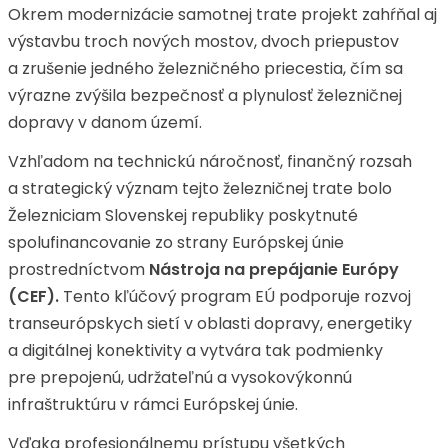
Okrem modernizácie samotnej trate projekt zahŕňal aj
výstavbu troch nových mostov, dvoch priepustov
a zrušenie jedného železničného priecestia, čím sa
výrazne zvýšila bezpečnosť a plynulosť železničnej
dopravy v danom území.
Vzhľadom na technickú náročnosť, finančný rozsah
a strategický význam tejto železničnej trate bolo
Železniciam Slovenskej republiky poskytnuté
spolufinancovanie zo strany Európskej únie
prostredníctvom
Nástroja na prepájanie Európy
(CEF).
Tento kľúčový program EÚ podporuje rozvoj
transeurópskych sietí v oblasti dopravy, energetiky
a digitálnej konektivity a vytvára tak podmienky
pre prepojenú, udržateľnú a vysokovýkonnú
infraštruktúru v rámci Európskej únie.
Vďaka profesionálnemu prístupu všetkých