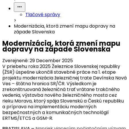
Tlačové správy
>
Modernizácia, ktorá zmení mapu dopravy na
západe Slovenska
Modernizácia, ktorá zmení mapu
dopravy na západe Slovenska
Zverejnené:
29 December 2025
V priebehu roka 2025 Železnice Slovenskej republiky
(ŽSR) úspešne ukončili stavebné práce na 1. etape
projektu modernizácia železničnej trate Devínska Nová
Ves – štátna hranica SR/ČR. Výsledkom je
zrekonštruovaná železničná trať vrátane trakčného
vedenia, výstavba nového železničného mosta cez
rieku Morava, ktorý spája Slovenskú a Českú republiku
a príprava na implementáciu moderných
bezpečnostných a komunikačných technológií
ERTMS/ETCS a GSM-R.
BRATISLAVA –
Napriek viacerým počiatočným výzvam,