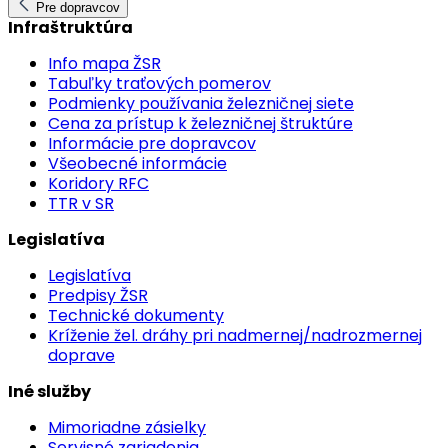
Pre dopravcov
Infraštruktúra
Info mapa ŽSR
Tabuľky traťových pomerov
Podmienky používania železničnej siete
Cena za prístup k železničnej štruktúre
Informácie pre dopravcov
Všeobecné informácie
Koridory RFC
TTR v SR
Legislatíva
Legislatíva
Predpisy ŽSR
Technické dokumenty
Kríženie žel. dráhy pri nadmernej/nadrozmernej
doprave
Iné služby
Mimoriadne zásielky
Servisné zariadenia