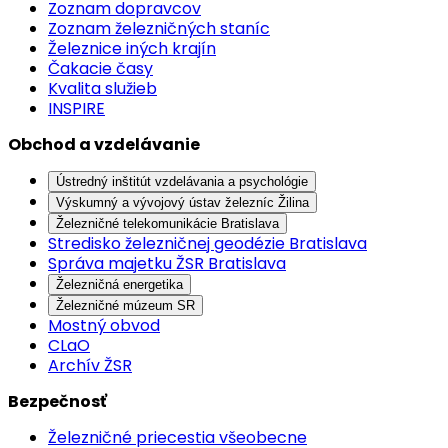
Zoznam dopravcov
Zoznam železničných staníc
Železnice iných krajín
Čakacie časy
Kvalita služieb
INSPIRE
Obchod a vzdelávanie
Ústredný inštitút vzdelávania a psychológie
Výskumný a vývojový ústav železníc Žilina
Železničné telekomunikácie Bratislava
Stredisko železničnej geodézie Bratislava
Správa majetku ŽSR Bratislava
Železničná energetika
Železničné múzeum SR
Mostný obvod
CLaO
Archív ŽSR
Bezpečnosť
Železničné priecestia všeobecne