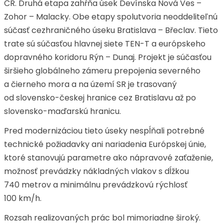
ČR. Druhá etapa zahŕňa úsek Devínska Nová Ves –
Zohor – Malacky. Obe etapy spolutvoria neoddeliteľnú
súčasť cezhraničného úseku Bratislava – Břeclav. Tieto
trate sú súčasťou hlavnej siete TEN-T a európskeho
dopravného koridoru Rýn – Dunaj. Projekt je súčasťou
širšieho globálneho zámeru prepojenia severného
a čierneho mora a na území SR je trasovaný
od slovensko-českej hranice cez Bratislavu až po
slovensko-maďarskú hranicu.
Pred modernizáciou tieto úseky nespĺňali potrebné
technické požiadavky ani nariadenia Európskej únie,
ktoré stanovujú parametre ako nápravové zaťaženie,
možnosť prevádzky nákladných vlakov s dĺžkou
740 metrov a minimálnu prevádzkovú rýchlosť
100 km/h.
Rozsah realizovaných prác bol mimoriadne široký.