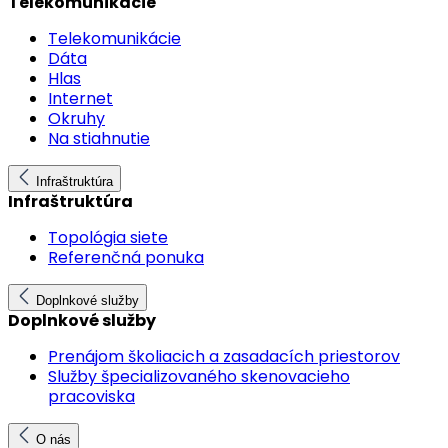
Telekomunikácie
Telekomunikácie
Dáta
Hlas
Internet
Okruhy
Na stiahnutie
Infraštruktúra
Infraštruktúra
Topológia siete
Referenčná ponuka
Doplnkové služby
Doplnkové služby
Prenájom školiacich a zasadacích priestorov
Služby špecializovaného skenovacieho
pracoviska
O nás