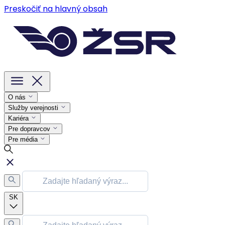
Preskočiť na hlavný obsah
O nás
Služby verejnosti
Kariéra
Pre dopravcov
Pre média
SK