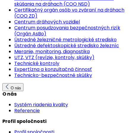
skúšania na dráhach (COO NSD)
Certifikačný orgán osôb vo zváraní na dráhach
(COO ZD)
Centrum dráhových vozidiel
Centrum posudzovania bezpečnostných rizík
(Orgán AsBo)
Ústredné železničné metrologické stredisko
Ústredné defektoskopické stredisko železníc
Meranie, monitoring, diagnostika
UTZ, VTZ (revízie, kontroly, skúšky)
Technické kontroly
Expertízna a konzultačná činnosť
Technicko-bezpečnostné skúšky
O nás
O nás
Systém riadenia kvality
Referencie
Profil spoločnosti
Profil spoločnosti