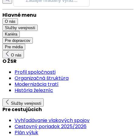
Hlavné menu
O nás
Služby verejnosti
Kariéra
Pre dopravcov
Pre média
O nás
O ŽSR
Profil spoločnosti
Organizačná štruktúra
Modernizácia tratí
História železníc
Služby verejnosti
Pre cestujúcich
Vyhľadávanie vlakových spojov
Cestovný poriadok 2025/2026
Plán výluk