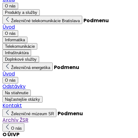
O nás
Produkty a služby
Podmenu
Železničné telekomunikácie Bratislava
Úvod
O nás
Informatika
Telekomunikácie
Infraštruktúra
Doplnkové služby
Podmenu
Železničná energetika
Úvod
O nás
Odstávky
Na stiahnutie
Najčastejšie otázky
Kontakt
Podmenu
Železničné múzeum SR
Archív ŽSR
O nás
O ÚIVP