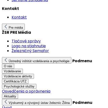
Kontakt
Kontakt
Pre média
ŽSR PRE Média
Tlačové správy
Logo na stiahnutie
Železničný Semafor
Podmenu
Ústredný inštitút vzdelávania a psychológie
O nás
Vzdelávanie
Vzdelávacie aktivity
Certifikácia UTZ
Psychologické služby
Osvedčenia a oprávnenia
Aktuality
Podmenu
Výskumný a vývojový ústav železníc Žilina
Úvod