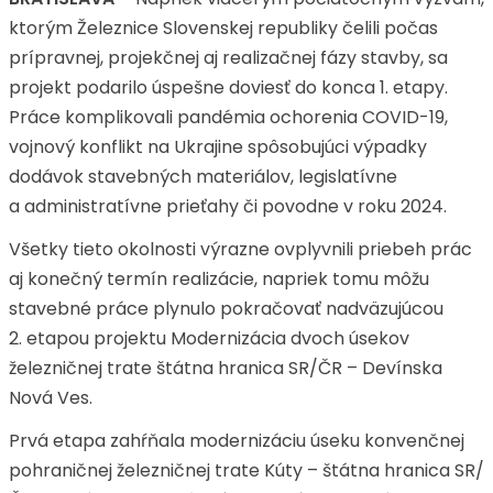
ktorým Železnice Slovenskej republiky čelili počas
prípravnej, projekčnej aj realizačnej fázy stavby, sa
projekt podarilo úspešne doviesť do konca 1. etapy.
Práce komplikovali pandémia ochorenia COVID-19,
vojnový konflikt na Ukrajine spôsobujúci výpadky
dodávok stavebných materiálov, legislatívne
a administratívne prieťahy či povodne v roku 2024.
Všetky tieto okolnosti výrazne ovplyvnili priebeh prác
aj konečný termín realizácie, napriek tomu môžu
stavebné práce plynulo pokračovať nadväzujúcou
2. etapou projektu Modernizácia dvoch úsekov
železničnej trate štátna hranica SR/ČR – Devínska
Nová Ves.
Prvá etapa zahŕňala modernizáciu úseku konvenčnej
pohraničnej železničnej trate Kúty – štátna hranica SR/