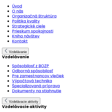
Úvod
O nás
Organizačná štruktúra
Politika kvality
Strategické ciele
Prieskum spokojnosti
Kniha návštev
Kontakt
Vzdelávanie
Vzdelávanie
Spôsobilosť z BOZP
Odborná spôsobilosť
Pre zamestnancov vlečiek
Výpočtová technika
Špecializovaná príprava
Dokumenty na stiahnutie
Vzdelávacie aktivity
Vzdelávacie aktivity