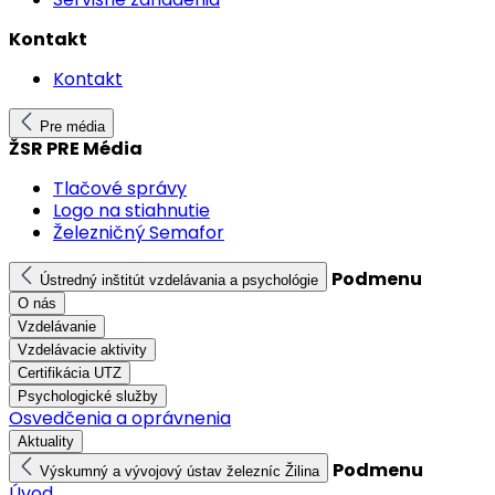
Kontakt
Kontakt
Pre média
ŽSR PRE Média
Tlačové správy
Logo na stiahnutie
Železničný Semafor
Podmenu
Ústredný inštitút vzdelávania a psychológie
O nás
Vzdelávanie
Vzdelávacie aktivity
Certifikácia UTZ
Psychologické služby
Osvedčenia a oprávnenia
Aktuality
Podmenu
Výskumný a vývojový ústav železníc Žilina
Úvod