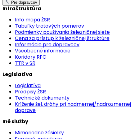
Pre dopravcov
Infraštruktúra
Info mapa ŽSR
Tabuľky traťových pomerov
Podmienky používania železničnej siete
Cena za prístup k železničnej štruktúre
Informácie pre dopravcov
Všeobecné informácie
Koridory RFC
TTR v SR
Legislatíva
Legislatíva
Predpisy ŽSR
Technické dokumenty
Kríženie žel. dráhy pri nadmernej/nadrozmernej
doprave
Iné služby
Mimoriadne zásielky
Servisné zariadenia