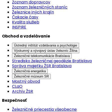
Zoznam dopravcov
Zoznam železničných staníc
Železnice iných krajín
Čakacie časy
Kvalita služieb
INSPIRE
Obchod a vzdelávanie
Ústredný inštitút vzdelávania a psychológie
Výskumný a vývojový ústav železníc Žilina
Železničné telekomunikácie Bratislava
Stredisko železničnej geodézie Bratislava
Správa majetku ŽSR Bratislava
Železničná energetika
Železničné múzeum SR
Mostný obvod
CLaO
Archív ŽSR
Bezpečnosť
Železničné priecestia všeobecne