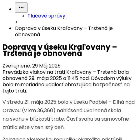
Tlačové správy
>
Doprava v úseku Kraľovany – Trstená je
obnovená
Doprava v úseku Kraľovany –
Trstená je obnovená
Zverejnené:
29 Máj 2025
Prevádzka vlakov na trati Kraľovany – Trstená bola
obnovená 29. mája 2025 o 11:45 hod. Dôvodom výluky
bola mimoriadna udalosť ohrozujúca bezpečnosť na
tejto trati.
V stredu 21. mája 2025 bola v úseku Podbiel – Dlhá nad
Oravou (v km 36,360) nahlásená uvoľnená skala
na svahu v blízkosti trate. Časť svahu sa samovoľne
zrútila ešte v ten istý deň.
Železnice Slovenskej republiky okamžite pristúpili