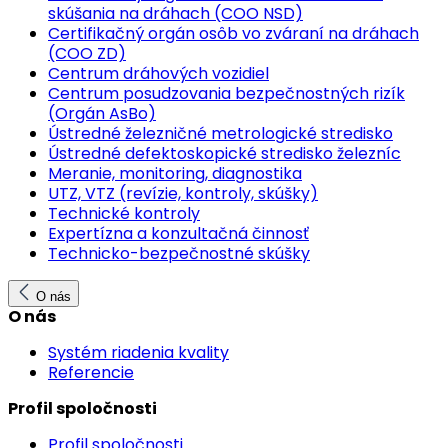
skúšania na dráhach (COO NSD)
Certifikačný orgán osôb vo zváraní na dráhach
(COO ZD)
Centrum dráhových vozidiel
Centrum posudzovania bezpečnostných rizík
(Orgán AsBo)
Ústredné železničné metrologické stredisko
Ústredné defektoskopické stredisko železníc
Meranie, monitoring, diagnostika
UTZ, VTZ (revízie, kontroly, skúšky)
Technické kontroly
Expertízna a konzultačná činnosť
Technicko-bezpečnostné skúšky
O nás
O nás
Systém riadenia kvality
Referencie
Profil spoločnosti
Profil spoločnosti