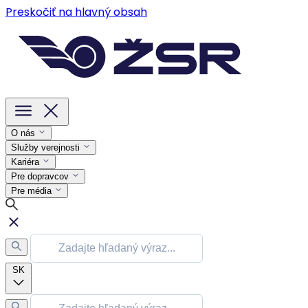
Preskočiť na hlavný obsah
O nás
Služby verejnosti
Kariéra
Pre dopravcov
Pre média
SK