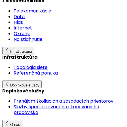
Telekomunikácie
Telekomunikácie
Dáta
Hlas
Internet
Okruhy
Na stiahnutie
Infraštruktúra
Infraštruktúra
Topológia siete
Referenčná ponuka
Doplnkové služby
Doplnkové služby
Prenájom školiacich a zasadacích priestorov
Služby špecializovaného skenovacieho
pracoviska
O nás