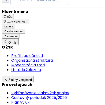
Hlavné menu
O nás
Služby verejnosti
Kariéra
Pre dopravcov
Pre média
O nás
O ŽSR
Profil spoločnosti
Organizačná štruktúra
Modernizácia tratí
História železníc
Služby verejnosti
Pre cestujúcich
Vyhľadávanie vlakových spojov
Cestovný poriadok 2025/2026
Plán výluk