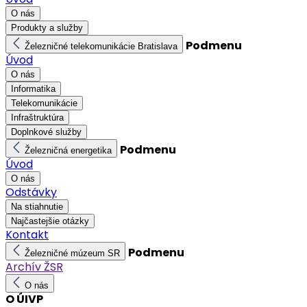
O nás
Produkty a služby
Podmenu
Železničné telekomunikácie Bratislava
Úvod
O nás
Informatika
Telekomunikácie
Infraštruktúra
Doplnkové služby
Podmenu
Železničná energetika
Úvod
O nás
Odstávky
Na stiahnutie
Najčastejšie otázky
Kontakt
Podmenu
Železničné múzeum SR
Archív ŽSR
O nás
O ÚIVP