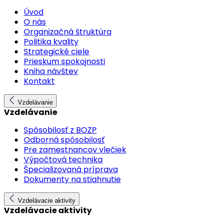
Úvod
O nás
Organizačná štruktúra
Politika kvality
Strategické ciele
Prieskum spokojnosti
Kniha návštev
Kontakt
Vzdelávanie
Vzdelávanie
Spôsobilosť z BOZP
Odborná spôsobilosť
Pre zamestnancov vlečiek
Výpočtová technika
Špecializovaná príprava
Dokumenty na stiahnutie
Vzdelávacie aktivity
Vzdelávacie aktivity