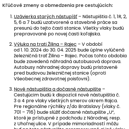
Kľúčové zmeny a obmedzenia pre cestujúcich:
Uzávierka starých nástupíšť
– Nástupištia č. 1, 1R, 2,
5, 6 a 7 budú uzatvorené a stavebné práce sa
presunú do tejto časti stanice. Všetky vlaky budú
prepravované po novej časti koľajiska.
Výluka na trati Žilina – Rajec
– V období
od 1. 10. 2024 do 30. 04. 2025 bude úplne vylúčená
železničná trať Žilina – Rajec. Počas tohto obdobia
bude zavedená náhradná autobusová doprava.
Autobusy náhradnej dopravy budú pristavené
pred budovou železničnej stanice (oproti
Všeobecnej zdravotnej poisťovni).
Nové nástupištia a dočasné nástupište
–
Cestujúcim budú k dispozícii nové nástupištia č.
3 a 4 pre vlaky všetkých smerov okrem Rajca.
Pre regionálne rýchliky z/do Bratislavy (vlaky č.
701 – 716) bude slúžiť dočasné nástupište „U“,
ktoré je prístupné z podchodu z Národnej, resp.
z Uhoľnej ulice. V prípade mimoriadností môžu