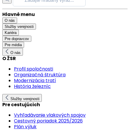
Hlavné menu
O nás
Služby verejnosti
Kariéra
Pre dopravcov
Pre média
O nás
O ŽSR
Profil spoločnosti
Organizačná štruktúra
Modernizácia tratí
História železníc
Služby verejnosti
Pre cestujúcich
Vyhľadávanie vlakových spojov
Cestovný poriadok 2025/2026
Plán výluk