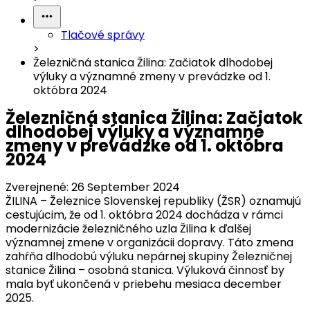
Tlačové správy
>
Železničná stanica Žilina: Začiatok dlhodobej
výluky a významné zmeny v prevádzke od 1.
októbra 2024
Železničná stanica Žilina: Začiatok
dlhodobej výluky a významné
zmeny v prevádzke od 1. októbra
2024
Zverejnené:
26 September 2024
ŽILINA – Železnice Slovenskej republiky (ŽSR) oznamujú
cestujúcim, že od 1. októbra 2024 dochádza v rámci
modernizácie železničného uzla Žilina k ďalšej
významnej zmene v organizácii dopravy. Táto zmena
zahŕňa dlhodobú výluku nepárnej skupiny Železničnej
stanice Žilina – osobná stanica. Výluková činnosť by
mala byť ukončená v priebehu mesiaca december
2025.