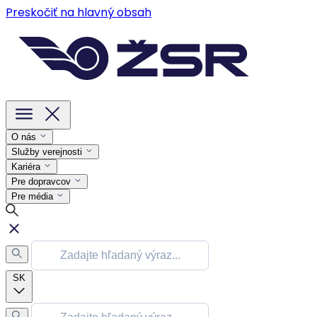
Preskočiť na hlavný obsah
O nás
Služby verejnosti
Kariéra
Pre dopravcov
Pre média
SK