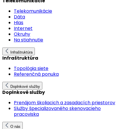
Telekomunikácie
Telekomunikácie
Dáta
Hlas
Internet
Okruhy
Na stiahnutie
Infraštruktúra
Infraštruktúra
Topológia siete
Referenčná ponuka
Doplnkové služby
Doplnkové služby
Prenájom školiacich a zasadacích priestorov
Služby špecializovaného skenovacieho
pracoviska
O nás