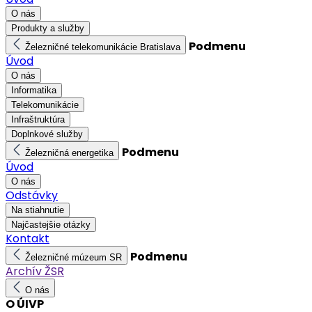
O nás
Produkty a služby
Podmenu
Železničné telekomunikácie Bratislava
Úvod
O nás
Informatika
Telekomunikácie
Infraštruktúra
Doplnkové služby
Podmenu
Železničná energetika
Úvod
O nás
Odstávky
Na stiahnutie
Najčastejšie otázky
Kontakt
Podmenu
Železničné múzeum SR
Archív ŽSR
O nás
O ÚIVP