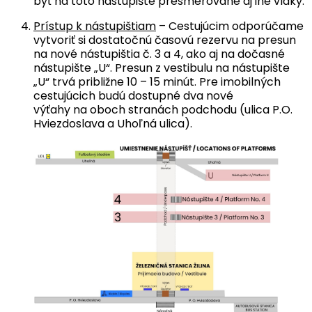
byť na toto nástupište presmerované aj iné vlaky.
Prístup k nástupištiam
– Cestujúcim odporúčame
vytvoriť si dostatočnú časovú rezervu na presun
na nové nástupištia č. 3 a 4, ako aj na dočasné
nástupište „U“. Presun z vestibulu na nástupište
„U“ trvá približne 10 – 15 minút. Pre imobilných
cestujúcich budú dostupné dva nové
výťahy na oboch stranách podchodu (ulica P.O.
Hviezdoslava a Uhoľná ulica).