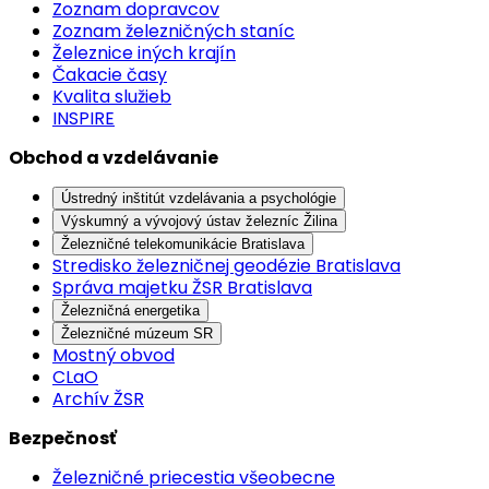
Zoznam dopravcov
Zoznam železničných staníc
Železnice iných krajín
Čakacie časy
Kvalita služieb
INSPIRE
Obchod a vzdelávanie
Ústredný inštitút vzdelávania a psychológie
Výskumný a vývojový ústav železníc Žilina
Železničné telekomunikácie Bratislava
Stredisko železničnej geodézie Bratislava
Správa majetku ŽSR Bratislava
Železničná energetika
Železničné múzeum SR
Mostný obvod
CLaO
Archív ŽSR
Bezpečnosť
Železničné priecestia všeobecne