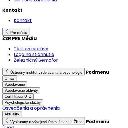
Kontakt
Kontakt
Pre média
ŽSR PRE Média
Tlačové správy
Logo na stiahnutie
Železničný Semafor
Podmenu
Ústredný inštitút vzdelávania a psychológie
O nás
Vzdelávanie
Vzdelávacie aktivity
Certifikácia UTZ
Psychologické služby
Osvedčenia a oprávnenia
Aktuality
Podmenu
Výskumný a vývojový ústav železníc Žilina
Úvod