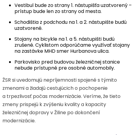
Vestibul bude zo strany 1. nástupišťa uzatvorený –
prístup bude len zo strany od mesta.
Schodištia z podchodu na 1. a 2. nástupište budú
uzatvorené.
Stojany na bicykle na 1. a 5. nástupišti budú
zrušené. Cyklistom odporúčame využívať stojany
na zastávke MHD smer Hurbanova ulica.
Parkovisko pred budovou železničnej stanice
nebude prístupné pre osobné automobily.
ŽSR si uvedomujú nepríjemnosti spojené s týmito
zmenami a žiadajú cestujúcich o pochopenie
a trpezlivosť počas modernizácie. Veríme, že tieto
zmeny prispejú k zvýšeniu kvality a kapacity
železničnej dopravy v Žiline po dokončení
modernizácie.