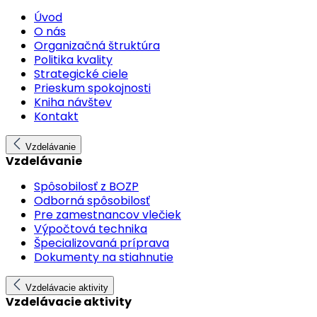
Úvod
O nás
Organizačná štruktúra
Politika kvality
Strategické ciele
Prieskum spokojnosti
Kniha návštev
Kontakt
Vzdelávanie
Vzdelávanie
Spôsobilosť z BOZP
Odborná spôsobilosť
Pre zamestnancov vlečiek
Výpočtová technika
Špecializovaná príprava
Dokumenty na stiahnutie
Vzdelávacie aktivity
Vzdelávacie aktivity