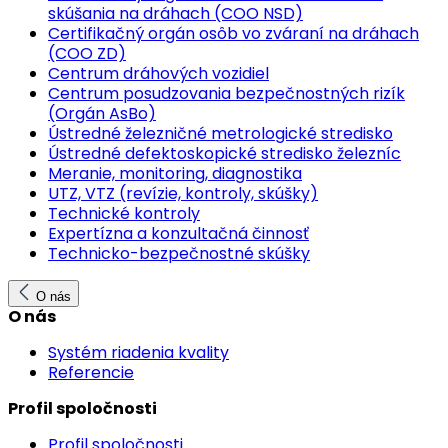
skúšania na dráhach (COO NSD)
Certifikačný orgán osôb vo zváraní na dráhach
(COO ZD)
Centrum dráhových vozidiel
Centrum posudzovania bezpečnostných rizík
(Orgán AsBo)
Ústredné železničné metrologické stredisko
Ústredné defektoskopické stredisko železníc
Meranie, monitoring, diagnostika
UTZ, VTZ (revízie, kontroly, skúšky)
Technické kontroly
Expertízna a konzultačná činnosť
Technicko-bezpečnostné skúšky
O nás
O nás
Systém riadenia kvality
Referencie
Profil spoločnosti
Profil spoločnosti