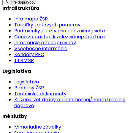
Pre dopravcov
Infraštruktúra
Info mapa ŽSR
Tabuľky traťových pomerov
Podmienky používania železničnej siete
Cena za prístup k železničnej štruktúre
Informácie pre dopravcov
Všeobecné informácie
Koridory RFC
TTR v SR
Legislatíva
Legislatíva
Predpisy ŽSR
Technické dokumenty
Kríženie žel. dráhy pri nadmernej/nadrozmernej
doprave
Iné služby
Mimoriadne zásielky
Servisné zariadenia