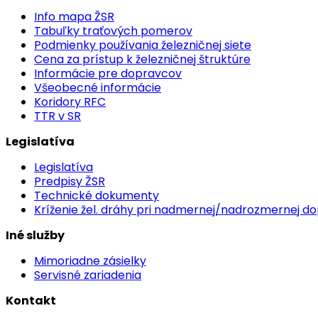
Info mapa ŽSR
Tabuľky traťových pomerov
Podmienky používania železničnej siete
Cena za prístup k železničnej štruktúre
Informácie pre dopravcov
Všeobecné informácie
Koridory RFC
TTR v SR
Legislatíva
Legislatíva
Predpisy ŽSR
Technické dokumenty
Kríženie žel. dráhy pri nadmernej/nadrozmernej d
Iné služby
Mimoriadne zásielky
Servisné zariadenia
Kontakt