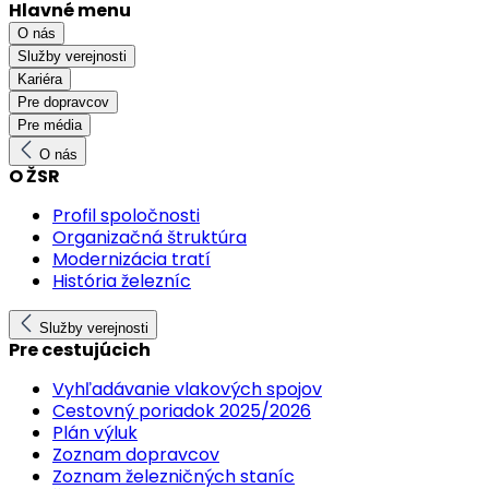
Hlavné menu
O nás
Služby verejnosti
Kariéra
Pre dopravcov
Pre média
O nás
O ŽSR
Profil spoločnosti
Organizačná štruktúra
Modernizácia tratí
História železníc
Služby verejnosti
Pre cestujúcich
Vyhľadávanie vlakových spojov
Cestovný poriadok 2025/2026
Plán výluk
Zoznam dopravcov
Zoznam železničných staníc