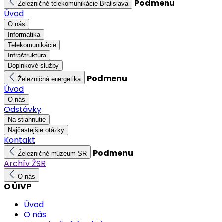
Podmenu
Železničné telekomunikácie Bratislava
Úvod
O nás
Informatika
Telekomunikácie
Infraštruktúra
Doplnkové služby
Podmenu
Železničná energetika
Úvod
O nás
Odstávky
Na stiahnutie
Najčastejšie otázky
Kontakt
Podmenu
Železničné múzeum SR
Archív ŽSR
O nás
O ÚIVP
Úvod
O nás