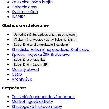
Železnice iných krajín
Čakacie časy
Kvalita služieb
INSPIRE
Obchod a vzdelávanie
Ústredný inštitút vzdelávania a psychológie
Výskumný a vývojový ústav železníc Žilina
Železničné telekomunikácie Bratislava
Stredisko železničnej geodézie Bratislava
Správa majetku ŽSR Bratislava
Železničná energetika
Železničné múzeum SR
Mostný obvod
CLaO
Archív ŽSR
Bezpečnosť
Železničné priecestia všeobecne
Marketingové aktivity
Strategické hlukové mapy