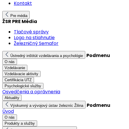
Kontakt
Pre média
ŽSR PRE Média
Tlačové správy
Logo na stiahnutie
Železničný Semafor
Podmenu
Ústredný inštitút vzdelávania a psychológie
O nás
Vzdelávanie
Vzdelávacie aktivity
Certifikácia UTZ
Psychologické služby
Osvedčenia a oprávnenia
Aktuality
Podmenu
Výskumný a vývojový ústav železníc Žilina
Úvod
O nás
Produkty a služby