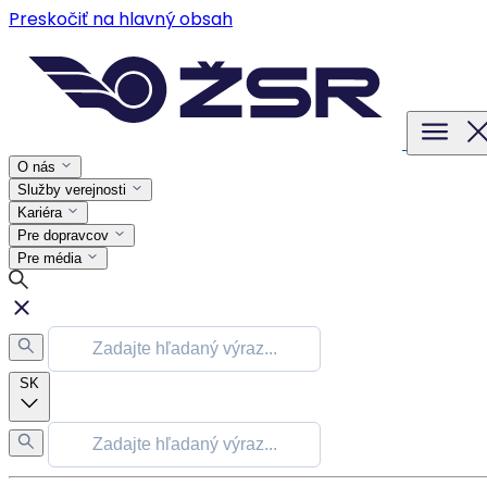
Preskočiť na hlavný obsah
O nás
Služby verejnosti
Kariéra
Pre dopravcov
Pre média
SK