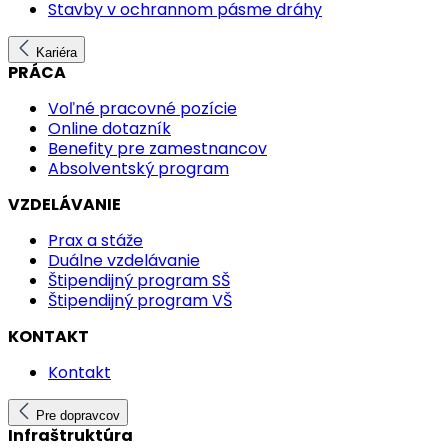
Stavby v ochrannom pásme dráhy
Kariéra
PRÁCA
Voľné pracovné pozície
Online dotazník
Benefity pre zamestnancov
Absolventský program
VZDELÁVANIE
Prax a stáže
Duálne vzdelávanie
Štipendijný program SŠ
Štipendijný program VŠ
KONTAKT
Kontakt
Pre dopravcov
Infraštruktúra