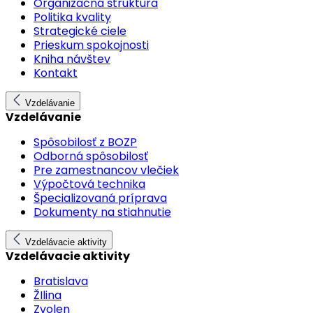
Organizačná štruktúra
Politika kvality
Strategické ciele
Prieskum spokojnosti
Kniha návštev
Kontakt
Vzdelávanie
Vzdelávanie
Spôsobilosť z BOZP
Odborná spôsobilosť
Pre zamestnancov vlečiek
Výpočtová technika
Špecializovaná príprava
Dokumenty na stiahnutie
Vzdelávacie aktivity
Vzdelávacie aktivity
Bratislava
ŽIlina
Zvolen