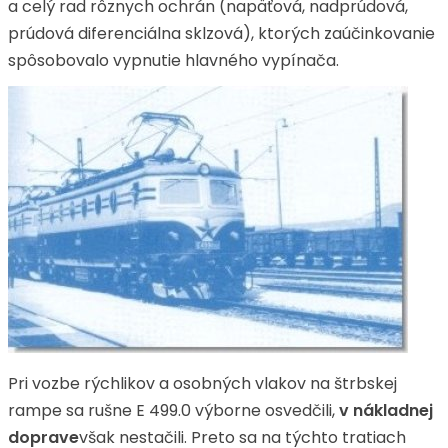
a celý rad rôznych ochrán (napäťová, nadprúdová,
prúdová diferenciálna sklzová), ktorých zaúčinkovanie
spôsobovalo vypnutie hlavného vypínača.
Pri vozbe rýchlikov a osobných vlakov na štrbskej
rampe sa rušne E 499.0 výborne osvedčili,
v nákladnej
doprave
však nestačili. Preto sa na týchto tratiach