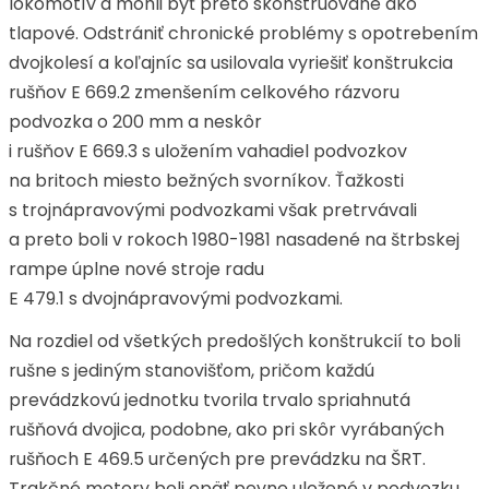
lokomotív a mohli byť preto skonštruované ako
tlapové. Odstrániť chronické problémy s opotrebením
dvojkolesí a koľajníc sa usilovala vyriešiť konštrukcia
rušňov E 669.2 zmenšením celkového rázvoru
podvozka o 200 mm a neskôr
i rušňov E 669.3 s uložením vahadiel podvozkov
na britoch miesto bežných svorníkov. Ťažkosti
s trojnápravovými podvozkami však pretrvávali
a preto boli v rokoch 1980-1981 nasadené na štrbskej
rampe úplne nové stroje radu
E 479.1 s dvojnápravovými podvozkami.
Na rozdiel od všetkých predošlých konštrukcií to boli
rušne s jediným stanovišťom, pričom každú
prevádzkovú jednotku tvorila trvalo spriahnutá
rušňová dvojica, podobne, ako pri skôr vyrábaných
rušňoch E 469.5 určených pre prevádzku na ŠRT.
Trakčné motory boli opäť pevne uložené v podvozku,