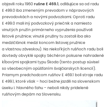
objavili roku 1960
rušne E 469.1
, odlišujúce sa od radu
E 499.0 iba zmeneným prevodom v nápravových
prevodovkách a novými podvozkami. Oproti radu
E 499.0 mali iný podvozkový priečnik a namiesto
vinutých pružín primárneho vypruženia používali
listové pružnice; vinuté pružiny tu zostali iba ako
medzičlánok medzi koncom listovej pružnice
a vlastnou záveskou). Na niekoľkých rušňoch radu boli
dovtedy obvyklé spojky Séchéron pokusne nahradené
kĺbovými spojkami typu Škoda (tento postup súvisel
so všeobecným opúšťaním švajčiarskych licencií).
Priamym predchodcom rušňov E 469.1 boli stroje radu
E 499.1, ktoré však – hoci bežne jazdili na slovenskom
úseku I. hlavného ťahu – neboli nikdy pridelené
rušňovým depám na Slovensku.