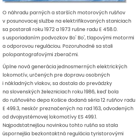
O náhradu parných a starších motorových rušňov
v posunovacej službe na elektrifikovaných staniciach
sa postarali roku 1972 a 1973 rušne radu E 458.0.
s usporiadaním podvozkov Bo' Bo', tlapovými motormi
a odporovou reguláciou. Pozoruhodné sa stali
polopantografovými zberačmi.
Úplne nová generácia jednosmerných elektrických
lokomotív, určených pre dopravu osobných
i nákladných vlakov, sa dostala do prevádzky
na slovenských železniciach roku 1986, keď bola
do rušňového depa Košice dodaná séria 12 rušňov radu
E 499.3, neskôr preznačených na rad 163, odvodených
od dvojsystémovej lokomotívy ES 499.1.
Najpodstatnejšou novinkou tohto rušňa sa stala
úspornejšia bezkontaktná regulácia tyristorovými