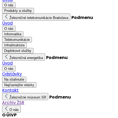
O nás
Produkty a služby
Podmenu
Železničné telekomunikácie Bratislava
Úvod
O nás
Informatika
Telekomunikácie
Infraštruktúra
Doplnkové služby
Podmenu
Železničná energetika
Úvod
O nás
Odstávky
Na stiahnutie
Najčastejšie otázky
Kontakt
Podmenu
Železničné múzeum SR
Archív ŽSR
O nás
O ÚIVP