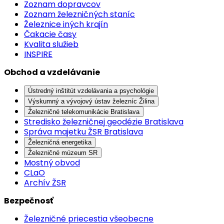
Zoznam dopravcov
Zoznam železničných staníc
Železnice iných krajín
Čakacie časy
Kvalita služieb
INSPIRE
Obchod a vzdelávanie
Ústredný inštitút vzdelávania a psychológie
Výskumný a vývojový ústav železníc Žilina
Železničné telekomunikácie Bratislava
Stredisko železničnej geodézie Bratislava
Správa majetku ŽSR Bratislava
Železničná energetika
Železničné múzeum SR
Mostný obvod
CLaO
Archív ŽSR
Bezpečnosť
Železničné priecestia všeobecne