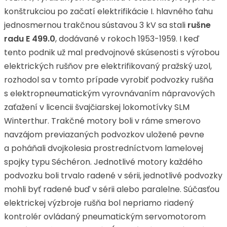
konštrukciou po začatí elektrifikácie I. hlavného ťahu
jednosmernou trakčnou sústavou 3 kV sa stali
rušne
radu E
499.0
, dodávané v rokoch 1953-1959. I keď
tento podnik už mal predvojnové skúsenosti s výrobou
elektrických rušňov pre elektrifikovaný pražský uzol,
rozhodol sa v tomto prípade vyrobiť podvozky rušňa
s elektropneumatickým vyrovnávaním nápravových
zaťažení v licencii švajčiarskej lokomotívky SLM
Winterthur. Trakčné motory boli v ráme smerovo
navzájom previazaných podvozkov uložené pevne
a poháňali dvojkolesia prostredníctvom lamelovej
spojky typu Séchéron. Jednotlivé motory každého
podvozku boli trvalo radené v sérii, jednotlivé podvozky
mohli byť radené buď v sérii alebo paralelne. Súčasťou
elektrickej výzbroje rušňa bol nepriamo riadený
kontrolér ovládaný pneumatickým servomotorom