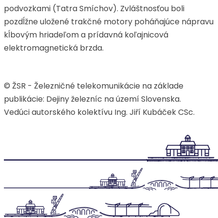
podvozkami (Tatra Smíchov). Zvláštnosťou boli
pozdĺžne uložené trakčné motory poháňajúce nápravu
kĺbovým hriadeľom a prídavná koľajnicová
elektromagnetická brzda.
© ŽSR - Železničné telekomunikácie na základe
publikácie: Dejiny železníc na území Slovenska.
Vedúci autorského kolektívu Ing. Jiří Kubáček CSc.