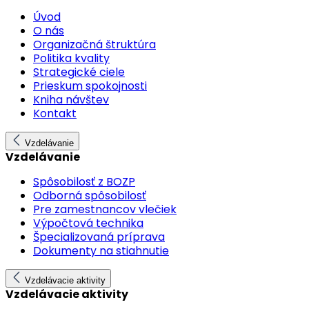
Úvod
O nás
Organizačná štruktúra
Politika kvality
Strategické ciele
Prieskum spokojnosti
Kniha návštev
Kontakt
Vzdelávanie
Vzdelávanie
Spôsobilosť z BOZP
Odborná spôsobilosť
Pre zamestnancov vlečiek
Výpočtová technika
Špecializovaná príprava
Dokumenty na stiahnutie
Vzdelávacie aktivity
Vzdelávacie aktivity