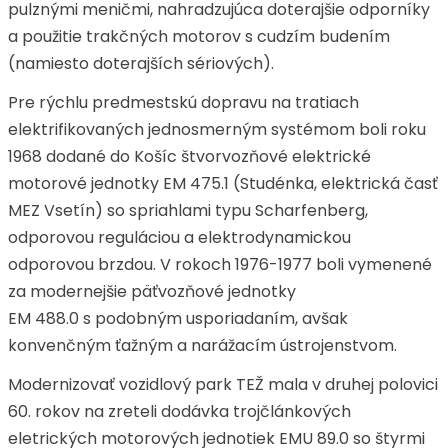
pulznými meničmi, nahradzujúca doterajšie odporníky
a použitie trakčných motorov s cudzím budením
(namiesto doterajších sériových).
Pre rýchlu predmestskú dopravu na tratiach
elektrifikovaných jednosmerným systémom boli roku
1968 dodané do Košíc štvorvozňové elektrické
motorové jednotky EM 475.1 (Studénka, elektrická časť
MEZ Vsetín) so spriahlami typu Scharfenberg,
odporovou reguláciou a elektrodynamickou
odporovou brzdou. V rokoch 1976-1977 boli vymenené
za modernejšie päťvozňové jednotky
EM 488.0 s podobným usporiadaním, avšak
konvenčným ťažným a narážacím ústrojenstvom.
Modernizovať vozidlový park TEŽ mala v druhej polovici
60. rokov na zreteli dodávka trojčlánkových
eletrických motorových jednotiek EMU 89.0 so štyrmi