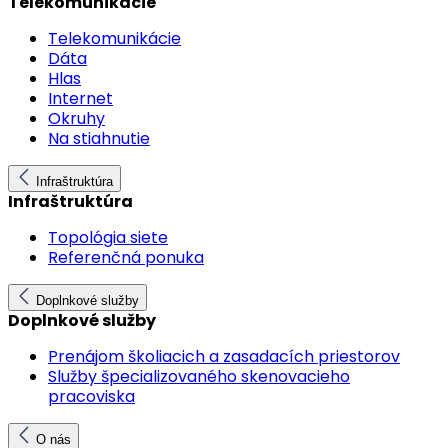
Telekomunikácie
Telekomunikácie
Dáta
Hlas
Internet
Okruhy
Na stiahnutie
Infraštruktúra
Infraštruktúra
Topológia siete
Referenčná ponuka
Doplnkové služby
Doplnkové služby
Prenájom školiacich a zasadacích priestorov
Služby špecializovaného skenovacieho
pracoviska
O nás