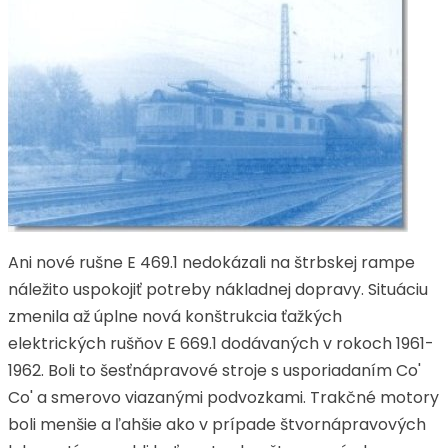
Ani nové rušne E 469.1 nedokázali na štrbskej rampe
náležito uspokojiť potreby nákladnej dopravy. Situáciu
zmenila až úplne nová konštrukcia ťažkých
elektrických rušňov E 669.1 dodávaných v rokoch 1961-
1962. Boli to šesťnápravové stroje s usporiadaním Co'
Co' a smerovo viazanými podvozkami. Trakčné motory
boli menšie a ľahšie ako v prípade štvornápravových