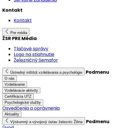
Kontakt
Kontakt
Pre média
ŽSR PRE Média
Tlačové správy
Logo na stiahnutie
Železničný Semafor
Podmenu
Ústredný inštitút vzdelávania a psychológie
O nás
Vzdelávanie
Vzdelávacie aktivity
Certifikácia UTZ
Psychologické služby
Osvedčenia a oprávnenia
Aktuality
Podmenu
Výskumný a vývojový ústav železníc Žilina
Úvod