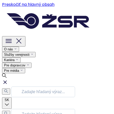
Preskočiť na hlavný obsah
O nás
Služby verejnosti
Kariéra
Pre dopravcov
Pre média
SK