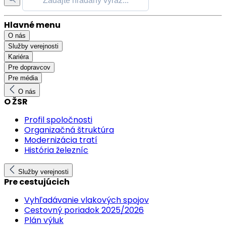
Hlavné menu
O nás
Služby verejnosti
Kariéra
Pre dopravcov
Pre média
O nás
O ŽSR
Profil spoločnosti
Organizačná štruktúra
Modernizácia tratí
História železníc
Služby verejnosti
Pre cestujúcich
Vyhľadávanie vlakových spojov
Cestovný poriadok 2025/2026
Plán výluk