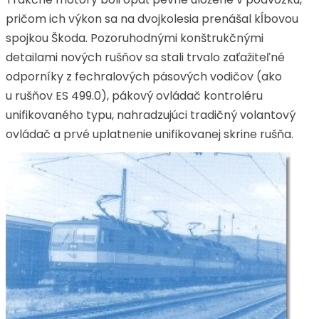
pričom ich výkon sa na dvojkolesia prenášal kĺbovou
spojkou Škoda. Pozoruhodnými konštrukčnými
detailami nových rušňov sa stali trvalo zaťažiteľné
odporníky z fechralových pásových vodičov (ako
u rušňov ES 499.0), pákový ovládač kontroléru
unifikovaného typu, nahradzujúci tradičný volantový
ovládač a prvé uplatnenie unifikovanej skrine rušňa.