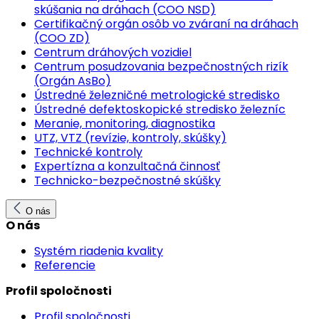
skúšania na dráhach (COO NSD)
Certifikačný orgán osôb vo zváraní na dráhach
(COO ZD)
Centrum dráhových vozidiel
Centrum posudzovania bezpečnostných rizík
(Orgán AsBo)
Ústredné železničné metrologické stredisko
Ústredné defektoskopické stredisko železníc
Meranie, monitoring, diagnostika
UTZ, VTZ (revízie, kontroly, skúšky)
Technické kontroly
Expertízna a konzultačná činnosť
Technicko-bezpečnostné skúšky
O nás
O nás
Systém riadenia kvality
Referencie
Profil spoločnosti
Profil spoločnosti