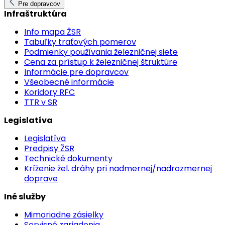
Pre dopravcov
Infraštruktúra
Info mapa ŽSR
Tabuľky traťových pomerov
Podmienky používania železničnej siete
Cena za prístup k železničnej štruktúre
Informácie pre dopravcov
Všeobecné informácie
Koridory RFC
TTR v SR
Legislatíva
Legislatíva
Predpisy ŽSR
Technické dokumenty
Kríženie žel. dráhy pri nadmernej/nadrozmernej
doprave
Iné služby
Mimoriadne zásielky
Servisné zariadenia