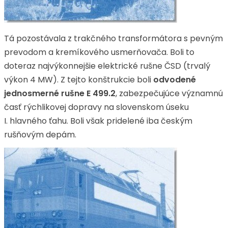
Tá pozostávala z trakčného transformátora s pevným
prevodom a kremíkového usmerňovača. Boli to
doteraz najvýkonnejšie elektrické rušne ČSD (trvalý
výkon 4 MW). Z tejto konštrukcie boli
odvodené
jednosmerné rušne E
499.2
, zabezpečujúce významnú
časť rýchlikovej dopravy na slovenskom úseku
I. hlavného ťahu. Boli však pridelené iba českým
rušňovým depám.