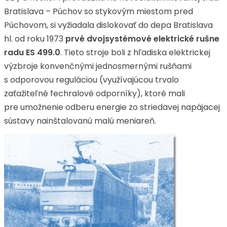
Bratislava – Púchov so stykovým miestom pred
Púchovom, si vyžiadala dislokovať do depa Bratislava
hl. od roku 1973
prvé dvojsystémové elektrické rušne
radu ES
499.0
. Tieto stroje boli z hľadiska elektrickej
výzbroje konvenčnými jednosmernými rušňami
s odporovou reguláciou (využívajúcou trvalo
zaťažiteľné fechralové odporníky), ktoré mali
pre umožnenie odberu energie zo striedavej napájacej
sústavy nainštalovanú malú meniareň.