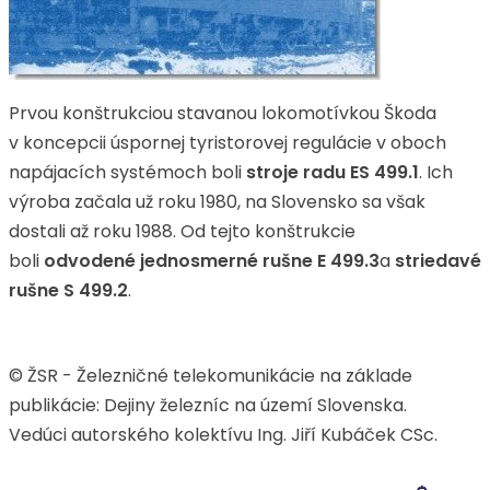
Prvou konštrukciou stavanou lokomotívkou Škoda
v koncepcii úspornej tyristorovej regulácie v oboch
napájacích systémoch boli
stroje radu ES
499.1
. Ich
výroba začala už roku 1980, na Slovensko sa však
dostali až roku 1988. Od tejto konštrukcie
boli
odvodené jednosmerné rušne E
499.3
a
striedavé
rušne S
499.2
.
© ŽSR - Železničné telekomunikácie na základe
publikácie: Dejiny železníc na území Slovenska.
Vedúci autorského kolektívu Ing. Jiří Kubáček CSc.