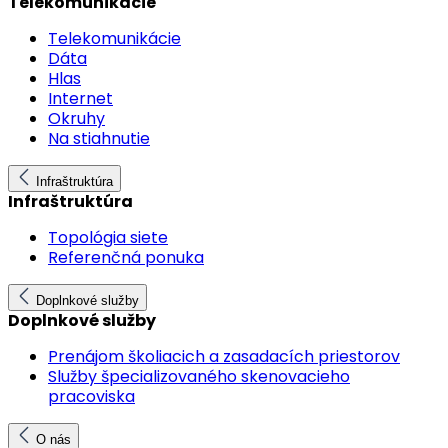
Telekomunikácie
Telekomunikácie
Dáta
Hlas
Internet
Okruhy
Na stiahnutie
Infraštruktúra
Infraštruktúra
Topológia siete
Referenčná ponuka
Doplnkové služby
Doplnkové služby
Prenájom školiacich a zasadacích priestorov
Služby špecializovaného skenovacieho
pracoviska
O nás