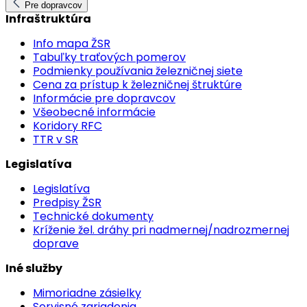
Pre dopravcov
Infraštruktúra
Info mapa ŽSR
Tabuľky traťových pomerov
Podmienky používania železničnej siete
Cena za prístup k železničnej štruktúre
Informácie pre dopravcov
Všeobecné informácie
Koridory RFC
TTR v SR
Legislatíva
Legislatíva
Predpisy ŽSR
Technické dokumenty
Kríženie žel. dráhy pri nadmernej/nadrozmernej
doprave
Iné služby
Mimoriadne zásielky
Servisné zariadenia