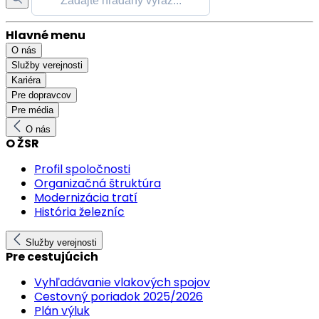
Hlavné menu
O nás
Služby verejnosti
Kariéra
Pre dopravcov
Pre média
O nás
O ŽSR
Profil spoločnosti
Organizačná štruktúra
Modernizácia tratí
História železníc
Služby verejnosti
Pre cestujúcich
Vyhľadávanie vlakových spojov
Cestovný poriadok 2025/2026
Plán výluk