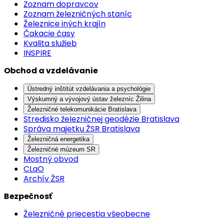
Zoznam dopravcov
Zoznam železničných staníc
Železnice iných krajín
Čakacie časy
Kvalita služieb
INSPIRE
Obchod a vzdelávanie
Ústredný inštitút vzdelávania a psychológie
Výskumný a vývojový ústav železníc Žilina
Železničné telekomunikácie Bratislava
Stredisko železničnej geodézie Bratislava
Správa majetku ŽSR Bratislava
Železničná energetika
Železničné múzeum SR
Mostný obvod
CLaO
Archív ŽSR
Bezpečnosť
Železničné priecestia všeobecne