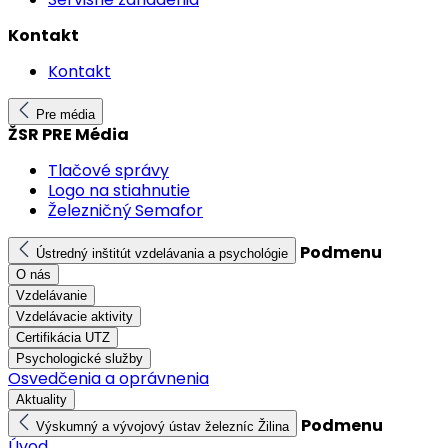
Kontakt
Kontakt
Pre média
ŽSR PRE Média
Tlačové správy
Logo na stiahnutie
Železničný Semafor
Podmenu
Ústredný inštitút vzdelávania a psychológie
O nás
Vzdelávanie
Vzdelávacie aktivity
Certifikácia UTZ
Psychologické služby
Osvedčenia a oprávnenia
Aktuality
Podmenu
Výskumný a vývojový ústav železníc Žilina
Úvod