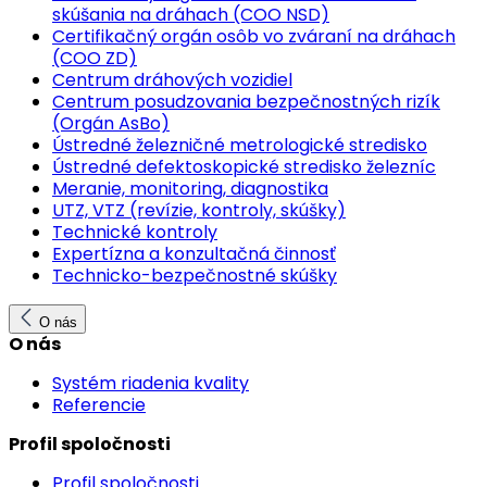
skúšania na dráhach (COO NSD)
Certifikačný orgán osôb vo zváraní na dráhach
(COO ZD)
Centrum dráhových vozidiel
Centrum posudzovania bezpečnostných rizík
(Orgán AsBo)
Ústredné železničné metrologické stredisko
Ústredné defektoskopické stredisko železníc
Meranie, monitoring, diagnostika
UTZ, VTZ (revízie, kontroly, skúšky)
Technické kontroly
Expertízna a konzultačná činnosť
Technicko-bezpečnostné skúšky
O nás
O nás
Systém riadenia kvality
Referencie
Profil spoločnosti
Profil spoločnosti