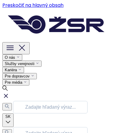
Preskočiť na hlavný obsah
O nás
Služby verejnosti
Kariéra
Pre dopravcov
Pre média
SK