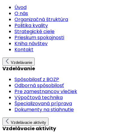
Úvod
O nás
Organizačná štruktúra
Politika kvality
Strategické ciele
Prieskum spokojnosti
Kniha návštev
Kontakt
Vzdelávanie
Vzdelávanie
Spôsobilosť z BOZP
Odborná spôsobilosť
Pre zamestnancov vlečiek
Výpočtová technika
Špecializovaná príprava
Dokumenty na stiahnutie
Vzdelávacie aktivity
Vzdelávacie aktivity