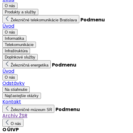
O nás
Produkty a služby
Podmenu
Železničné telekomunikácie Bratislava
Úvod
O nás
Informatika
Telekomunikácie
Infraštruktúra
Doplnkové služby
Podmenu
Železničná energetika
Úvod
O nás
Odstávky
Na stiahnutie
Najčastejšie otázky
Kontakt
Podmenu
Železničné múzeum SR
Archív ŽSR
O nás
O ÚIVP