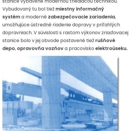
stanice vybavené modernou triediacou technikou.
Vybudovaný tu bol tiež
miestny informačný
systém
a moderné
zabezpečovacie zariadenia
,
umožňujúce ústredné riadenie dopravy v priľahlých
dopravniach. V súvislosti s rastom výkonov zriaďovacej
stanice bolo v jej obvode postavené tiež
rušňové
depo
,
opravovňa vozňov
a pracovisko
elektroúseku.