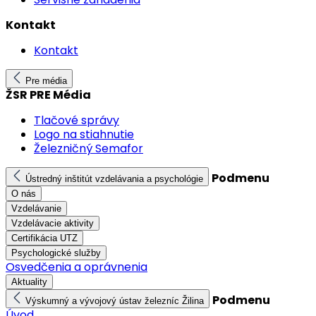
Kontakt
Kontakt
Pre média
ŽSR PRE Média
Tlačové správy
Logo na stiahnutie
Železničný Semafor
Podmenu
Ústredný inštitút vzdelávania a psychológie
O nás
Vzdelávanie
Vzdelávacie aktivity
Certifikácia UTZ
Psychologické služby
Osvedčenia a oprávnenia
Aktuality
Podmenu
Výskumný a vývojový ústav železníc Žilina
Úvod