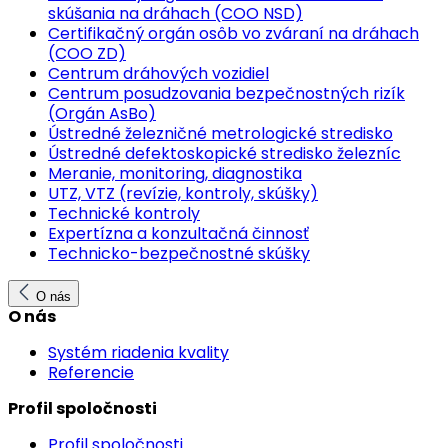
skúšania na dráhach (COO NSD)
Certifikačný orgán osôb vo zváraní na dráhach
(COO ZD)
Centrum dráhových vozidiel
Centrum posudzovania bezpečnostných rizík
(Orgán AsBo)
Ústredné železničné metrologické stredisko
Ústredné defektoskopické stredisko železníc
Meranie, monitoring, diagnostika
UTZ, VTZ (revízie, kontroly, skúšky)
Technické kontroly
Expertízna a konzultačná činnosť
Technicko-bezpečnostné skúšky
O nás
O nás
Systém riadenia kvality
Referencie
Profil spoločnosti
Profil spoločnosti