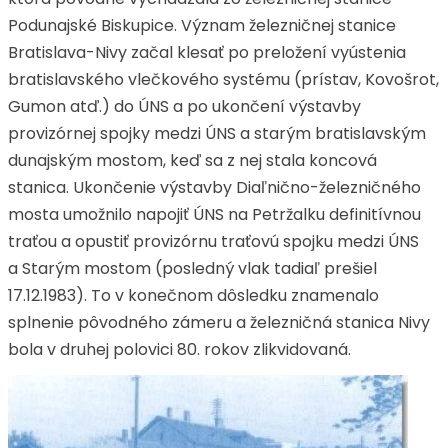
Podunajské Biskupice. Význam železničnej stanice
Bratislava-Nivy začal klesať po preložení vyústenia
bratislavského vlečkového systému (prístav, Kovošrot,
Gumon atď.) do ÚNS a po ukončení výstavby
provizórnej spojky medzi ÚNS a starým bratislavským
dunajským mostom, keď sa z nej stala koncová
stanica. Ukončenie výstavby Diaľnično-železničného
mosta umožnilo napojiť ÚNS na Petržalku definitívnou
traťou a opustiť provizórnu traťovú spojku medzi ÚNS
a Starým mostom (posledný vlak tadiaľ prešiel
17.12.1983). To v konečnom dôsledku znamenalo
splnenie pôvodného zámeru a železničná stanica Nivy
bola v druhej polovici 80. rokov zlikvidovaná.