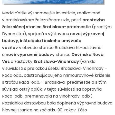
Medzi ďalšie významnejšie investície, realizované
v bratislavskom železničnom uzle, patrí
prestavba
železničnej stanice Bratislava-predmestie
(predtým
Dynamitka), spojená s výstavbou
novej výpravnej
budovy
,
inštalácia fínskeho umývača
vozňov
v obvode stanice Bratislava hl.-odstavné
a
nové výpravné budovy
stanice
Devínska Nová
Ves
a zastávky
Bratislava-Vinohrady
(vznikla
v súvislosti s preložkou úseku Bratislava-Vinohrady –
Rača odb., odstraňujúcou jeho mimoúrovňové kríženie
s traťou Rača-odb. – Bratislava-predmestie a s tým
súvisiaci ostrý oblúk; v tejto súvislosti sa dopravňa
Rača-odb. premenovala na Vinohrady-odb.).
Rozsiahlou dostavbou bola doplnená výpravná budova
hlavnej stanice na začiatku 90. rokov. Táto