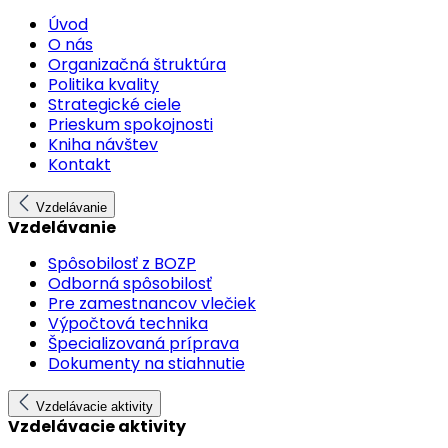
Úvod
O nás
Organizačná štruktúra
Politika kvality
Strategické ciele
Prieskum spokojnosti
Kniha návštev
Kontakt
Vzdelávanie
Vzdelávanie
Spôsobilosť z BOZP
Odborná spôsobilosť
Pre zamestnancov vlečiek
Výpočtová technika
Špecializovaná príprava
Dokumenty na stiahnutie
Vzdelávacie aktivity
Vzdelávacie aktivity