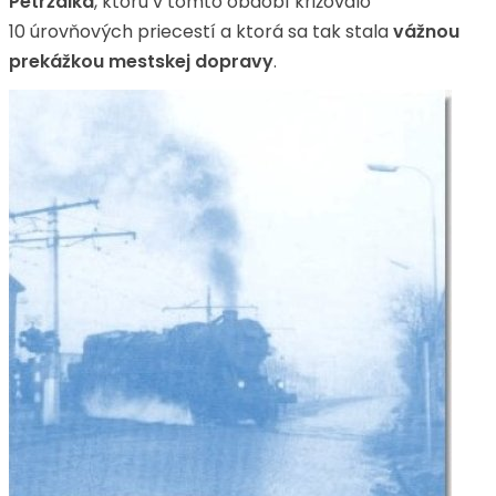
Petržalka
, ktorú v tomto období križovalo
10 úrovňových priecestí a ktorá sa tak stala
vážnou
prekážkou mestskej dopravy
.