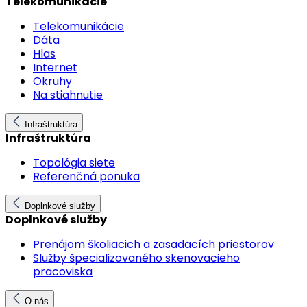
Telekomunikácie
Telekomunikácie
Dáta
Hlas
Internet
Okruhy
Na stiahnutie
Infraštruktúra
Infraštruktúra
Topológia siete
Referenčná ponuka
Doplnkové služby
Doplnkové služby
Prenájom školiacich a zasadacích priestorov
Služby špecializovaného skenovacieho
pracoviska
O nás