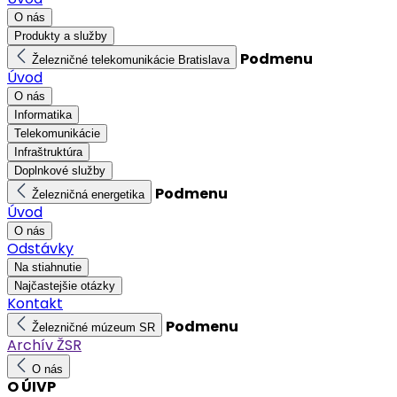
O nás
Produkty a služby
Podmenu
Železničné telekomunikácie Bratislava
Úvod
O nás
Informatika
Telekomunikácie
Infraštruktúra
Doplnkové služby
Podmenu
Železničná energetika
Úvod
O nás
Odstávky
Na stiahnutie
Najčastejšie otázky
Kontakt
Podmenu
Železničné múzeum SR
Archív ŽSR
O nás
O ÚIVP