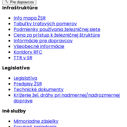
Pre dopravcov
Infraštruktúra
Info mapa ŽSR
Tabuľky traťových pomerov
Podmienky používania železničnej siete
Cena za prístup k železničnej štruktúre
Informácie pre dopravcov
Všeobecné informácie
Koridory RFC
TTR v SR
Legislatíva
Legislatíva
Predpisy ŽSR
Technické dokumenty
Kríženie žel. dráhy pri nadmernej/nadrozmernej
doprave
Iné služby
Mimoriadne zásielky
Servisné zariadenia