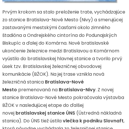
Prvým krokom sa stalo preloženie trate, vychádzajúce
zo stanice Bratislava-Nové Mesto (Nivy) a smerujúcej
zastavanými mestskými časťami okolo zimného
štadióna a Ondrejského cintorína do Podunajských
Biskupíc a ďalej do Komárna. Nové bratislavské
ukončenie železnice medzi Bratislavou a Komárnom
vyústilo do bratislavskej hlavnej stanice a tvorilo prvý
úsek tzv. Bratislavskej železničnej obvodovej
komunikácie (BŽOK). Na jej trase vznikla nová
železničná stanica
Bratislava-Nové
Mesto
premenovaná na
Bratislava-Nivy
. Z novej
stanice Bratislava-Nové Mesto pokračovala výstavba
BŽOK v nasledujúcej etape do ďalšej
novej
bratislavskej stanice ÚNS
(Ústredná nákladná
stanica). Do ÚNS tiež ústila
vlečka k podniku Slovnaft
,
ktorá pôvodne vychádzala zo železničnej stanice