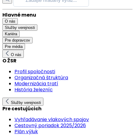
Hlavné menu
O nás
Služby verejnosti
Kariéra
Pre dopravcov
Pre média
O nás
O ŽSR
Profil spoločnosti
Organizačná štruktúra
Modernizácia tratí
História železníc
Služby verejnosti
Pre cestujúcich
Vyhľadávanie vlakových spojov
Cestovný poriadok 2025/2026
Plán výluk