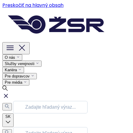
Preskočiť na hlavný obsah
O nás
Služby verejnosti
Kariéra
Pre dopravcov
Pre média
SK