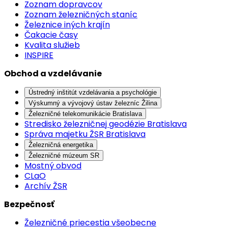
Zoznam dopravcov
Zoznam železničných staníc
Železnice iných krajín
Čakacie časy
Kvalita služieb
INSPIRE
Obchod a vzdelávanie
Ústredný inštitút vzdelávania a psychológie
Výskumný a vývojový ústav železníc Žilina
Železničné telekomunikácie Bratislava
Stredisko železničnej geodézie Bratislava
Správa majetku ŽSR Bratislava
Železničná energetika
Železničné múzeum SR
Mostný obvod
CLaO
Archív ŽSR
Bezpečnosť
Železničné priecestia všeobecne