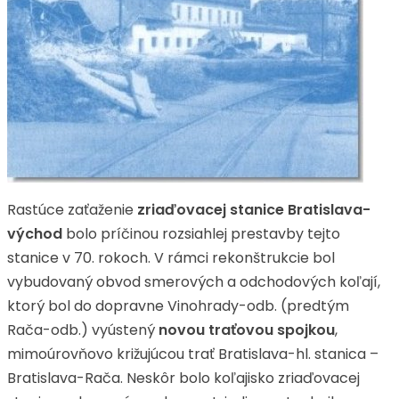
Rastúce zaťaženie
zriaďovacej stanice Bratislava-
východ
bolo príčinou rozsiahlej prestavby tejto
stanice v 70. rokoch. V rámci rekonštrukcie bol
vybudovaný obvod smerových a odchodových koľají,
ktorý bol do dopravne Vinohrady-odb. (predtým
Rača-odb.) vyústený
novou traťovou spojkou
,
mimoúrovňovo križujúcou trať Bratislava-hl. stanica –
Bratislava-Rača. Neskôr bolo koľajisko zriaďovacej