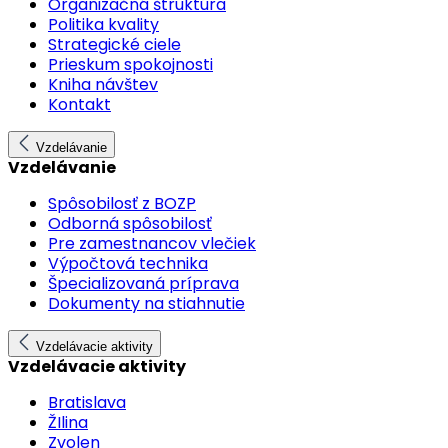
Organizačná štruktúra
Politika kvality
Strategické ciele
Prieskum spokojnosti
Kniha návštev
Kontakt
Vzdelávanie
Vzdelávanie
Spôsobilosť z BOZP
Odborná spôsobilosť
Pre zamestnancov vlečiek
Výpočtová technika
Špecializovaná príprava
Dokumenty na stiahnutie
Vzdelávacie aktivity
Vzdelávacie aktivity
Bratislava
ŽIlina
Zvolen