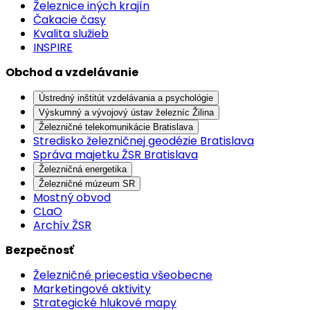
Železnice iných krajín
Čakacie časy
Kvalita služieb
INSPIRE
Obchod a vzdelávanie
Ústredný inštitút vzdelávania a psychológie
Výskumný a vývojový ústav železníc Žilina
Železničné telekomunikácie Bratislava
Stredisko železničnej geodézie Bratislava
Správa majetku ŽSR Bratislava
Železničná energetika
Železničné múzeum SR
Mostný obvod
CLaO
Archív ŽSR
Bezpečnosť
Železničné priecestia všeobecne
Marketingové aktivity
Strategické hlukové mapy