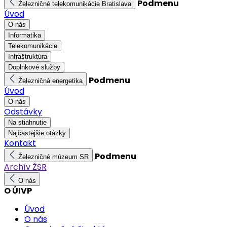
Podmenu
Železničné telekomunikácie Bratislava
Úvod
O nás
Informatika
Telekomunikácie
Infraštruktúra
Doplnkové služby
Podmenu
Železničná energetika
Úvod
O nás
Odstávky
Na stiahnutie
Najčastejšie otázky
Kontakt
Podmenu
Železničné múzeum SR
Archív ŽSR
O nás
O ÚIVP
Úvod
O nás