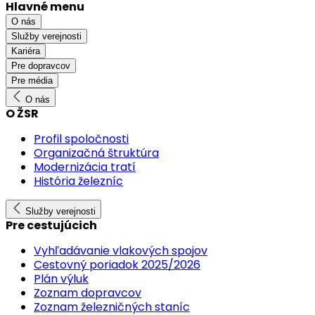
Hlavné menu
O nás
Služby verejnosti
Kariéra
Pre dopravcov
Pre média
O nás
O ŽSR
Profil spoločnosti
Organizačná štruktúra
Modernizácia tratí
História železníc
Služby verejnosti
Pre cestujúcich
Vyhľadávanie vlakových spojov
Cestovný poriadok 2025/2026
Plán výluk
Zoznam dopravcov
Zoznam železničných staníc