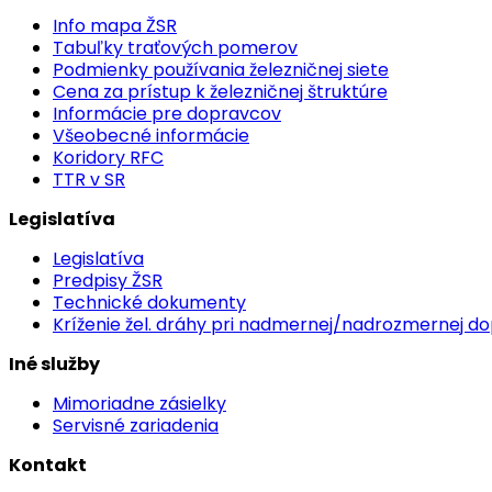
Info mapa ŽSR
Tabuľky traťových pomerov
Podmienky používania železničnej siete
Cena za prístup k železničnej štruktúre
Informácie pre dopravcov
Všeobecné informácie
Koridory RFC
TTR v SR
Legislatíva
Legislatíva
Predpisy ŽSR
Technické dokumenty
Kríženie žel. dráhy pri nadmernej/nadrozmernej d
Iné služby
Mimoriadne zásielky
Servisné zariadenia
Kontakt