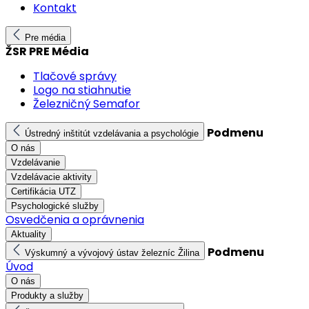
Kontakt
Pre média
ŽSR PRE Média
Tlačové správy
Logo na stiahnutie
Železničný Semafor
Podmenu
Ústredný inštitút vzdelávania a psychológie
O nás
Vzdelávanie
Vzdelávacie aktivity
Certifikácia UTZ
Psychologické služby
Osvedčenia a oprávnenia
Aktuality
Podmenu
Výskumný a vývojový ústav železníc Žilina
Úvod
O nás
Produkty a služby