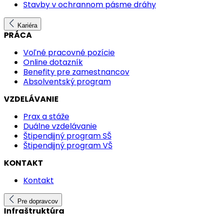
Stavby v ochrannom pásme dráhy
Kariéra
PRÁCA
Voľné pracovné pozície
Online dotazník
Benefity pre zamestnancov
Absolventský program
VZDELÁVANIE
Prax a stáže
Duálne vzdelávanie
Štipendijný program SŠ
Štipendijný program VŠ
KONTAKT
Kontakt
Pre dopravcov
Infraštruktúra