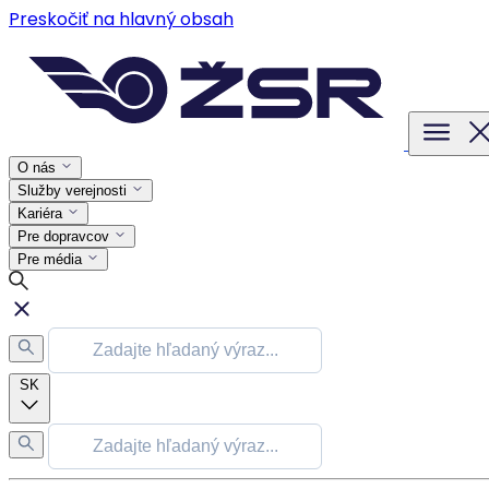
Preskočiť na hlavný obsah
O nás
Služby verejnosti
Kariéra
Pre dopravcov
Pre média
SK