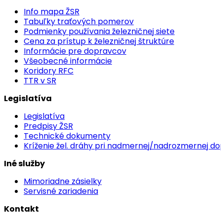
Info mapa ŽSR
Tabuľky traťových pomerov
Podmienky používania železničnej siete
Cena za prístup k železničnej štruktúre
Informácie pre dopravcov
Všeobecné informácie
Koridory RFC
TTR v SR
Legislatíva
Legislatíva
Predpisy ŽSR
Technické dokumenty
Kríženie žel. dráhy pri nadmernej/nadrozmernej d
Iné služby
Mimoriadne zásielky
Servisné zariadenia
Kontakt