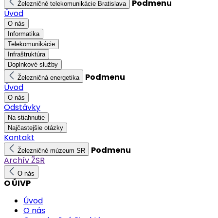
Podmenu
Železničné telekomunikácie Bratislava
Úvod
O nás
Informatika
Telekomunikácie
Infraštruktúra
Doplnkové služby
Podmenu
Železničná energetika
Úvod
O nás
Odstávky
Na stiahnutie
Najčastejšie otázky
Kontakt
Podmenu
Železničné múzeum SR
Archív ŽSR
O nás
O ÚIVP
Úvod
O nás