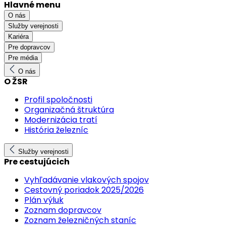
Hlavné menu
O nás
Služby verejnosti
Kariéra
Pre dopravcov
Pre média
O nás
O ŽSR
Profil spoločnosti
Organizačná štruktúra
Modernizácia tratí
História železníc
Služby verejnosti
Pre cestujúcich
Vyhľadávanie vlakových spojov
Cestovný poriadok 2025/2026
Plán výluk
Zoznam dopravcov
Zoznam železničných staníc