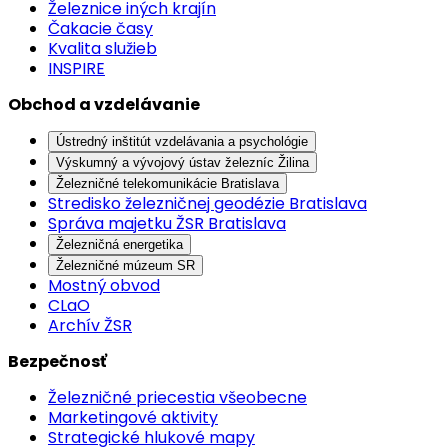
Železnice iných krajín
Čakacie časy
Kvalita služieb
INSPIRE
Obchod a vzdelávanie
Ústredný inštitút vzdelávania a psychológie
Výskumný a vývojový ústav železníc Žilina
Železničné telekomunikácie Bratislava
Stredisko železničnej geodézie Bratislava
Správa majetku ŽSR Bratislava
Železničná energetika
Železničné múzeum SR
Mostný obvod
CLaO
Archív ŽSR
Bezpečnosť
Železničné priecestia všeobecne
Marketingové aktivity
Strategické hlukové mapy