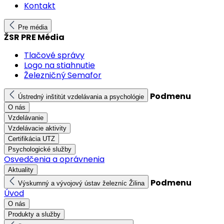
Kontakt
Pre média
ŽSR PRE Média
Tlačové správy
Logo na stiahnutie
Železničný Semafor
Podmenu
Ústredný inštitút vzdelávania a psychológie
O nás
Vzdelávanie
Vzdelávacie aktivity
Certifikácia UTZ
Psychologické služby
Osvedčenia a oprávnenia
Aktuality
Podmenu
Výskumný a vývojový ústav železníc Žilina
Úvod
O nás
Produkty a služby