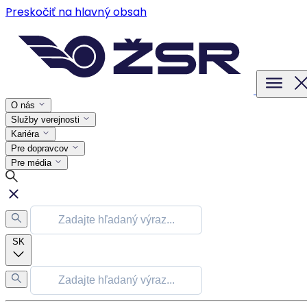
Preskočiť na hlavný obsah
O nás
Služby verejnosti
Kariéra
Pre dopravcov
Pre média
SK