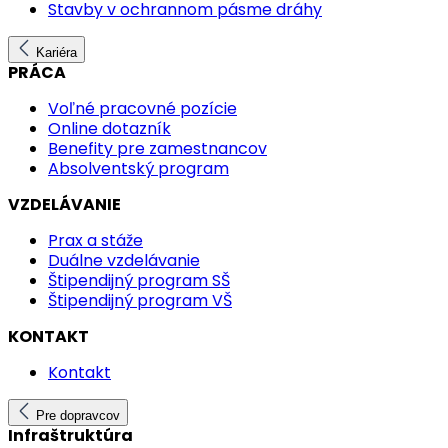
Stavby v ochrannom pásme dráhy
Kariéra
PRÁCA
Voľné pracovné pozície
Online dotazník
Benefity pre zamestnancov
Absolventský program
VZDELÁVANIE
Prax a stáže
Duálne vzdelávanie
Štipendijný program SŠ
Štipendijný program VŠ
KONTAKT
Kontakt
Pre dopravcov
Infraštruktúra