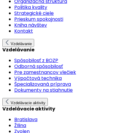
Organizačná štruktúra
Politika kvality
Strategické ciele
Prieskum spokojnosti
Kniha návštev
Kontakt
Vzdelávanie
Vzdelávanie
Spôsobilosť z BOZP
Odborná spôsobilosť
Pre zamestnancov vlečiek
Výpočtová technika
Špecializovaná príprava
Dokumenty na stiahnutie
Vzdelávacie aktivity
Vzdelávacie aktivity
Bratislava
ŽIlina
Zvolen