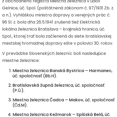
z obchodného registra Miestna železnica v údolí
Gelnice, úč. Spol. (poštátnená zákonom č. 97/1931 Zb. z.
a n.). Vyhláškou ministra dopravy a verejných prác č.
96 Sl. z. bola dňa 26.5.1941 zrušená tiež Elektrická
lokálna železnica Bratislava – krajinská hranica, úč.
Spol., ktorej trať bola začlenená do siete bratislavskej
mestskej hromadnej dopravy ešte v polovici 30. rokov.
V prevádzke Slovenských železníc boli nasledujúce
miestne železnice:
Miestna železnica
Banská Bystrica – Harmanec
,
úč. spoločnosť (Bb.H).
Bratislavská župná
železnica, úč. spoločnosť
(P.Ú.).
Miestna železnica
Čadca – Makov
, úč. spoločnosť
(Čd.M).
Miestna železnica
Kežmarok – Spišská Belá
, úč.