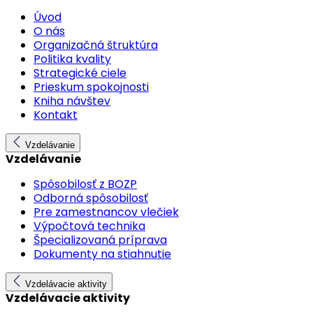
Úvod
O nás
Organizačná štruktúra
Politika kvality
Strategické ciele
Prieskum spokojnosti
Kniha návštev
Kontakt
Vzdelávanie
Vzdelávanie
Spôsobilosť z BOZP
Odborná spôsobilosť
Pre zamestnancov vlečiek
Výpočtová technika
Špecializovaná príprava
Dokumenty na stiahnutie
Vzdelávacie aktivity
Vzdelávacie aktivity