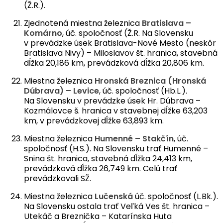
(Ž.R.).
Zjednotená miestna železnica
Bratislava –
Komárno
, úč. spoločnosť (Ž.R. Na Slovensku
v prevádzke úsek Bratislava-Nové Mesto (neskôr
Bratislava Nivy) – Miloslavov št. hranica, stavebná
dĺžka 20,186 km, prevádzková dĺžka 20,806 km.
Miestna železnica
Hronská Breznica (Hronská
Dúbrava) – Levice
, úč. spoločnosť (Hb.L.).
Na Slovensku v prevádzke úsek Hr. Dúbrava –
Kozmálovce š. hranica v stavebnej dĺžke 63,203
km, v prevádzkovej dĺžke 63,893 km.
Miestna železnica
Humenné – Stakčín
, úč.
spoločnosť (H.S.). Na Slovensku trať Humenné –
Snina št. hranica, stavebná dĺžka 24,413 km,
prevádzková dĺžka 26,749 km. Celú trať
prevádzkovali SŽ.
Miestna železnica
Lučenská
úč. spoločnosť (L.Bk.).
Na Slovensku ostala trať Veľká Ves št. hranica –
Utekáč a Breznička – Katarínska Huta