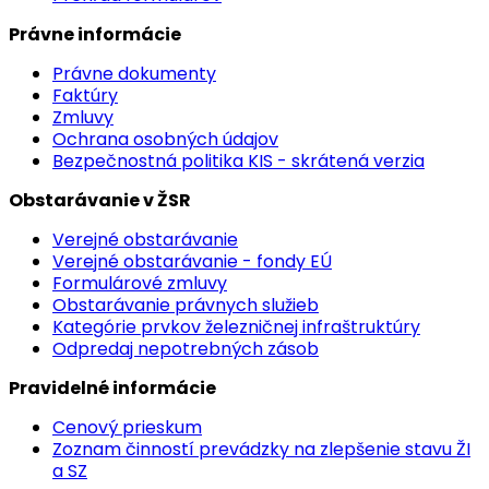
Právne informácie
Právne dokumenty
Faktúry
Zmluvy
Ochrana osobných údajov
Bezpečnostná politika KIS - skrátená verzia
Obstarávanie v ŽSR
Verejné obstarávanie
Verejné obstarávanie - fondy EÚ
Formulárové zmluvy
Obstarávanie právnych služieb
Kategórie prvkov železničnej infraštruktúry
Odpredaj nepotrebných zásob
Pravidelné informácie
Cenový prieskum
Zoznam činností prevádzky na zlepšenie stavu ŽI
a SZ