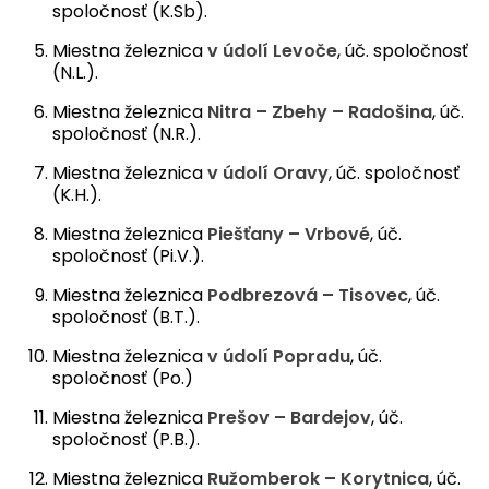
spoločnosť (K.Sb).
Miestna železnica
v údolí Levoče
, úč. spoločnosť
(N.L.).
Miestna železnica
Nitra – Zbehy – Radošina
, úč.
spoločnosť (N.R.).
Miestna železnica
v údolí Oravy
, úč. spoločnosť
(K.H.).
Miestna železnica
Piešťany – Vrbové
, úč.
spoločnosť (Pi.V.).
Miestna železnica
Podbrezová – Tisovec
, úč.
spoločnosť (B.T.).
Miestna železnica
v údolí Popradu
, úč.
spoločnosť (Po.)
Miestna železnica
Prešov – Bardejov
, úč.
spoločnosť (P.B.).
Miestna železnica
Ružomberok – Korytnica
, úč.