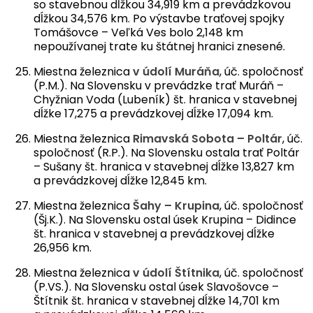
so stavebnou dĺžkou 34,919 km a prevádzkovou
dĺžkou 34,576 km. Po výstavbe traťovej spojky
Tomášovce – Veľká Ves bolo 2,148 km
nepoužívanej trate ku štátnej hranici znesené.
Miestna železnica
v údolí Muráňa
, úč. spoločnosť
(P.M.). Na Slovensku v prevádzke trať Muráň –
Chyžnian Voda (Lubeník) št. hranica v stavebnej
dĺžke 17,275 a prevádzkovej dĺžke 17,094 km.
Miestna železnica
Rimavská Sobota – Poltár
, úč.
spoločnosť (R.P.). Na Slovensku ostala trať Poltár
– Sušany št. hranica v stavebnej dĺžke 13,827 km
a prevádzkovej dĺžke 12,845 km.
Miestna železnica
Šahy – Krupina
, úč. spoločnosť
(Šj.K.). Na Slovensku ostal úsek Krupina – Didince
št. hranica v stavebnej a prevádzkovej dĺžke
26,956 km.
Miestna železnica
v údolí Štítnika
, úč. spoločnosť
(P.VS.). Na Slovensku ostal úsek Slavošovce –
Štítnik št. hranica v stavebnej dĺžke 14,701 km