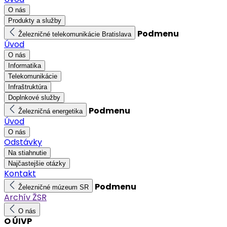
O nás
Produkty a služby
Podmenu
Železničné telekomunikácie Bratislava
Úvod
O nás
Informatika
Telekomunikácie
Infraštruktúra
Doplnkové služby
Podmenu
Železničná energetika
Úvod
O nás
Odstávky
Na stiahnutie
Najčastejšie otázky
Kontakt
Podmenu
Železničné múzeum SR
Archív ŽSR
O nás
O ÚIVP