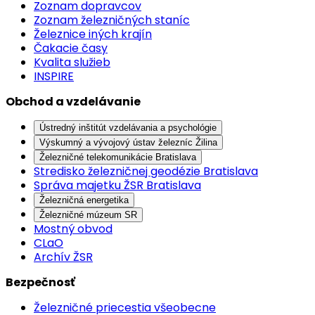
Zoznam dopravcov
Zoznam železničných staníc
Železnice iných krajín
Čakacie časy
Kvalita služieb
INSPIRE
Obchod a vzdelávanie
Ústredný inštitút vzdelávania a psychológie
Výskumný a vývojový ústav železníc Žilina
Železničné telekomunikácie Bratislava
Stredisko železničnej geodézie Bratislava
Správa majetku ŽSR Bratislava
Železničná energetika
Železničné múzeum SR
Mostný obvod
CLaO
Archív ŽSR
Bezpečnosť
Železničné priecestia všeobecne