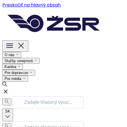
Preskočiť na hlavný obsah
O nás
Služby verejnosti
Kariéra
Pre dopravcov
Pre média
SK