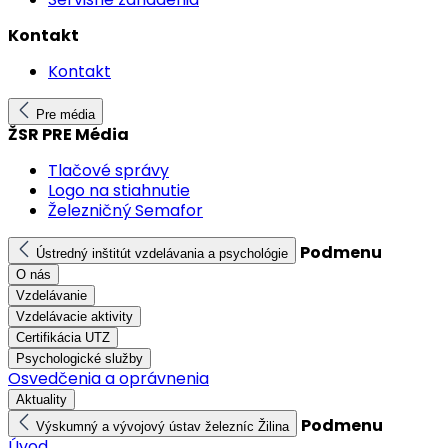
Kontakt
Kontakt
Pre média
ŽSR PRE Média
Tlačové správy
Logo na stiahnutie
Železničný Semafor
Podmenu
Ústredný inštitút vzdelávania a psychológie
O nás
Vzdelávanie
Vzdelávacie aktivity
Certifikácia UTZ
Psychologické služby
Osvedčenia a oprávnenia
Aktuality
Podmenu
Výskumný a vývojový ústav železníc Žilina
Úvod