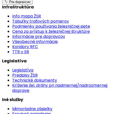
Pre dopravcov
Infraštruktúra
Info mapa ŽSR
Tabuľky traťových pomerov
Podmienky používania železničnej siete
Cena za prístup k železničnej štruktúre
Informácie pre dopravcov
Všeobecné informácie
Koridory RFC
TTR v SR
Legislatíva
Legislatíva
Predpisy ŽSR
Technické dokumenty
Kríženie žel. dráhy pri nadmernej/nadrozmernej
doprave
Iné služby
Mimoriadne zásielky
Servisné zariadenia