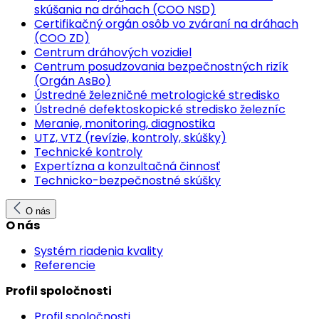
skúšania na dráhach (COO NSD)
Certifikačný orgán osôb vo zváraní na dráhach
(COO ZD)
Centrum dráhových vozidiel
Centrum posudzovania bezpečnostných rizík
(Orgán AsBo)
Ústredné železničné metrologické stredisko
Ústredné defektoskopické stredisko železníc
Meranie, monitoring, diagnostika
UTZ, VTZ (revízie, kontroly, skúšky)
Technické kontroly
Expertízna a konzultačná činnosť
Technicko-bezpečnostné skúšky
O nás
O nás
Systém riadenia kvality
Referencie
Profil spoločnosti
Profil spoločnosti