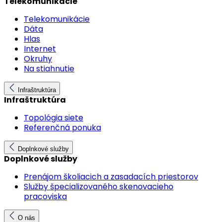
Telekomunikácie
Telekomunikácie
Dáta
Hlas
Internet
Okruhy
Na stiahnutie
Infraštruktúra
Infraštruktúra
Topológia siete
Referenčná ponuka
Doplnkové služby
Doplnkové služby
Prenájom školiacich a zasadacích priestorov
Služby špecializovaného skenovacieho
pracoviska
O nás