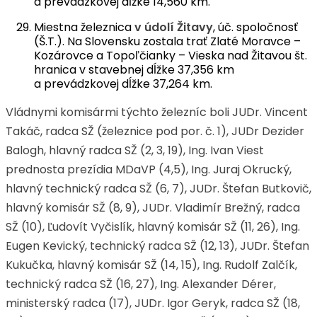
a prevádzkovej dĺžke 14,560 km.
Miestna železnica
v údolí Žitavy
, úč. spoločnosť
(Š.T.). Na Slovensku zostala trať Zlaté Moravce –
Kozárovce a Topoľčianky – Vieska nad Žitavou št.
hranica v stavebnej dĺžke 37,356 km
a prevádzkovej dĺžke 37,264 km.
Vládnymi komisármi týchto železníc boli JUDr. Vincent
Takáč, radca SŽ (železnice pod por. č. 1), JUDr Dezider
Balogh, hlavný radca SŽ (2, 3, 19), Ing. Ivan Viest
prednosta prezídia MDaVP (4,5), Ing. Juraj Okrucký,
hlavný technický radca SŽ (6, 7), JUDr. Štefan Butkovič,
hlavný komisár SŽ (8, 9), JUDr. Vladimír Brežný, radca
SŽ (10), Ľudovít Vyčislík, hlavný komisár SŽ (11, 26), Ing.
Eugen Kevický, technický radca SŽ (12, 13), JUDr. Štefan
Kukučka, hlavný komisár SŽ (14, 15), Ing. Rudolf Zalčík,
technický radca SŽ (16, 27), Ing. Alexander Dérer,
ministerský radca (17), JUDr. Igor Geryk, radca SŽ (18,