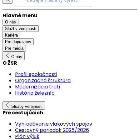
Hlavné menu
O nás
Služby verejnosti
Kariéra
Pre dopravcov
Pre média
O nás
O ŽSR
Profil spoločnosti
Organizačná štruktúra
Modernizácia tratí
História železníc
Služby verejnosti
Pre cestujúcich
Vyhľadávanie vlakových spojov
Cestovný poriadok 2025/2026
Plán výluk