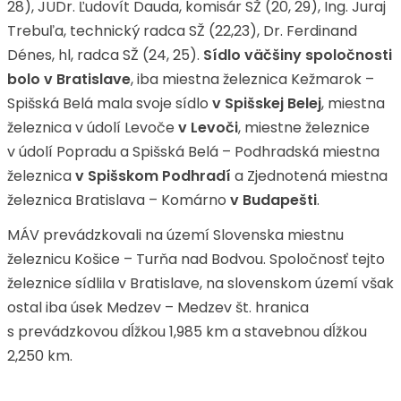
28), JUDr. Ľudovít Dauda, komisár SŽ (20, 29), Ing. Juraj
Trebuľa, technický radca SŽ (22,23), Dr. Ferdinand
Dénes, hl, radca SŽ (24, 25).
Sídlo väčšiny spoločnosti
bolo v Bratislave
, iba miestna železnica Kežmarok –
Spišská Belá mala svoje sídlo
v Spišskej Belej
, miestna
železnica v údolí Levoče
v Levoči
, miestne železnice
v údolí Popradu a Spišská Belá – Podhradská miestna
železnica
v Spišskom Podhradí
a Zjednotená miestna
železnica Bratislava – Komárno
v Budapešti
.
MÁV prevádzkovali na území Slovenska miestnu
železnicu Košice – Turňa nad Bodvou. Spoločnosť tejto
železnice sídlila v Bratislave, na slovenskom území však
ostal iba úsek Medzev – Medzev št. hranica
s prevádzkovou dĺžkou 1,985 km a stavebnou dĺžkou
2,250 km.