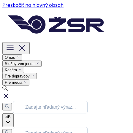
Preskočiť na hlavný obsah
O nás
Služby verejnosti
Kariéra
Pre dopravcov
Pre média
SK