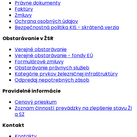
Právne dokumenty
Faktúry
Zmluvy
Ochrana osobných údajov
Bezpečnostná politika KIS - skrátená verzia
Obstarávanie v ŽSR
Verejné obstarávanie
Verejné obstarávanie - fondy EÚ
Formulárové zmluvy
Obstarávanie právnych služieb
Kategórie prvkov železničnej infraštruktúry
Odpredaj nepotrebných zásob
Pravidelné informácie
Cenový prieskum
Zoznam činností prevádzky na zlepšenie stavu ŽI
a SZ
Kontakt
Kontakty