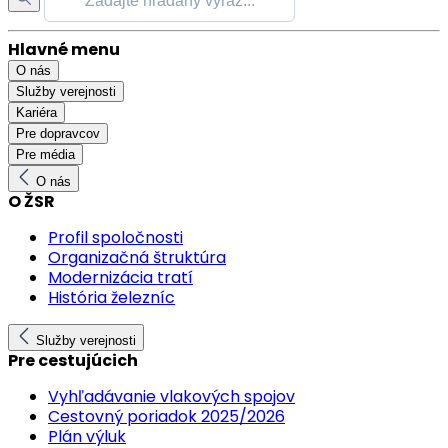
Hlavné menu
O nás
Služby verejnosti
Kariéra
Pre dopravcov
Pre média
O nás
O ŽSR
Profil spoločnosti
Organizačná štruktúra
Modernizácia tratí
História železníc
Služby verejnosti
Pre cestujúcich
Vyhľadávanie vlakových spojov
Cestovný poriadok 2025/2026
Plán výluk