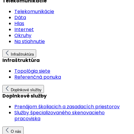
Telekomunikácie
Telekomunikácie
Dáta
Hlas
Internet
Okruhy
Na stiahnutie
Infraštruktúra
Infraštruktúra
Topológia siete
Referenčná ponuka
Doplnkové služby
Doplnkové služby
Prenájom školiacich a zasadacích priestorov
Služby špecializovaného skenovacieho
pracoviska
O nás