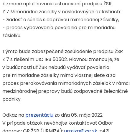
k zmene uplatňovania ustanovení predpisu ŽSR
Z 7 Mimoriadne zásielky v nasledovných oblastiach:
- žiadosť o súhlas s dopravou mimoriadnej zásielky,
- proces vybavovania povolenia pre mimoriadnu
zásielku.
Týmto bude zabezpečené zosúladenie predpisu ŽSR
Z 7 s riešením UIC IRS 50502. Hlavnou zmenou je, že
v budúcnosti už ŽSR nebudú vydávať povolenia
pre mimoriadne zásielky mimo vlastnej siete a za
proces prerokovávania mimoriadnych zásielok v rámci
medzinárodnej prepravy budú zodpovedné železničné
podniky.
Odkaz na
prezentáciu
zo dňa 05. mája 2022
V prípade otázok neváhajte kontaktovať Odbor
dopravy GR ŽSR (URMIZA):
urmiza@zsr.sk
, +421