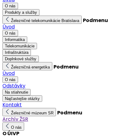
O nás
Produkty a služby
Podmenu
Železničné telekomunikácie Bratislava
Úvod
O nás
Informatika
Telekomunikácie
Infraštruktúra
Doplnkové služby
Podmenu
Železničná energetika
Úvod
O nás
Odstávky
Na stiahnutie
Najčastejšie otázky
Kontakt
Podmenu
Železničné múzeum SR
Archív ŽSR
O nás
O ÚIVP