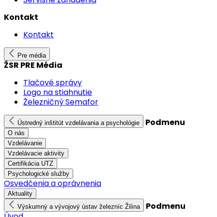
Kontakt
Kontakt
Pre média
ŽSR PRE Média
Tlačové správy
Logo na stiahnutie
Železničný Semafor
Podmenu
Ústredný inštitút vzdelávania a psychológie
O nás
Vzdelávanie
Vzdelávacie aktivity
Certifikácia UTZ
Psychologické služby
Osvedčenia a oprávnenia
Aktuality
Podmenu
Výskumný a vývojový ústav železníc Žilina
Úvod