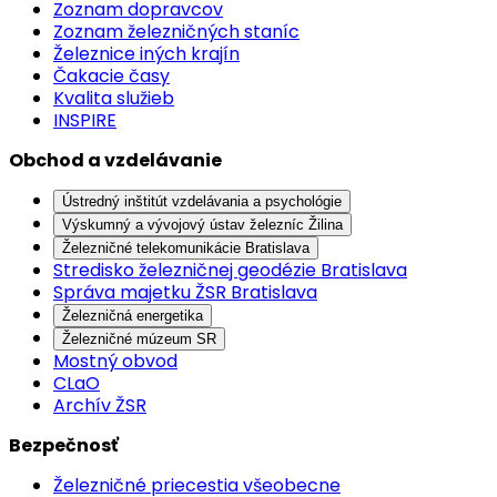
Zoznam dopravcov
Zoznam železničných staníc
Železnice iných krajín
Čakacie časy
Kvalita služieb
INSPIRE
Obchod a vzdelávanie
Ústredný inštitút vzdelávania a psychológie
Výskumný a vývojový ústav železníc Žilina
Železničné telekomunikácie Bratislava
Stredisko železničnej geodézie Bratislava
Správa majetku ŽSR Bratislava
Železničná energetika
Železničné múzeum SR
Mostný obvod
CLaO
Archív ŽSR
Bezpečnosť
Železničné priecestia všeobecne