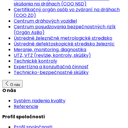
skúšania na dráhach (COO NSD)
Certifikačný orgán osôb vo zváraní na dráhach
(COO ZD)
Centrum dráhových vozidiel
Centrum posudzovania bezpečnostných rizík
(Orgán AsBo)
Ústredné železničné metrologické stredisko
Ústredné defektoskopické stredisko železníc
Meranie, monitoring, diagnostika
UTZ, VTZ (revízie, kontroly, skúšky)
Technické kontroly
Expertízna a konzultačná činnosť
Technicko-bezpečnostné skúšky
O nás
O nás
Systém riadenia kvality
Referencie
Profil spoločnosti
Profil spoločnosti