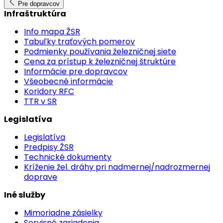
Pre dopravcov
Infraštruktúra
Info mapa ŽSR
Tabuľky traťových pomerov
Podmienky používania železničnej siete
Cena za prístup k železničnej štruktúre
Informácie pre dopravcov
Všeobecné informácie
Koridory RFC
TTR v SR
Legislatíva
Legislatíva
Predpisy ŽSR
Technické dokumenty
Kríženie žel. dráhy pri nadmernej/nadrozmernej
doprave
Iné služby
Mimoriadne zásielky
Servisné zariadenia