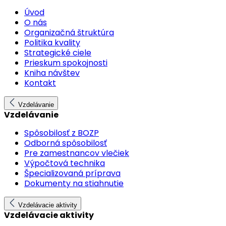
Úvod
O nás
Organizačná štruktúra
Politika kvality
Strategické ciele
Prieskum spokojnosti
Kniha návštev
Kontakt
Vzdelávanie
Vzdelávanie
Spôsobilosť z BOZP
Odborná spôsobilosť
Pre zamestnancov vlečiek
Výpočtová technika
Špecializovaná príprava
Dokumenty na stiahnutie
Vzdelávacie aktivity
Vzdelávacie aktivity