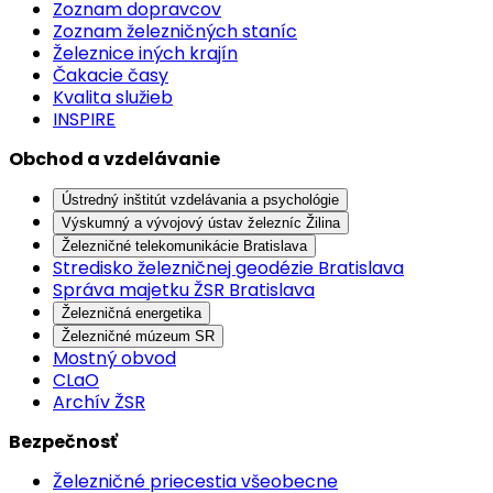
Zoznam dopravcov
Zoznam železničných staníc
Železnice iných krajín
Čakacie časy
Kvalita služieb
INSPIRE
Obchod a vzdelávanie
Ústredný inštitút vzdelávania a psychológie
Výskumný a vývojový ústav železníc Žilina
Železničné telekomunikácie Bratislava
Stredisko železničnej geodézie Bratislava
Správa majetku ŽSR Bratislava
Železničná energetika
Železničné múzeum SR
Mostný obvod
CLaO
Archív ŽSR
Bezpečnosť
Železničné priecestia všeobecne