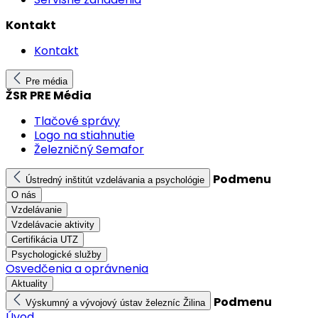
Kontakt
Kontakt
Pre média
ŽSR PRE Média
Tlačové správy
Logo na stiahnutie
Železničný Semafor
Podmenu
Ústredný inštitút vzdelávania a psychológie
O nás
Vzdelávanie
Vzdelávacie aktivity
Certifikácia UTZ
Psychologické služby
Osvedčenia a oprávnenia
Aktuality
Podmenu
Výskumný a vývojový ústav železníc Žilina
Úvod