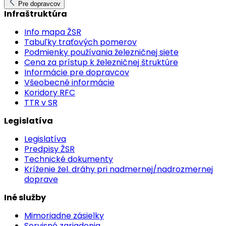
Pre dopravcov
Infraštruktúra
Info mapa ŽSR
Tabuľky traťových pomerov
Podmienky používania železničnej siete
Cena za prístup k železničnej štruktúre
Informácie pre dopravcov
Všeobecné informácie
Koridory RFC
TTR v SR
Legislatíva
Legislatíva
Predpisy ŽSR
Technické dokumenty
Kríženie žel. dráhy pri nadmernej/nadrozmernej
doprave
Iné služby
Mimoriadne zásielky
Servisné zariadenia