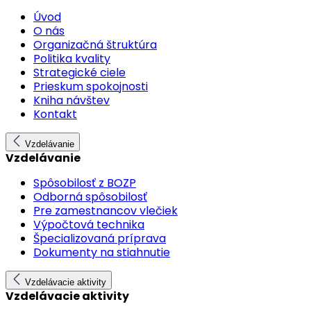
Úvod
O nás
Organizačná štruktúra
Politika kvality
Strategické ciele
Prieskum spokojnosti
Kniha návštev
Kontakt
Vzdelávanie
Vzdelávanie
Spôsobilosť z BOZP
Odborná spôsobilosť
Pre zamestnancov vlečiek
Výpočtová technika
Špecializovaná príprava
Dokumenty na stiahnutie
Vzdelávacie aktivity
Vzdelávacie aktivity