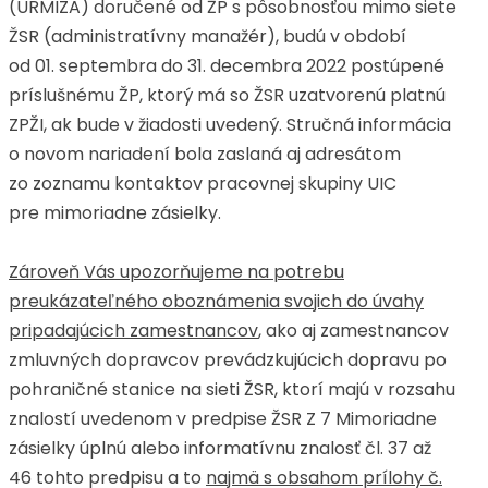
(URMIZA) doručené od ŽP s pôsobnosťou mimo siete
ŽSR (administratívny manažér), budú v období
od 01. septembra do 31. decembra 2022 postúpené
príslušnému ŽP, ktorý má so ŽSR uzatvorenú platnú
ZPŽI, ak bude v žiadosti uvedený. Stručná informácia
o novom nariadení bola zaslaná aj adresátom
zo zoznamu kontaktov pracovnej skupiny UIC
pre mimoriadne zásielky.
Zároveň Vás upozorňujeme na potrebu
preukázateľného oboznámenia svojich do úvahy
pripadajúcich zamestnancov
, ako aj zamestnancov
zmluvných dopravcov prevádzkujúcich dopravu po
pohraničné stanice na sieti ŽSR, ktorí majú v rozsahu
znalostí uvedenom v predpise ŽSR Z 7 Mimoriadne
zásielky úplnú alebo informatívnu znalosť čl. 37 až
46 tohto predpisu a to
najmä s obsahom prílohy č.