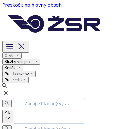
Preskočiť na hlavný obsah
O nás
Služby verejnosti
Kariéra
Pre dopravcov
Pre média
SK