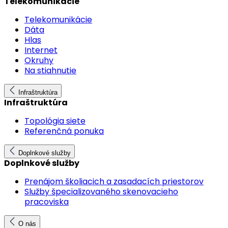
Telekomunikácie
Telekomunikácie
Dáta
Hlas
Internet
Okruhy
Na stiahnutie
Infraštruktúra
Infraštruktúra
Topológia siete
Referenčná ponuka
Doplnkové služby
Doplnkové služby
Prenájom školiacich a zasadacích priestorov
Služby špecializovaného skenovacieho
pracoviska
O nás