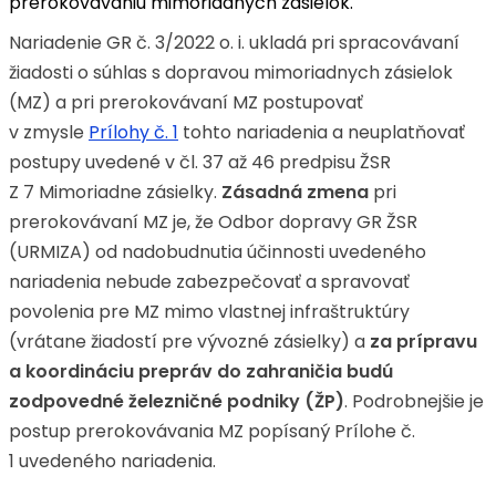
prerokovávaniu mimoriadnych zásielok.
Nariadenie GR č. 3/2022 o. i. ukladá pri spracovávaní
žiadosti o súhlas s dopravou mimoriadnych zásielok
(MZ) a pri prerokovávaní MZ postupovať
v zmysle
Prílohy č. 1
tohto nariadenia a neuplatňovať
postupy uvedené v čl. 37 až 46 predpisu ŽSR
Z 7 Mimoriadne zásielky.
Zásadná zmena
pri
prerokovávaní MZ je, že Odbor dopravy GR ŽSR
(URMIZA) od nadobudnutia účinnosti uvedeného
nariadenia nebude zabezpečovať a spravovať
povolenia pre MZ mimo vlastnej infraštruktúry
(vrátane žiadostí pre vývozné zásielky) a
za prípravu
a koordináciu prepráv do zahraničia budú
zodpovedné železničné podniky (ŽP)
. Podrobnejšie je
postup prerokovávania MZ popísaný Prílohe č.
1 uvedeného nariadenia.