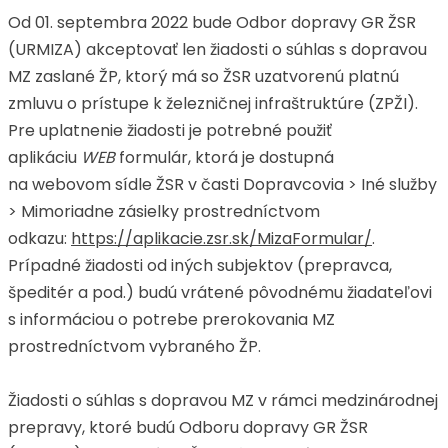
Od 01. septembra 2022 bude Odbor dopravy GR ŽSR
(URMIZA) akceptovať len žiadosti o súhlas s dopravou
MZ zaslané ŽP, ktorý má so ŽSR uzatvorenú platnú
zmluvu o prístupe k železničnej infraštruktúre (ZPŽI).
Pre uplatnenie žiadosti je potrebné použiť
aplikáciu
WEB
formulár, ktorá je dostupná
na webovom sídle ŽSR v časti Dopravcovia > Iné služby
> Mimoriadne zásielky prostredníctvom
odkazu:
https://aplikacie.zsr.sk/MizaFormular/
.
Prípadné žiadosti od iných subjektov (prepravca,
špeditér a pod.) budú vrátené pôvodnému žiadateľovi
s informáciou o potrebe prerokovania MZ
prostredníctvom vybraného ŽP.
Žiadosti o súhlas s dopravou MZ v rámci medzinárodnej
prepravy, ktoré budú Odboru dopravy GR ŽSR