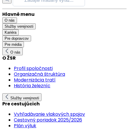
Hlavné menu
O nás
Služby verejnosti
Kariéra
Pre dopravcov
Pre média
O nás
O ŽSR
Profil spoločnosti
Organizačná štruktúra
Modernizácia tratí
História železníc
Služby verejnosti
Pre cestujúcich
Vyhľadávanie vlakových spojov
Cestovný poriadok 2025/2026
Plán výluk