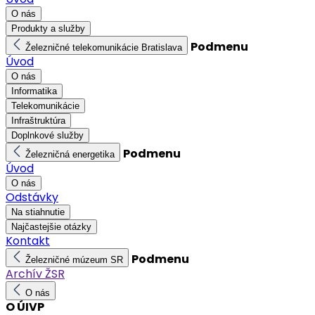
O nás
Produkty a služby
Podmenu
Železničné telekomunikácie Bratislava
Úvod
O nás
Informatika
Telekomunikácie
Infraštruktúra
Doplnkové služby
Podmenu
Železničná energetika
Úvod
O nás
Odstávky
Na stiahnutie
Najčastejšie otázky
Kontakt
Podmenu
Železničné múzeum SR
Archív ŽSR
O nás
O ÚIVP