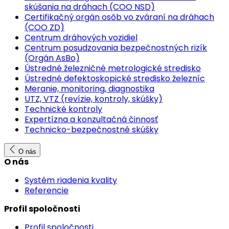
skúšania na dráhach (COO NSD)
Certifikačný orgán osôb vo zváraní na dráhach
(COO ZD)
Centrum dráhových vozidiel
Centrum posudzovania bezpečnostných rizík
(Orgán AsBo)
Ústredné železničné metrologické stredisko
Ústredné defektoskopické stredisko železníc
Meranie, monitoring, diagnostika
UTZ, VTZ (revízie, kontroly, skúšky)
Technické kontroly
Expertízna a konzultačná činnosť
Technicko-bezpečnostné skúšky
O nás
O nás
Systém riadenia kvality
Referencie
Profil spoločnosti
Profil spoločnosti