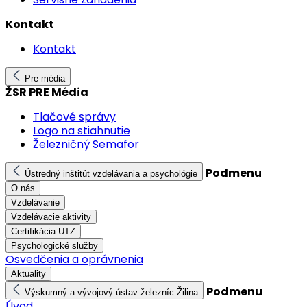
Kontakt
Kontakt
Pre média
ŽSR PRE Média
Tlačové správy
Logo na stiahnutie
Železničný Semafor
Podmenu
Ústredný inštitút vzdelávania a psychológie
O nás
Vzdelávanie
Vzdelávacie aktivity
Certifikácia UTZ
Psychologické služby
Osvedčenia a oprávnenia
Aktuality
Podmenu
Výskumný a vývojový ústav železníc Žilina
Úvod