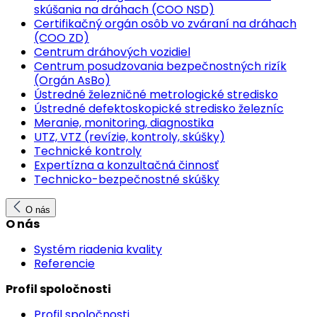
skúšania na dráhach (COO NSD)
Certifikačný orgán osôb vo zváraní na dráhach
(COO ZD)
Centrum dráhových vozidiel
Centrum posudzovania bezpečnostných rizík
(Orgán AsBo)
Ústredné železničné metrologické stredisko
Ústredné defektoskopické stredisko železníc
Meranie, monitoring, diagnostika
UTZ, VTZ (revízie, kontroly, skúšky)
Technické kontroly
Expertízna a konzultačná činnosť
Technicko-bezpečnostné skúšky
O nás
O nás
Systém riadenia kvality
Referencie
Profil spoločnosti
Profil spoločnosti