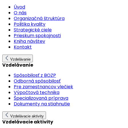
Úvod
O nás
Organizačná štruktúra
Politika kvality
Strategické ciele
Prieskum spokojnosti
Kniha návštev
Kontakt
Vzdelávanie
Vzdelávanie
Spôsobilosť z BOZP
Odborná spôsobilosť
Pre zamestnancov vlečiek
Výpočtová technika
Špecializovaná príprava
Dokumenty na stiahnutie
Vzdelávacie aktivity
Vzdelávacie aktivity