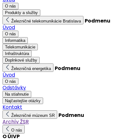
O nás
Produkty a služby
Podmenu
Železničné telekomunikácie Bratislava
Úvod
O nás
Informatika
Telekomunikácie
Infraštruktúra
Doplnkové služby
Podmenu
Železničná energetika
Úvod
O nás
Odstávky
Na stiahnutie
Najčastejšie otázky
Kontakt
Podmenu
Železničné múzeum SR
Archív ŽSR
O nás
O ÚIVP