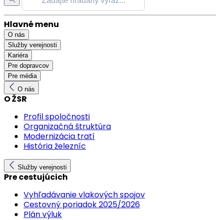
Hlavné menu
O nás
Služby verejnosti
Kariéra
Pre dopravcov
Pre média
O nás
O ŽSR
Profil spoločnosti
Organizačná štruktúra
Modernizácia tratí
História železníc
Služby verejnosti
Pre cestujúcich
Vyhľadávanie vlakových spojov
Cestovný poriadok 2025/2026
Plán výluk