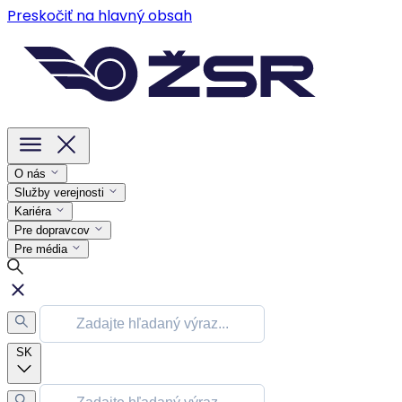
Preskočiť na hlavný obsah
O nás
Služby verejnosti
Kariéra
Pre dopravcov
Pre média
SK