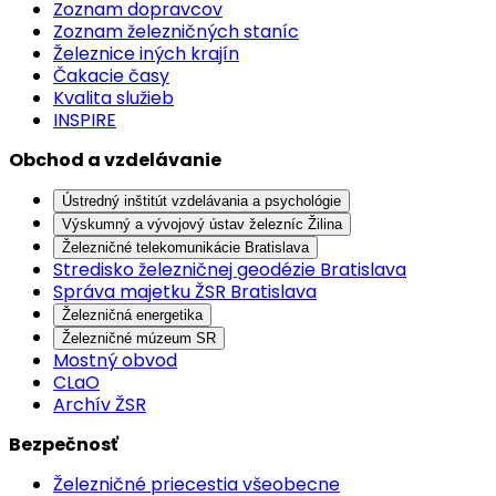
Zoznam dopravcov
Zoznam železničných staníc
Železnice iných krajín
Čakacie časy
Kvalita služieb
INSPIRE
Obchod a vzdelávanie
Ústredný inštitút vzdelávania a psychológie
Výskumný a vývojový ústav železníc Žilina
Železničné telekomunikácie Bratislava
Stredisko železničnej geodézie Bratislava
Správa majetku ŽSR Bratislava
Železničná energetika
Železničné múzeum SR
Mostný obvod
CLaO
Archív ŽSR
Bezpečnosť
Železničné priecestia všeobecne