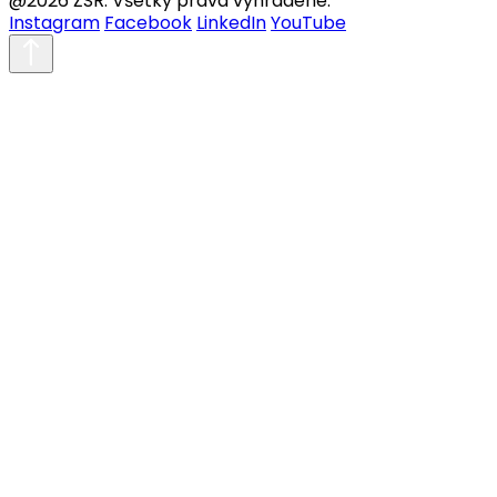
@2026 ŽSR. Všetky práva vyhradené.
Instagram
Facebook
LinkedIn
YouTube