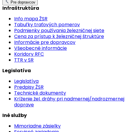
Pre dopravcov
Infraštruktúra
Info mapa ŽSR
Tabuľky traťových pomerov
Podmienky používania železničnej siete
Cena za prístup k železničnej štruktúre
Informácie pre dopravcov
Všeobecné informácie
Koridory RFC
TTR v SR
Legislatíva
Legislatíva
Predpisy ŽSR
Technické dokumenty
Kríženie žel. dráhy pri nadmernej/nadrozmernej
doprave
Iné služby
Mimoriadne zásielky
Servisné zariadenia