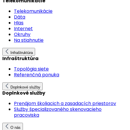
Telekomunikácie
Telekomunikácie
Dáta
Hlas
Internet
Okruhy
Na stiahnutie
Infraštruktúra
Infraštruktúra
Topológia siete
Referenčná ponuka
Doplnkové služby
Doplnkové služby
Prenájom školiacich a zasadacích priestorov
Služby špecializovaného skenovacieho
pracoviska
O nás